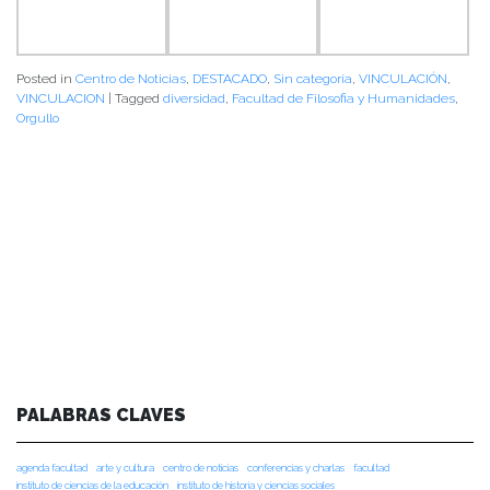
Posted in
Centro de Noticias
,
DESTACADO
,
Sin categoría
,
VINCULACIÓN
,
VINCULACION
|
Tagged
diversidad
,
Facultad de Filosofia y Humanidades
,
Orgullo
PALABRAS CLAVES
agenda facultad
arte y cultura
centro de noticias
conferencias y charlas
facultad
instituto de ciencias de la educación
instituto de historia y ciencias sociales