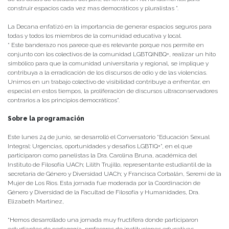
construir espacios cada vez mas democráticos y pluralistas ”.
La Decana enfatizó en la importancia de generar espacios seguros para
todas y todos los miembros de la comunidad educativa y local.
“ Este banderazo nos parece que es relevante porque nos permite en
conjunto con los colectivos de la comunidad LGBTQINBQ+, realizar un hito
simbólico para que la comunidad universitaria y regional, se implique y
contribuya a la erradicación de los discursos de odio y de las violencias.
Unirnos en un trabajo colectivo de visibilidad contribuye a enfrentar, en
especial en estos tiempos, la proliferación de discursos ultraconservadores
contrarios a los principios democráticos”.
Sobre la programación
Este lunes 24 de junio, se desarrolló el Conversatorio “Educación Sexual
Integral: Urgencias, oportunidades y desafíos LGBTIQ+”, en el que
participaron como panelistas la Dra. Carolina Bruna, académica del
Instituto de Filosofía UACh; Lilith Trujillo, representante estudiantil de la
secretaría de Género y Diversidad UACh; y Francisca Corbalán, Seremi de la
Mujer de Los Ríos. Esta jornada fue moderada por la Coordinación de
Género y Diversidad de la Facultad de Filosofía y Humanidades, Dra.
Elizabeth Martínez,
“Hemos desarrollado una jornada muy fructífera donde participaron
estudiantes de pedagogía, profesores de instituciones educativas,