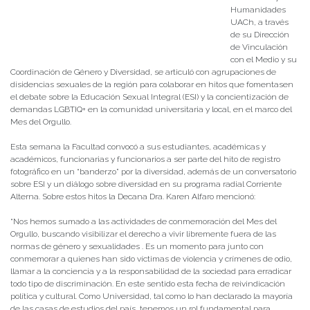
Humanidades
UACh, a través
de su Dirección
de Vinculación
con el Medio y su
Coordinación de Género y Diversidad, se articuló con agrupaciones de
disidencias sexuales de la región para colaborar en hitos que fomentasen
el debate sobre la Educación Sexual Integral (ESI) y la concientización de
demandas LGBTIQ+ en la comunidad universitaria y local, en el marco del
Mes del Orgullo.
Esta semana la Facultad convocó a sus estudiantes, académicas y
académicos, funcionarias y funcionarios a ser parte del hito de registro
fotográfico en un “banderzo” por la diversidad, además de un conversatorio
sobre ESI y un diálogo sobre diversidad en su programa radial Corriente
Alterna. Sobre estos hitos la Decana Dra. Karen Alfaro mencionó:
“Nos hemos sumado a las actividades de conmemoración del Mes del
Orgullo, buscando visibilizar el derecho a vivir libremente fuera de las
normas de género y sexualidades . Es un momento para junto con
conmemorar a quienes han sido víctimas de violencia y crímenes de odio,
llamar a la conciencia y a la responsabilidad de la sociedad para erradicar
todo tipo de discriminación. En este sentido esta fecha de reivindicación
política y cultural. Como Universidad, tal como lo han declarado la mayoría
de las casas de estudios del país, tenemos un rol fundamental para