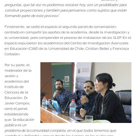
preguntas, que tal vez no podremos resolver hoy, son un posibilitador para
construir proyecciones y también para pensarnos como sujetos que están
formando parte de este proceso”.
Finalmente, se cedió el espacio al segundo panel de conversación,
centrado en compartir los aportes de la academia, desde la investigación y
la universidad, para comprender el proceso de instalación de los SLEP. En el
espacio expusieron los académicos del Centro de Investigación Avanzada
en Educación (CIAE) de la Universidad de Chile, Cristian Bellei y Francisca
Corbalán.
Por su parte, el
moderador de la
sesión y
académico del
Instituto de
Ciencias de la
Educación, Dr.
Javier Campos,
cerró el panel
estableciendo
que
“la educación
pública es un
problema de la comunidad completa, en el que todos tenemos que