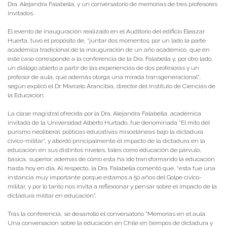
Dra. Alejandra Falabella, y un conversatorio de memorias de tres profesores
invitados.
El evento de inauguración realizado en el Auditorio del edificio Eleazar
Huerta, tuvo el propósito de, “juntar dos momentos; por un lado la parte
académica tradicional de la inauguración de un año académico, que en
este caso corresponde a la conferencia de la Dra. Falabella y, por otro lado,
un diálogo abierto a partir de las experiencias de dos profesoras y un
profesor de aula, que además otorga una mirada transgeneracional”,
según explicó el Dr. Marcelo Arancibia, director del Instituto de Ciencias de
la Educación.
La clase magistral ofrecida por la Dra. Alejandra Falabella, académica
invitada de la Universidad Alberto Hurtado, fue denominada “El mito del
purismo neoliberal: políticas educativas misceláneas bajo la dictadura
cívico-militar”, y abordó principalmente el impacto de la dictadura en la
educación en sus distintos niveles, tales como educación de párvulo,
básica, superior, además de cómo esta ha ido transformando la educación
hasta hoy en día. Al respecto, la Dra. Falabella comentó que, “esta fue una
instancia muy importante porque estamos a 50 años del Golpe cívico-
militar, y por lo tanto nos invita a reflexionar y pensar sobre el impacto de la
dictadura militar en educación”.
Tras la conferencia, se desarrolló el conversatorio “Memorias en el aula:
Una conversación sobre la educación en Chile en tiempos de dictadura y