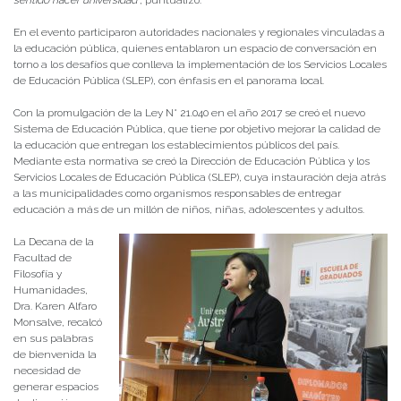
sentido hacer universidad”
, puntualizó.
En el evento participaron autoridades nacionales y regionales vinculadas a
la educación pública, quienes entablaron un espacio de conversación en
torno a los desafíos que conlleva la implementación de los Servicios Locales
de Educación Pública (SLEP), con énfasis en el panorama local.
Con la promulgación de la Ley N° 21.040 en el año 2017 se creó el nuevo
Sistema de Educación Pública, que tiene por objetivo mejorar la calidad de
la educación que entregan los establecimientos públicos del país.
Mediante esta normativa se creó la
Dirección de Educación Pública y los
Servicios Locales de Educación Pública (SLEP), cuya instauración deja atrás
a las municipalidades como organismos responsables de entregar
educación a más de un millón de niños, niñas, adolescentes y adultos.
La Decana de la
Facultad de
Filosofía y
Humanidades,
Dra. Karen Alfaro
Monsalve, recalcó
en sus palabras
de bienvenida la
necesidad de
generar espacios