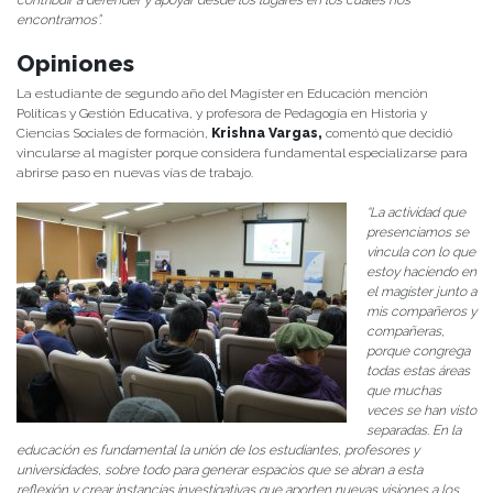
contribuir a defender y apoyar desde los lugares en los cuales nos
encontramos”.
Opiniones
La estudiante de segundo año del Magíster en Educación mención
Políticas y Gestión Educativa, y profesora de Pedagogía en Historia y
Ciencias Sociales de formación,
Krishna Vargas,
comentó que decidió
vincularse al magíster porque considera fundamental especializarse para
abrirse paso en nuevas vías de trabajo.
“La actividad que
presenciamos se
vincula con lo que
estoy haciendo en
el magíster junto a
mis compañeros y
compañeras,
porque congrega
todas estas áreas
que muchas
veces se han visto
separadas. En la
educación es fundamental la unión de los estudiantes, profesores y
universidades, sobre todo para generar espacios que se abran a esta
reflexión y crear instancias investigativas que aporten nuevas visiones a los