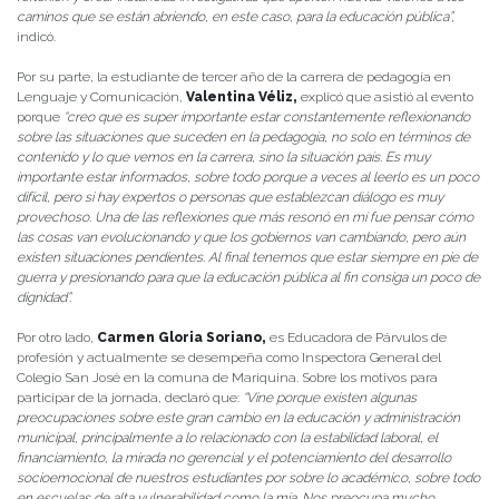
caminos que se están abriendo, en este caso, para la educación pública”,
indicó.
Por su parte, la estudiante de tercer año de la carrera de pedagogía en
Lenguaje y Comunicación,
Valentina Véliz,
explicó que asistió al evento
porque
“creo que es super importante estar constantemente reflexionando
sobre las situaciones que suceden en la pedagogía, no solo en términos de
contenido y lo que vemos en la carrera, sino la situación país. Es muy
importante estar informados, sobre todo porque a veces al leerlo es un poco
difícil, pero si hay expertos o personas que establezcan diálogo es muy
provechoso. Una de las reflexiones que más resonó en mí fue pensar cómo
las cosas van evolucionando y que los gobiernos van cambiando, pero aún
existen situaciones pendientes. Al final tenemos que estar siempre en pie de
guerra y presionando para que la educación pública al fin consiga un poco de
dignidad”.
Por otro lado,
Carmen Gloria Soriano,
es Educadora de Párvulos de
profesión y actualmente se desempeña como Inspectora General del
Colegio San José en la comuna de Mariquina. Sobre los motivos para
participar de la jornada, declaró que:
“Vine porque existen algunas
preocupaciones sobre este gran cambio en la educación y administración
municipal, principalmente a lo relacionado con la estabilidad laboral, el
financiamiento, la mirada no gerencial y el potenciamiento del desarrollo
socioemocional de nuestros estudiantes por sobre lo académico, sobre todo
en escuelas de alta vulnerabilidad como la mía. Nos preocupa mucho