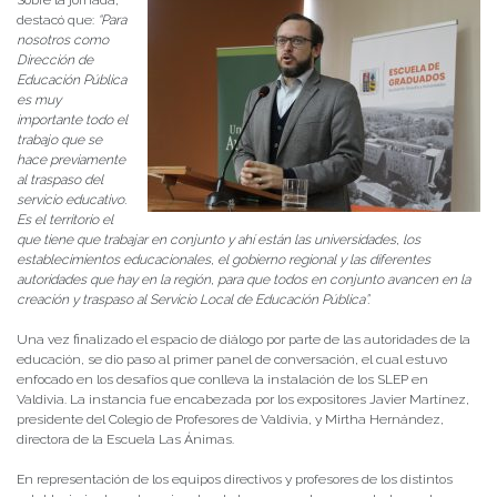
Sobre la jornada,
destacó que:
“Para
nosotros como
Dirección de
Educación Pública
es muy
importante todo el
trabajo que se
hace previamente
al traspaso del
servicio educativo.
Es el territorio el
que tiene que trabajar en conjunto y ahí están las universidades, los
establecimientos educacionales, el gobierno regional y las diferentes
autoridades que hay en la región, para que todos en conjunto avancen en la
creación y traspaso al Servicio Local de Educación Pública”.
Una vez finalizado el espacio de diálogo por parte de las autoridades de la
educación, se dio paso al primer panel de conversación, el cual estuvo
enfocado en los desafíos que conlleva la instalación de los SLEP en
Valdivia. La instancia fue encabezada por los expositores Javier Martínez,
presidente del Colegio de Profesores de Valdivia, y Mirtha Hernández,
directora de la Escuela Las Ánimas.
En representación de los equipos directivos y profesores de los distintos