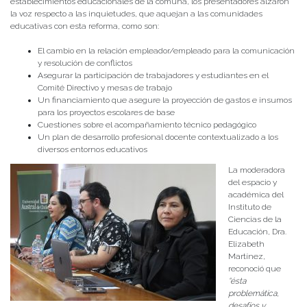
establecimientos educacionales de la comuna, los presentadores alzaron
la voz respecto a las inquietudes, que aquejan a las comunidades
educativas con esta reforma, como son:
El cambio en la relación empleador/empleado para la comunicación
y resolución de conflictos
Asegurar la participación de trabajadores y estudiantes en el
Comité Directivo y mesas de trabajo
Un financiamiento que asegure la proyección de gastos e insumos
para los proyectos escolares de base
Cuestiones sobre el acompañamiento técnico pedagógico
Un plan de desarrollo profesional docente contextualizado a los
diversos entornos educativos
La moderadora
del espacio y
académica del
Instituto de
Ciencias de la
Educación, Dra.
Elizabeth
Martínez,
reconoció que
“ésta
problemática,
desafíos y