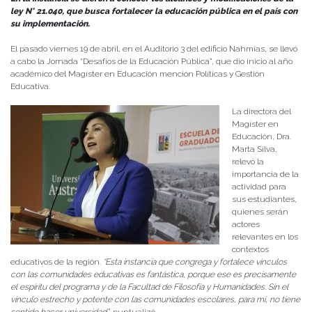
ley N° 21.040, que busca fortalecer la educación pública en el país con
su implementación.
El pasado viernes 19 de abril, en el Auditorio 3 del edificio Nahmías, se llevó
a cabo la Jornada “Desafíos de la Educación Pública”, que dio inicio al año
académico del Magíster en Educación mención Políticas y Gestión
Educativa.
La directora del
Magíster en
Educación, Dra.
Marta Silva,
relevó la
importancia de la
actividad para
sus estudiantes,
quienes serán
actores
relevantes en los
contextos
educativos de la región.
“Esta instancia que congrega y fortalece vínculos
con las comunidades educativas es fantástica, porque ese es precisamente
el espíritu del programa y de la Facultad de Filosofía y Humanidades. Sin el
vínculo estrecho y potente con las comunidades escolares, para mí, no tiene