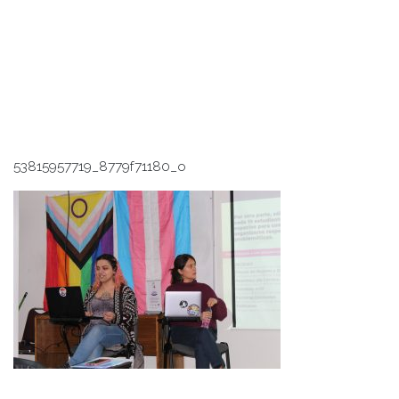
53815957719_8779f71180_o