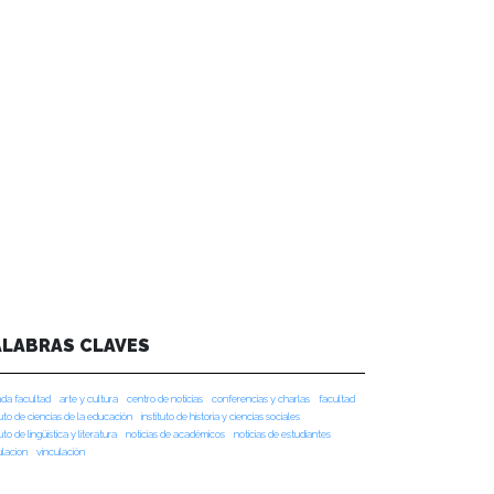
ALABRAS CLAVES
da facultad
arte y cultura
centro de noticias
conferencias y charlas
facultad
tuto de ciencias de la educación
instituto de historia y ciencias sociales
tuto de lingüística y literatura
noticias de académicos
noticias de estudiantes
ulacion
vinculación