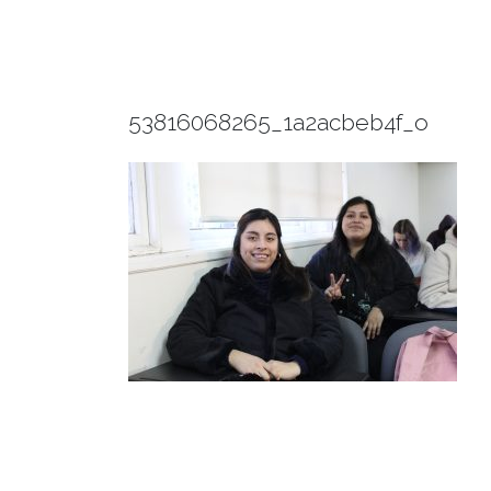
53816068265_1a2acbeb4f_o