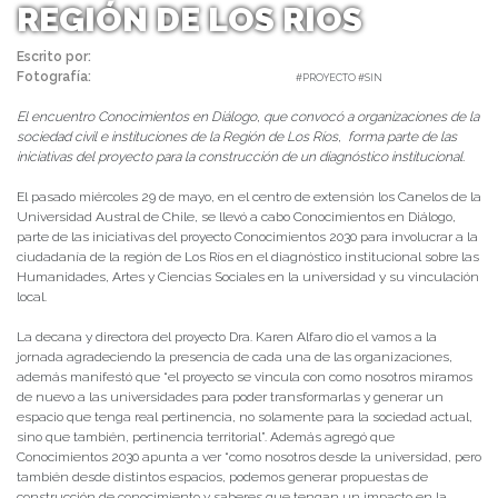
REGIÓN DE LOS RIOS
Escrito por:
Priscilla Torres - Comunicaciones Conocimientos 2030
Fotografía:
Priscilla Torres | 03/06/2024 |
#PROYECTO #SIN
El encuentro Conocimientos en Diálogo, que convocó a organizaciones de la
sociedad civil e instituciones de la Región de Los Ríos, forma parte de las
iniciativas del proyecto para la construcción de un diagnóstico institucional.
El pasado miércoles 29 de mayo, en el centro de extensión los Canelos de la
Universidad Austral de Chile, se llevó a cabo Conocimientos en Diálogo,
parte de las iniciativas del proyecto Conocimientos 2030 para involucrar a la
ciudadanía de la región de Los Ríos en el diagnóstico institucional sobre las
Humanidades, Artes y Ciencias Sociales en la universidad y su vinculación
local.
La decana y directora del proyecto Dra. Karen Alfaro dio el vamos a la
jornada agradeciendo la presencia de cada una de las organizaciones,
además manifestó que “el proyecto se vincula con como nosotros miramos
de nuevo a las universidades para poder transformarlas y generar un
espacio que tenga real pertinencia, no solamente para la sociedad actual,
sino que también, pertinencia territorial”. Además agregó que
Conocimientos 2030 apunta a ver “como nosotros desde la universidad, pero
también desde distintos espacios, podemos generar propuestas de
construcción de conocimiento y saberes que tengan un impacto en la