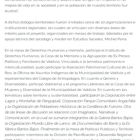
mejora de vida en la sociedad y en la población de nuestro territorio Sur
Austral”.
A dichos diálogos territoriales fueron invitadas cerca de 20 organizaciones e
instituciones regionales, las cuales se vinculan con diversas áreas de
interés para el proyecto, organizados en mesas de trabajo, lideradas por el
apoyo técnico del sociólogo y máster en Estudios Sociales, Michel Parra.
En la mesa de Derechos Humanos y memoria, participó el Instituto de
Derechos Humanos, la Casa de la Memoria y la Agrupación de Ex Presos
Políticos y Familiares de Valdivia. Vinculado a la temática patrimonio e
interculturalidad, pudo participar la Asociación Patrimonial Cultural de Los
Ríos, la Oficina de Asuntos Indígenas de la Municipalidad de Valdivia y el
representantes del Colegio de Antropólogos. En cuanto a Género y
Diversidades, participó Valdiversa y el programa Lideresas de la Casa de las
Mujeres y Diversidad de la Municipalidad de Valdivia. En cuanto en las
temáticas sobre territorio y sustentabilidad,
participaron la Corporación entre
Lagos y Montañas de Panguipulli, Corporación Parque Comunitario Angachilla
y la Organización de Pobladores Históricos de la Cordillera de Futrono. Otra
de las líneas de discusión se relacionó con Imaginarios, Narrativas y
Comunicación, en la cual se sumaron integrantes de la Galería Barrios Bajos,
la Organización Mundo Libre de Lanco, de Documentales de Barrio y la Ex
fábrica Barrios Bajos. Finalmente en la mesa de
Políticas Públicas y Territorio
participaron miembros de la División de Planificación y Desarrollo Regional