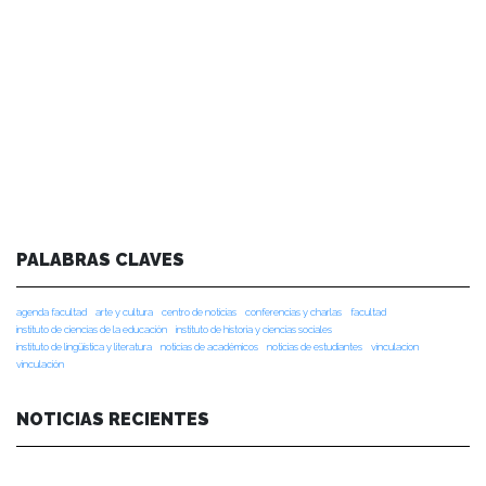
PALABRAS CLAVES
agenda facultad
arte y cultura
centro de noticias
conferencias y charlas
facultad
instituto de ciencias de la educación
instituto de historia y ciencias sociales
instituto de lingüística y literatura
noticias de académicos
noticias de estudiantes
vinculacion
vinculación
NOTICIAS RECIENTES