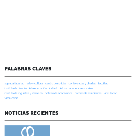
PALABRAS CLAVES
agenda facultad
arte y cultura
centro de noticias
conferencias y charlas
facultad
instituto de ciencias de la educación
instituto de historia y ciencias sociales
instituto de lingüística y literatura
noticias de académicos
noticias de estudiantes
vinculacion
vinculación
NOTICIAS RECIENTES