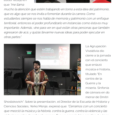
que
“me llama
mucho la atención que estén trabajando en torno a esta idea del patrimonio,
que es algo que se nos invita a fomentar durante la carrera. Como
estudiantes siempre se nos habla de memoria y patrimonio con un enfoque
territorial, entonces el poder profundizarlo en instancias como ésta es muy
importante. Además, vine para ver en qué están otras personas que también
egresaron de acá, y quizás llevarme nuevas ideas para poder ejecutar en
otras partes”.
La Agrupación
Vivaldivia dio
cierre a la jornada
con el concierto
que enlazó
música e historia,
titulado “En
contra de la
Guerra y la
miseria. Sinfonía
de cámara en do
menor de Dmitri
Shostakovich”. Sobre la presentación, el Director de la Escuela de Historia y
Ciencias Sociales, Yerko Monje, expresó que:
“Cerramos con un concierto
que mezcló la música y la historia, contra la guerra, contra la violencia y las