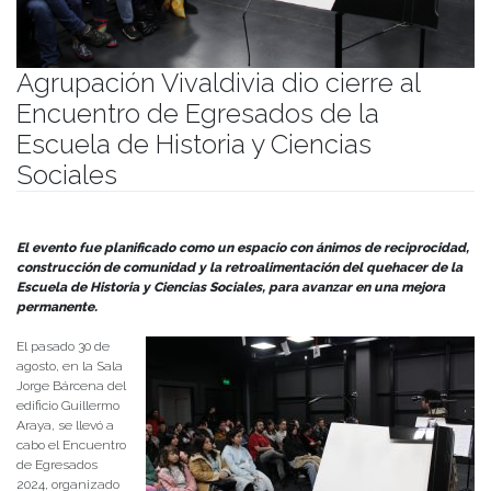
Agrupación Vivaldivia dio cierre al
Encuentro de Egresados de la
Escuela de Historia y Ciencias
Sociales
Publicado el
04/09/2024
- Facultad de Filosofía y Humanidades
El evento fue planificado como un espacio con ánimos de reciprocidad,
construcción de comunidad y la retroalimentación del quehacer de la
Escuela de Historia y Ciencias Sociales, para avanzar en una mejora
permanente.
El pasado 30 de
agosto, en la Sala
Jorge Bárcena del
edificio Guillermo
Araya, se llevó a
cabo el Encuentro
de Egresados
2024, organizado