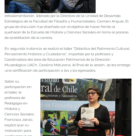
retroalimentación, liderado por la Directora de la Unidad de Desarrollo
Estratégico de la Facultad de Filosofía y Humanidades, Carmen Angulo. El
grupo de discusión fue diseñado con el objetivo de hacer frente al
quehacer de la Escuela de Historia y Ciencias Sociales en torno al proceso
de acreditación de la carrera.
En segunda instancia se realizó el taller “Didáctica del Patrimonio Cultural.
Pensamiento Histórico y Ciudadanía”, impartido por la profesora y
Coordinadora del área de Educación Patrimonial de la Dirección
Museológica UACh, Carolina Maturana. Al final de la sesión, se les entregó
una certificación de participación a las y los egresados.
Sobre su
participación en
el taller, la
profesora de
Pedagogía en
Historia y
Ciencias Sociales,
Francisca Jaksic,
explicó que su
motivación para
asistir recayó en