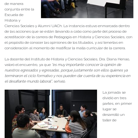
de manera
conjunta entre la
Escuela de
Historia y
Ciencias Sociales y Alumni UACh. La instancia estuvo enmarcada dentro
de las acciones que se están llevando a cabo como parte del proceso de
acreditación de la carrera de Pedagogía en Historia y Ciencias Sociales, con
el propósito de conocer las opiniones de los titulados, y así tenerlas en
consideración al momento de modificar la malla curricular de la carrera.
La docente del Instituto de Historia y Ciencias Sociales, Dra. Diana Henao,
valoró el encuentro, ya que
“es muy importante conocer la opinión de
nuestros egresados y egresadas, porque justamente son ellos quienes ya
terminaron el ciclo formativo y nos pueden dar cuenta de su experiencia en
el desafiante mundo laboral”
, señaló.
La jornada se
dividió en tres
partes, en primer
lugar se
desarrolló un
taller de