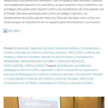
violaciones a los derechos humanos. Fue un espacio bien emotivo, tuvimos
una amplia participación con sala llena, así que estamos muy contentos con
el trabajo articulado entre Alumni UACh y la Coordinación de Vinculación con
el Medio. Siempre pensando esto como un trabajo colectivo, no
simplemente de la Escuela de Historia y Ciencias Sociales, sino como una
instancia que se transformó en un espacio para encontrarnos”
, puntualizó.
Posted in
Admisión
,
Agenda Facultad
,
Centro de Noticias
,
Conferencias y
Charlas
,
Escuela de Historia y Ciencias Sociales
,
FACULTAD
,
Instituto de
Historia y Ciencias Sociales
,
Noticias Autoevaluación y Acreditación
,
PEDAGOGÍA
,
PEDAGOGÍA EN HISTORIA Y CIENCIAS SOCIALES
,
VINCULACIÓN
,
VINCULACION
|
Tagged
Acreditación
,
acreditación.
pedagogías
,
Alumni UACh
,
egresados UACh
,
encuentro de egresados
,
Escuela de Pedagogía en Historia y Ciencias Sociales
,
Facultad de Filosofia
y Humanidades
,
Instituto de Historia y Ciencias Sociales
,
Oficina de
Vinculación con el Medio
,
pedagogía en historia y ciencias sociales