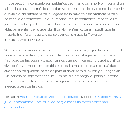
“Introspección y consuelo son peldaños del mismo camino. No importa si las
letras, la pintura, la música o la danza tienen la posibilidad o no de impedir
el suicidio, de retardar o no la llegada de la muerte o de aminorar o no el
peso de la enfermedad. Lo que importa, lo que realmente importa, es el
juego y el valor que le da quien las usa para aprehender su momento de
vida, para entender lo que significa vivir enfermo, para impedir que la
muerte triunfe sin que la vida se oponga, sin que la Tierra se
inmute.”(Arnoldo Krauss).
Ventanas empañadas invita a mirar el borroso paisaje que la enfermedad
pone ante nuestros ojos, para contemplar, sin ambages, el curso de la
fragilidad de las cosas y preguntarnos qué significa escribir, qué significa
vivir, qué matrimonio implacable es el del alma con el cuerpo, qué decir
cuando ya no quedan palabras para el dolor, para el existir y su negación.
Un borroso paisaje exterior que ilumina, sin embargo, el paisaje interior
haciendo evidente nuestra oscura ignorancia sobre los misterios
inescrutables de la vida.
Posted in
Agenda Facultad
,
Agenda Postgrado
|
Tagged
Dr. Sergio Mansilla
,
julio
,
lanzamiento
,
libro
,
qué leo
,
sergio mansilla torres
,
ventanas
empañadas