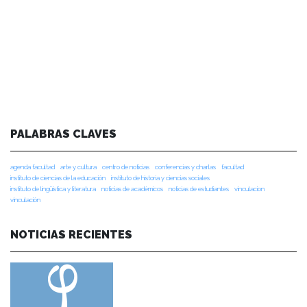
PALABRAS CLAVES
agenda facultad
arte y cultura
centro de noticias
conferencias y charlas
facultad
instituto de ciencias de la educación
instituto de historia y ciencias sociales
instituto de lingüística y literatura
noticias de académicos
noticias de estudiantes
vinculacion
vinculación
NOTICIAS RECIENTES