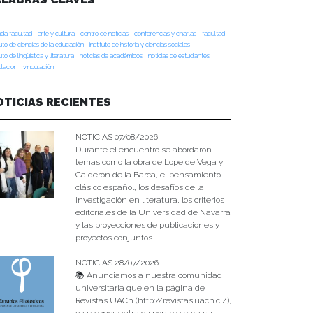
da facultad
arte y cultura
centro de noticias
conferencias y charlas
facultad
tuto de ciencias de la educación
instituto de historia y ciencias sociales
tuto de lingüística y literatura
noticias de académicos
noticias de estudiantes
ulacion
vinculación
OTICIAS RECIENTES
NOTICIAS 07/08/2026
Durante el encuentro se abordaron
temas como la obra de Lope de Vega y
Calderón de la Barca, el pensamiento
clásico español, los desafíos de la
investigación en literatura, los criterios
editoriales de la Universidad de Navarra
y las proyecciones de publicaciones y
proyectos conjuntos.
NOTICIAS 28/07/2026
📚 Anunciamos a nuestra comunidad
universitaria que en la página de
Revistas UACh (http://revistas.uach.cl/),
ya se encuentra disponible para su