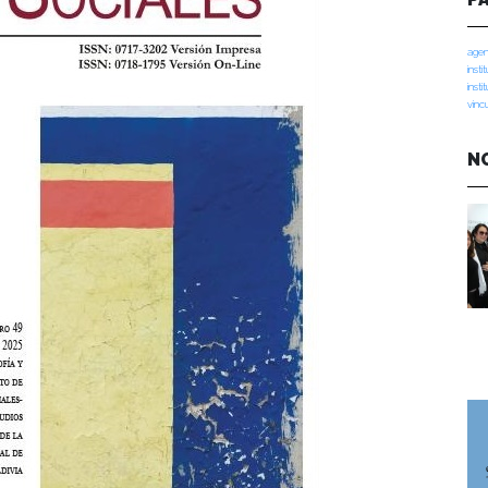
agen
insti
insti
vinc
N