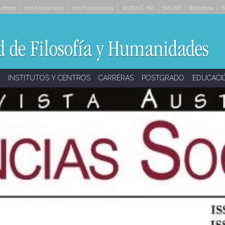
lumnos
Info Académicos
Info Funcionarios
SIVEDUC MD
SIACAD
Biblioteca
S
INSTITUTOS Y CENTROS
CARRERAS
POSTGRADO
EDUCACI