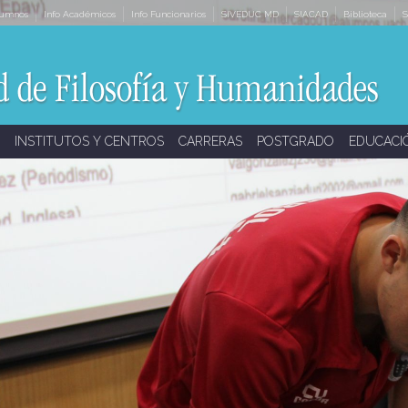
lumnos
Info Académicos
Info Funcionarios
SIVEDUC MD
SIACAD
Biblioteca
S
INSTITUTOS Y CENTROS
CARRERAS
POSTGRADO
EDUCACI