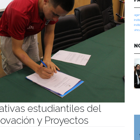
agen
insti
insti
vinc
N
iativas estudiantiles del
ovación y Proyectos
umanidades