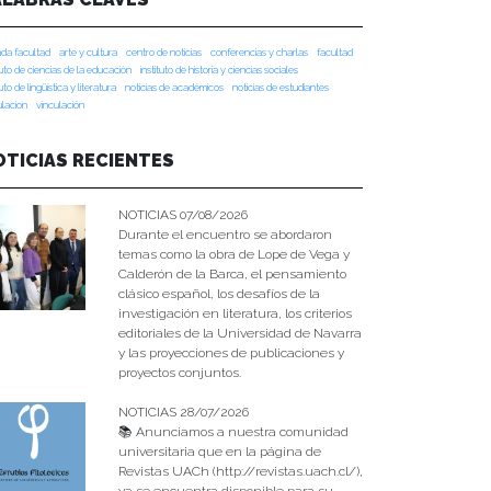
da facultad
arte y cultura
centro de noticias
conferencias y charlas
facultad
tuto de ciencias de la educación
instituto de historia y ciencias sociales
tuto de lingüística y literatura
noticias de académicos
noticias de estudiantes
ulacion
vinculación
OTICIAS RECIENTES
NOTICIAS 07/08/2026
Durante el encuentro se abordaron
temas como la obra de Lope de Vega y
Calderón de la Barca, el pensamiento
clásico español, los desafíos de la
investigación en literatura, los criterios
editoriales de la Universidad de Navarra
y las proyecciones de publicaciones y
proyectos conjuntos.
NOTICIAS 28/07/2026
📚 Anunciamos a nuestra comunidad
universitaria que en la página de
Revistas UACh (http://revistas.uach.cl/),
ya se encuentra disponible para su