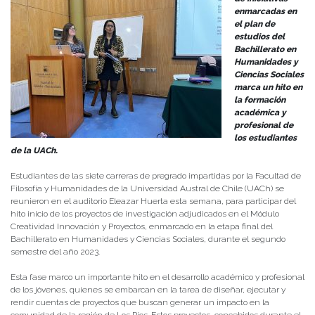
enmarcadas en
el plan de
estudios del
Bachillerato en
Humanidades y
Ciencias Sociales
marca un hito en
la formación
académica y
profesional de
los estudiantes
de la UACh.
Estudiantes de las siete carreras de pregrado impartidas por la Facultad de
Filosofía y Humanidades de la Universidad Austral de Chile (UACh) se
reunieron en el auditorio Eleazar Huerta esta semana, para participar del
hito inicio de los proyectos de investigación adjudicados en el Módulo
Creatividad Innovación y Proyectos, enmarcado en la etapa final del
Bachillerato en Humanidades y Ciencias Sociales, durante el segundo
semestre del año 2023.
Esta fase marco un importante hito en el desarrollo académico y profesional
de los jóvenes, quienes se embarcan en la tarea de diseñar, ejecutar y
rendir cuentas de proyectos que buscan generar un impacto en la