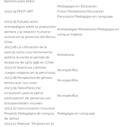
Ejercicio para todos”
Perdagogía en Educación
2023-04 PHOT ART
Física/Periodismo/Educación
Parvularia/Pedagogía en Lenguaje
2023-05 Estudio socio-
antropológico sobre la producción
Antropología/Periodismo/Pedagogía en
lechera y la relación humano-
Lengua Inglesa
animal en la provincia del Ranco,
Chile
2023-06 La utilización de la
prensa como una herramienta
Periodismo
política durante el periodo de
dictadura de 1973-1990 en Chile.
2023-07 Aventura Literaria:
No especifica
Juegos mágicos en la península
2023-08 Perspectiva de género,
No especifica
temas que nos unen
2023-09 TodasParaUne:
Innovación para la plena
No especifica
participación de personas con
discapacidades visuales
2023-10 Comunicación Inclusiva:
Proyecto Pedagógico de Lengua
Pedagogía en Lenguaje
de Señas
2023-12 Podcast: “Mujeres en la