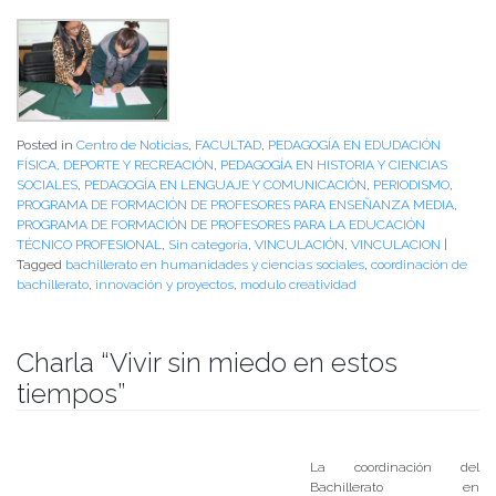
Posted in
Centro de Noticias
,
FACULTAD
,
PEDAGOGÍA EN EDUDACIÓN
FÍSICA, DEPORTE Y RECREACIÓN
,
PEDAGOGÍA EN HISTORIA Y CIENCIAS
SOCIALES
,
PEDAGOGÍA EN LENGUAJE Y COMUNICACIÓN
,
PERIODISMO
,
PROGRAMA DE FORMACIÓN DE PROFESORES PARA ENSEÑANZA MEDIA
,
PROGRAMA DE FORMACIÓN DE PROFESORES PARA LA EDUCACIÓN
TÉCNICO PROFESIONAL
,
Sin categoría
,
VINCULACIÓN
,
VINCULACION
|
Tagged
bachillerato en humanidades y ciencias sociales
,
coordinación de
bachillerato
,
innovación y proyectos
,
modulo creatividad
Charla “Vivir sin miedo en estos
tiempos”
Publicado el
25/09/2017
- Facultad de Filosofía y Humanidades
La coordinación del
Bachillerato en