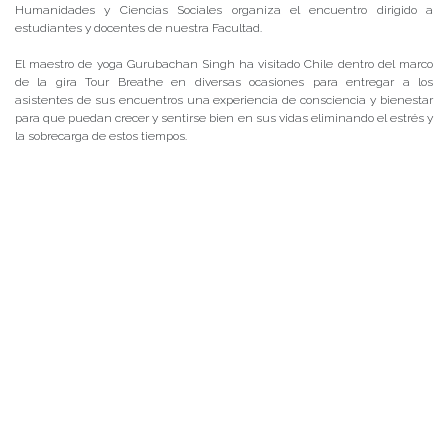
Humanidades y Ciencias Sociales organiza el encuentro dirigido a
estudiantes y docentes de nuestra Facultad.
El maestro de yoga Gurubachan Singh ha visitado Chile dentro del marco
de la gira Tour Breathe en diversas ocasiones para entregar a los
asistentes de sus encuentros una experiencia de consciencia y bienestar
para que puedan crecer y sentirse bien en sus vidas eliminando el estrés y
la sobrecarga de estos tiempos.
Durante el año 2016 Gurubachan Singh dictó una clase abierta en
dependencias de la UACh, regresa en esta ocasión para profundizar el
nexo con la Corporación y desplegar desde acá sus actividades en la
ciudad.
La charla “
Vivir sin miedo en estos tiempos
” se realizará el
martes
10
de octubre, a las
11:30 horas
, en el Auditorio del Edificio Eleazar
Huerta.
Posted in
Agenda Facultad
,
Centro de Noticias
|
Tagged
charla
,
coordinación de bachillerato
,
Docentes
,
Estudiantes
,
funcionarios
,
Gurubachan Singh
,
uach