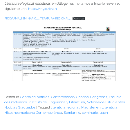
Literatura Regional: escrituras en diálogo
, los invitamos a inscribirse en el
siguiente link:
h
ttps://n9.cl/qv1n
PROGRAMA_SEMINARIO_LITERATURA-REGIONAL_
Descargar
Posted in
Centro de Noticias
,
Conferencias y Charlas
,
Congresos
,
Escuela
de Graduados
,
Instituto de Lingüística y Literatura
,
Noticias de Estudiantes
,
Noticias Graduados
|
Tagged
literatura regional
,
Magíster en Literatura
Hispanoamericana Contemporánea
,
Semianrio
,
seminario
,
uach