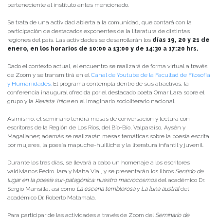
perteneciente al instituto antes mencionado.
Se trata de una actividad abierta a la comunidad, que contará con la
participación de destacados exponentes de la literatura de distintas
regiones del país. Las actividades se desarrollarán los
días 19, 20 y 21 de
enero, en los horarios de 10:00 a 13:00 y de 14:30 a 17:20 hrs.
Dado el contexto actual, el encuentro se realizará de forma virtual a través
de Zoom y se transmitirá en el
Canal de Youtube de la Facultad de Filosofía
y Humanidades.
El programa contempla dentro de sus atractivos, la
conferencia inaugural ofrecida por el destacado poeta Omar Lara sobre el
grupo y la
Revista Trilce
en el imaginario socioliterario nacional.
Asimismo, el seminario tendrá mesas de conversación y lectura con
escritores de la Región de Los Ríos, del Bío-Bío, Valparaíso, Aysén y
Magallanes; además se realizarán mesas temáticas sobre la poesía escrita
por mujeres, la poesía mapuche-huilliche y la literatura infantil y juvenil.
Durante los tres días, se llevará a cabo un homenaje a los escritores
valdivianos Pedro Jara y Maha Vial, y se presentarán los libros
Sentido de
lugar en la poesía sur-patagónica: nuestro macrocosmos
del académico Dr.
Sergio Mansilla
,
así como
La escena temblorosa
y
La luna austral
del
académico Dr. Roberto Matamala.
Para participar de las actividades a través de Zoom del
Seminario de