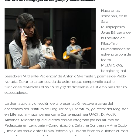
Hace unas
semanas, en la
Sala
Multipropósito
Jorge Bárcena de
la Facultad de
Filosofía y
Humanidades se
estrenó la obra de
teatro
METÁFORAS,
trabajo original
basado en “Ardiente Paciencia” de Antonio Skármeta y poemas de Pablo
Neruda. Durante la temporada de estreno que comprendió cuatro
funciones realizadas el 09, 10, 16 y 17 de diciembre, asistieron más de 120
espectadores.
La dramaturgia y dirección de la presentación estuvo a cargo del
académico del Instituto de Lingüística y Literatura, y director del Magíster
en Literatura Hispanoamericana Contemporánea UACh, Dr. Adolfo
Albornoz. Mientras que el elenco estuvo integrado por las Alumni de
Pedagogía en Lenguaje y Comunicación, Catalina Contreras y Ana Cocio,
junto a los estudiantes Niako Retamal y Luciano Briones, quienes cursan