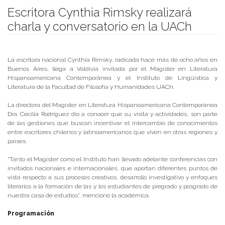
Escritora Cynthia Rimsky realizará
charla y conversatorio en la UACh
Publicado el
06/08/2019
- Facultad de Filosofía y Humanidades
La escritora nacional Cynthia Rimsky, radicada hace más de ocho años en
Buenos Aires, llega a Valdivia invitada por el Magíster en Literatura
Hispanoamericana Contemporánea y el Instituto de Lingüística y
Literatura de la Facultad de Filosofía y Humanidades UACh.
La directora del Magíster en Literatura Hispanoamericana Contemporánea
Dra. Cecilia Rodríguez dio a conocer que su visita y actividades, son parte
de las gestiones que buscan incentivar el intercambio de conocimientos
entre escritores chilenos y latinoamericanos que viven en otras regiones y
países.
“Tanto el Magíster como el Instituto han llevado adelante conferencias con
invitados nacionales e internacionales, que aportan diferentes puntos de
vista respecto a sus procesos creativos, desarrollo investigativo y enfoques
literarios a la formación de las y los estudiantes de pregrado y posgrado de
nuestra casa de estudios”, mencionó la académica.
Programación