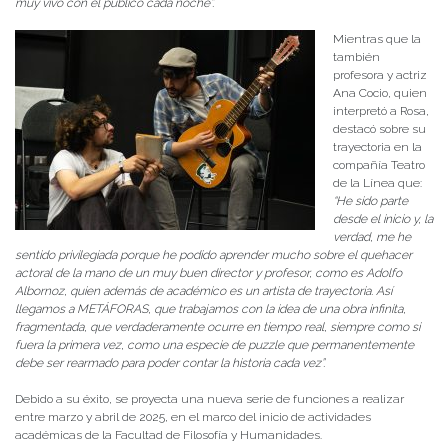
muy vivo con el público cada noche”.
Mientras que la
también
profesora y actriz
Ana Cocio, quien
interpretó a Rosa,
destacó sobre su
trayectoria en la
compañía Teatro
de la Línea que:
“He sido parte
desde el inicio y, la
verdad, me he
sentido privilegiada porque he podido aprender mucho sobre el quehacer
actoral de la mano de un muy buen director y profesor, como es Adolfo
Albornoz, quien además de académico es un artista de trayectoria. Así
llegamos a METÁFORAS, que trabajamos con la idea de una obra infinita,
fragmentada, que verdaderamente ocurre en tiempo real, siempre como si
fuera la primera vez, como una especie de puzzle que permanentemente
debe ser rearmado para poder contar la historia cada vez”.
Debido a su éxito, se proyecta una nueva serie de funciones a realizar
entre marzo y abril de 2025, en el marco del inicio de actividades
académicas de la Facultad de Filosofía y Humanidades.