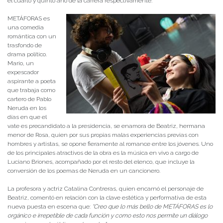
el cuarto y quinto año de la carrera respectivamente.
METÁFORAS es
una comedia
romántica con un
trasfondo de
drama político.
Mario, un
expescador
aspirante a poeta
que trabaja como
cartero de Pablo
Neruda en los
días en que el
vate es precandidato a la presidencia, se enamora de Beatriz, hermana
menor de Rosa, quien por sus propias malas experiencias previas con
hombres y artistas, se opone fieramente al romance entre los jóvenes. Uno
de los principales atractivos de la obra es la música en vivo a cargo de
Luciano Briones, acompañado por el resto del elenco, que incluye la
conversión de los poemas de Neruda en un cancionero.
La profesora y actriz Catalina Contreras, quien encarnó el personaje de
Beatriz, comentó en relación con la clave estética y performativa de esta
nueva puesta en escena que:
“Creo que lo más bello de METÁFORAS es lo
orgánico e irrepetible de cada función y como esto nos permite un diálogo