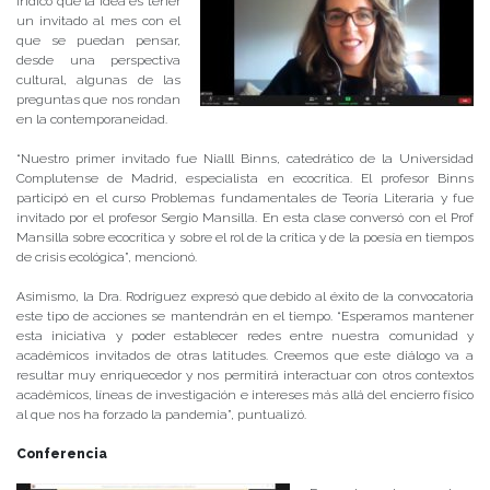
indicó que la idea es tener
un invitado al mes con el
que se puedan pensar,
desde una perspectiva
cultural, algunas de las
preguntas que nos rondan
en la contemporaneidad.
“Nuestro primer invitado fue Nialll Binns, catedrático de la Universidad
Complutense de Madrid, especialista en ecocrítica. El profesor Binns
participó en el curso Problemas fundamentales de Teoría Literaria y fue
invitado por el profesor Sergio Mansilla. En esta clase conversó con el Prof
Mansilla sobre ecocrítica y sobre el rol de la crítica y de la poesía en tiempos
de crisis ecológica”, mencionó.
Asimismo, la Dra. Rodríguez expresó que debido al éxito de la convocatoria
este tipo de acciones se mantendrán en el tiempo. “Esperamos mantener
esta iniciativa y poder establecer redes entre nuestra comunidad y
académicos invitados de otras latitudes. Creemos que este diálogo va a
resultar muy enriquecedor y nos permitirá interactuar con otros contextos
académicos, líneas de investigación e intereses más allá del encierro físico
al que nos ha forzado la pandemia”, puntualizó.
Conferencia