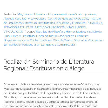
Posted in
Magíster en Literatura Hispanoamericana Contemporánea
,
Agenda Facultad
,
Arte y Cultura
,
Centro de Noticias
,
FACULTAD
,
instituto
de lingüistica y literatura
,
Instituto de Lingüística y Literatura
,
PEDAGOGÍA
,
PEDAGOGÍA EN LENGUAJE Y COMUNICACIÓN
,
VINCULACION
,
VINCULACIÓN
|
Tagged
Facultad de Filosofia y Humanidades
,
Instituto de
Lingüística y Literatura
,
Línea de Teatro
,
Magíster en Literatura
Hispanoamericana Contemporánea
,
Obra de Teatro
,
Oficina de Vinculación
con el Medio
,
Pedagogia en Lenguaje y Comunicación
Realizarán Seminario de Literatura
Regional: Escrituras en diálogo
Publicado el
14/01/2021
- Facultad de Filosofía y Humanidades
En el marco de la cartera de cursos intensivos de verano ofertados por el
Magíster de Literatura Hispanoamericana Contemporánea de la Escuela
de Graduados y el Instituto de Lingüística y Literatura de la Facultad de
Filosofía y Humanidades, se llevará a cabo el Seminario de Literatura
Regional: Escrituras en diálogo durante la tercera semana de enero. El
evento es coordinado por el destacado académico Dr. Roberto Matamala,