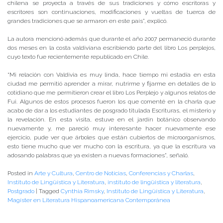
chilena se proyecta a través de sus tradiciones y cómo escritoras y
escritores son continuaciones, modificaciones y vueltas de tuerca de
grandes tradiciones que se armaron en este país”, explicó.
La autora mencionó además que durante el año 2007 permaneció durante
dos meses en la costa valdiviana escribiendo parte del libro Los perplejos,
cuyo texto fue recientemente republicado en Chile.
“Mi relación con Valdivia es muy linda, hace tiempo mi estadía en esta
ciudad me permitió aprender a mirar, nutrirme y fijarme en detalles de lo
cotidiano que me permitieron crear el libro Los Perplejo y algunos relatos de
Fui. Algunos de estos procesos fueron los que comenté en la charla que
acabo de dar a los estudiantes de posgrado titulada Escrituras, el misterio y
la revelación. En esta visita, estuve en el jardín botánico observando
nuevamente y, me pareció muy interesante hacer nuevamente ese
ejercicio, pude ver que árboles que están cubiertos de microorganismos,
esto tiene mucho que ver mucho con la escritura, ya que la escritura va
adosando palabras que ya existen a nuevas formaciones”, señaló.
Posted in
Arte y Cultura
,
Centro de Noticias
,
Conferencias y Charlas
,
Instituto de Lingüística y Literatura
,
instituto de lingüistica y literatura
,
Postgrado
|
Tagged
Cynthia Rimsky
,
Instituto de Lingüística y Literatura
,
Magíster en Literatura Hispanoamericana Contemporánea