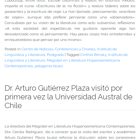
cubo
(2014), entre otros. Escribe columnas y relatos en distintos medios,
imparte el curso «Escrituras de la no ficción» y realiza talleres sobre los
paseantes y la escritura de viaje. La han llamado, precisamente, «escritora
de viajes», aunque ella prefiere pensarse como una «observadora».
Consultada por su visión de la literatura como acto subversivo, reflexiona:
«A esta sociedad del espectáculo me gustaría oponerle algo tan
desvalorizado como el pensamiento. Hay pocas cosas más entretenidas y
enriquecedoras que pensar por uno mismo».
Posted in
Centro de Noticias
,
Conferencias y Charlas
,
Instituto de
Lingüística y Literatura
,
Postgrado
|
Tagged
Cinthia Rimsky
,
Instituto de
Lingüística y Literatura
,
Magíster en Literatura Hispanoamericana
Contemporánea
,
patagonia blues
Dr. Arturo Gutiérrez Plaza visitó por
primera vez la Universidad Austral de
Chile
Publicado el
24/05/2019
- Facultad de Filosofía y Humanidades
La directora del Magíster en Literatura Hispanoamericana Contemporánea,
Dra. Cecilia Rodríguez, dio a conocer que la visita del escritor y académico
Arturo Gutiérrez Plaza buscó reforzar la discusión sobre las conexiones