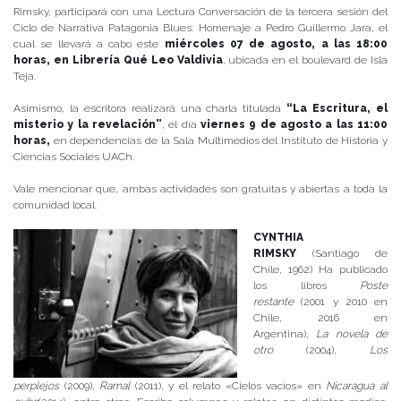
Rimsky, participará con una Lectura Conversación de la tercera sesión del
Ciclo de Narrativa Patagonia Blues: Homenaje a Pedro Guillermo Jara, el
cual se llevará a cabo este
miércoles 07 de agosto, a las 18:00
horas, en Librería Qué Leo Valdivia
, ubicada en el boulevard de Isla
Teja.
Asimismo, la escritora realizará una charla titulada
“La Escritura, el
misterio y la revelación”
, el día
viernes 9 de agosto a las 11:00
horas,
en dependencias de la Sala Multimedios del Instituto de Historia y
Ciencias Sociales UACh.
Vale mencionar que, ambas actividades son gratuitas y abiertas a toda la
comunidad local.
CYNTHIA
RIMSKY
(Santiago de
Chile, 1962) Ha publicado
los libros
Poste
restante
(2001 y 2010 en
Chile, 2016 en
Argentina),
La novela de
otro
(2004),
Los
perplejos
(2009),
Ramal
(2011), y el relato «Cielos vacíos» en
Nicaragua al