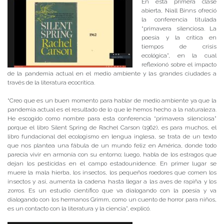
En esta primera clase
abierta, Niall Binns ofreció
la conferencia titulada
“primavera silenciosa. La
poesía y la crítica en
tiempos de crisis
ecológica”, en la cual
reflexionó sobre el impacto
de la pandemia actual en el medio ambiente y las grandes ciudades a
través de la literatura ecocrítica.
“Creo que es un buen momento para hablar de medio ambiente ya que la
pandemia actual es el resultado de lo que le hemos hecho a la naturaleza.
He escogido como nombre para esta conferencia “primavera silenciosa”
porque el libro Silent Spring de Rachel Carson (1962), es para muchos, el
libro fundacional del ecologismo en lengua inglesa, se trata de un texto
que nos plantea una fábula de un mundo feliz en América, donde todo
parecía vivir en armonía con su entorno; luego, habla de los estragos que
dejan los pesticidas en el campo estadounidence. En primer lugar se
muere la mala hierba, los insectos, los pequeños roedores que comen los
insectos y así, aumenta la cadena hasta llegar a las aves de rapiña y los
zorros. Es un estudio científico que va dialogando con la poesía y va
dialogando con los hermanos Grimm, como un cuento de horror para niños,
es un contacto con la literatura y la ciencia”, explicó.