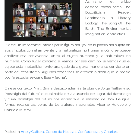
Asimismo, el crítico
destacó textos como The
Ecocriticism Reader:
Landmarks in Literary
Ecology, The Song Of The
Earth, The Environmental
Imagination, entre otros.
“Existe un importante interés por la figura del “yo” en la poesía del sujeto en
sus vínculos con el ambiente y la naturaleza no humana, cómo se puede
analizar esa convivencia entre el sujeto humano y la naturaleza no
humana. Como lugar concreto si vamos por ese camino, si vemos que el
sujeto esta ineludiblemente arraigado de alguna manera se convierte en
parte del ecosistema. Algunos ecocríticos se atreven a decir que la poesía
podría estudiarse como flora y fauna”,
En ese contexto, Niall Binns destacó además la obra de Jorge Teillier y su
“nostalgia del futuro”, el cual habla de la ausencia del lugar, del desarraigo
y cuya nostalgia del futuro nos enfrenta a la realidad del hoy. De igual
forma, recalcó las obras de los autores nacionales Vicente Huidobro y
Gabriela Mistral.
Posted in
Arte y Cultura
,
Centro de Noticias
,
Conferencias y Charlas
,