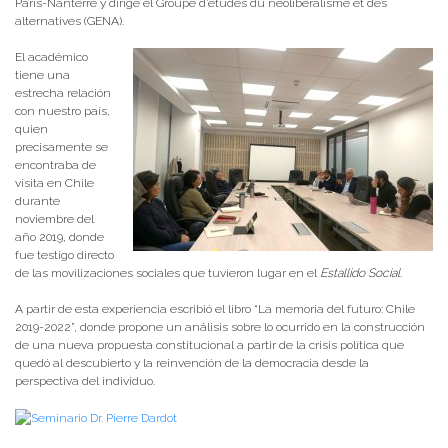
París-Nanterre y dirige el Groupe d’études du néolibéralisme et des
alternatives (GENA).
El académico
tiene una
estrecha relación
con nuestro país,
quien
precisamente se
encontraba de
visita en Chile
durante
noviembre del
año 2019, donde
fue testigo directo
de las movilizaciones sociales que tuvieron lugar en el
Estallido Social
.
A partir de esta experiencia escribió el libro ­“La memoria del futuro: Chile
2019-2022”, donde propone un análisis sobre lo ocurrido en la construcción
de una nueva propuesta constitucional a partir de la crisis política que
quedó al descubierto y la reinvención de la democracia desde la
perspectiva del individuo.