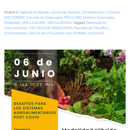
Posted in
Agenda Postgrado
,
Centro de Noticias
,
Conferencias y Charlas
,
DOCTORADO
,
Escuela de Graduados
,
FACULTAD
,
Noticias Graduados
,
Postgrado
,
VINCULACIÓN
,
VINCULACION
|
Tagged
Doctorado en
Comunicación
,
ESCUELA DE GRADUADOS
,
Facultad de Filosofia y
Humanidades
,
Oficina de Vinculación con el Medio
,
seminario