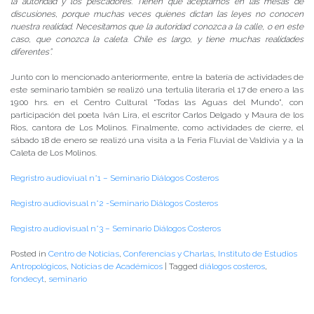
la autoridad y los pescadores. Tienen que aceptarnos en las mesas de
discusiones, porque muchas veces quienes dictan las leyes no conocen
nuestra realidad. Necesitamos que la autoridad conozca a la calle, o en este
caso, que conozca la caleta. Chile es largo, y tiene muchas realidades
diferentes”.
Junto con lo mencionado anteriormente, entre la batería de actividades de
este seminario también se realizó una tertulia literaria el 17 de enero a las
19:00 hrs. en el Centro Cultural “Todas las Aguas del Mundo”, con
participación del poeta Iván Lira, el escritor Carlos Delgado y Maura de los
Rios, cantora de Los Molinos. Finalmente, como actividades de cierre, el
sábado 18 de enero se realizó una visita a la Feria Fluvial de Valdivia y a la
Caleta de Los Molinos.
Regristro audioviual n°1 – Seminario Diálogos Costeros
Registro audiovisual n°2 -Seminario Diálogos Costeros
Registro audiovisual n°3 – Seminario Diálogos Costeros
Posted in
Centro de Noticias
,
Conferencias y Charlas
,
Instituto de Estudios
Antropológicos
,
Noticias de Académicos
|
Tagged
diálogos costeros
,
fondecyt
,
seminario