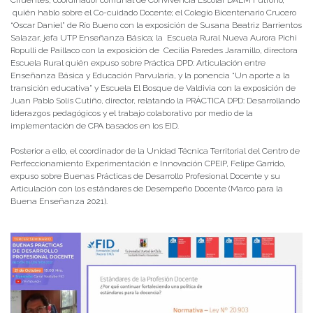
Cifuentes, coordinador comunal de Convivencia Escolar DAEM Futrono;
quién hablo sobre el Co-cuidado Docente; el Colegio Bicentenario Crucero
“Oscar Daniel” de Río Bueno con la exposición de Susana Beatriz Barrientos
Salazar, jefa UTP Enseñanza Básica; la Escuela Rural Nueva Aurora Pichi
Ropulli de Paillaco con la exposición de Cecilia Paredes Jaramillo, directora
Escuela Rural quién expuso sobre Práctica DPD: Articulación entre
Enseñanza Básica y Educación Parvularia, y la ponencia “Un aporte a la
transición educativa” y Escuela El Bosque de Valdivia con la exposición de
Juan Pablo Solís Cutiño, director, relatando la PRÁCTICA DPD: Desarrollando
liderazgos pedagógicos y el trabajo colaborativo por medio de la
implementación de CPA basados en los EID.
Posterior a ello, el coordinador de la Unidad Técnica Territorial del Centro de
Perfeccionamiento Experimentación e Innovación CPEIP, Felipe Garrido,
expuso sobre Buenas Prácticas de Desarrollo Profesional Docente y su
Articulación con los estándares de Desempeño Docente (Marco para la
Buena Enseñanza 2021).