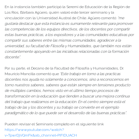
En la instancia también participó la Seremi de Educación de la Región de
Los Ríos, Bárbara Agüero, quién valoró este tercer seminario y la
vinculación con la Universidad Austral de Chile. Agüero comentó:
“me
gustaría destacar que esta instancia es sumamente relevante para promover
las competencias de los equipos directivos, de los docentes por compartir
estas buenas prácticas, a los expositores y a las comunidades educativas por
compartir sus saberes entre las mismas comunidades, agradecer a la
universidad, su facultad de Filosofía y Humanidades, que también nos están
constantemente apoyando en las iniciativas relacionadas con la formación
docente”.
Por su parte, el Decano de la Facultad de Filosofía y Humanidades, Dr.
Mauricio Mancilla comentó que
“
Este trabajo en torno a las practicas
docentes nos ayuda no solamente a conocernos, sino a reconocernos en
torno nuestros saberes, saberes que están siempre en tensiones producto
de múltiples cambios, hemos visto en el último tiempo procesos de
transformación en la educación que tienden a buscar una mejora continua
del trabajo que realizamos en la educación. En el centro siempre está el
trabajo de las y los docentes y su trabajo se convierte en el ejemplo
paradigmático de lo que puede ser el desarrollo de las buenas prácticas”.
Pueden revisar el Seminario completo en el siguiente link
https://www.youtube.com/watch?
v=TpwrDjVQmFk&ab_channel=PIFIDUACH