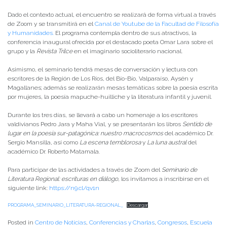
Dado el contexto actual, el encuentro se realizará de forma virtual a través
de Zoom y se transmitirá en el
Canal de Youtube de la Facultad de Filosofía
y Humanidades.
El programa contempla dentro de sus atractivos, la
conferencia inaugural ofrecida por el destacado poeta Omar Lara sobre el
grupo y la
Revista Trilce
en el imaginario socioliterario nacional.
Asimismo, el seminario tendrá mesas de conversación y lectura con
escritores de la Región de Los Ríos, del Bío-Bío, Valparaíso, Aysén y
Magallanes; además se realizarán mesas temáticas sobre la poesía escrita
por mujeres, la poesía mapuche-huilliche y la literatura infantil y juvenil.
Durante los tres días, se llevará a cabo un homenaje a los escritores
valdivianos Pedro Jara y Maha Vial, y se presentarán los libros
Sentido de
lugar en la poesía sur-patagónica: nuestro macrocosmos
del académico Dr.
Sergio Mansilla
,
así como
La escena temblorosa
y
La luna austral
del
académico Dr. Roberto Matamala.
Para participar de las actividades a través de Zoom del
Seminario de
Literatura Regional: escrituras en diálogo
, los invitamos a inscribirse en el
siguiente link:
h
ttps://n9.cl/qv1n
PROGRAMA_SEMINARIO_LITERATURA-REGIONAL_
Descargar
Posted in
Centro de Noticias
,
Conferencias y Charlas
,
Congresos
,
Escuela