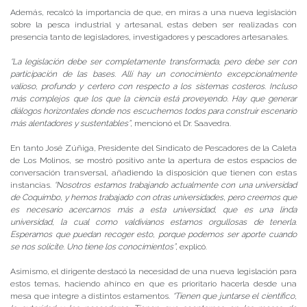
Además, recalcó la importancia de que, en miras a una nueva legislación
sobre la pesca industrial y artesanal, estas deben ser realizadas con
presencia tanto de legisladores, investigadores y pescadores artesanales.
“La legislación debe ser completamente transformada, pero debe ser con
participación de las bases. Allí hay un conocimiento excepcionalmente
valioso, profundo y certero con respecto a los sistemas costeros. Incluso
más complejos que los que la ciencia está proveyendo. Hay que generar
diálogos horizontales donde nos escuchemos todos para construir escenario
más alentadores y sustentables”
, mencionó el Dr. Saavedra.
En tanto José Zúñiga, Presidente del Sindicato de Pescadores de la Caleta
de Los Molinos, se mostró positivo ante la apertura de estos espacios de
conversación transversal, añadiendo la disposición que tienen con estas
instancias.
“Nosotros estamos trabajando actualmente con una universidad
de Coquimbo, y hemos trabajado con otras universidades, pero creemos que
es necesario acercarnos más a esta universidad, que es una linda
universidad, la cual como valdivianos estamos orgullosas de tenerla.
Esperamos que puedan recoger esto, porque podemos ser aporte cuando
se nos solicite. Uno tiene los conocimientos”
, explicó.
Asimismo, el dirigente destacó la necesidad de una nueva legislación para
estos temas, haciendo ahínco en que es prioritario hacerla desde una
mesa que integre a distintos estamentos.
“Tienen que juntarse el científico,