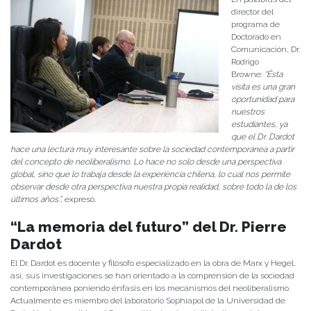
director del
programa de
Doctorado en
Comunicación, Dr.
Rodrigo
Browne:
“Ésta
visita es una gran
oportunidad para
nuestros
estudiantes, ya
que el Dr. Dardot
hace una lectura muy interesante sobre la sociedad contemporánea a partir
del concepto de neoliberalismo. Lo hace no solo desde una perspectiva
global, sino que lo trabaja desde la experiencia chilena, lo cual nos permite
observar desde otra perspectiva nuestra propia realidad, sobre todo la de los
últimos años.”,
expresó.
“La memoria del futuro” del Dr. Pierre
Dardot
El Dr. Dardot es docente y filósofo especializado en la obra de Marx y Hegel,
así, sus investigaciones se han orientado a la comprensión de la sociedad
contemporánea poniendo énfasis en los mecanismos del neoliberalismo.
Actualmente es miembro del laboratorio Sophiapol de la Universidad de