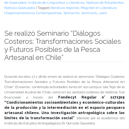
de Graduados
,
Instituto de Lingüística y Literatura
,
Noticias de Estudiantes
,
Noticias Graduados
|
Tagged
literatura regional
,
Magíster en Literatura
Hispanoamericana Contemporánea
,
Semianrio
,
seminario
,
uach
Se realizó Seminario “Diálogos
Costeros: Transformaciones Sociales
y Futuros Posibles de la Pesca
Artesanal en Chile”
Publicado el
20/01/2020
- Facultad de Filosofía y Humanidades
Durante los días 17 y 18 de enero se realizó el seminario “Diálogos Costeros:
Transformaciones Sociales y Futuros Posibles de la Pesca Artesanal en
Chile”. El evento, contempló actividades tanto en los campus Isla Teja de la
Universidad Austral de Chile, como en los sectores costeros de Valdivia, fue
financiado a través del
Fondecyt Regular n° 1171309
“Condicionamientos socioambientales y económico-culturales
de la producción y la intermediación en el espacio pesquero
artesanal chileno. Una investigación antropológica sobre los
límites de la transformación social”
​, liderado por el académico del
Instituto de Estudios Antropológicos Dr. Gonzalo Saavedra.