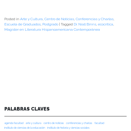
Posted in
Arte y Cultura
,
Centro de Noticias
,
Conferencias y Charlas
,
Escuela de Graduados
,
Postgrado
|
Tagged
Dr. Niall Binns
,
ecocrítica
,
Magíster en Literatura Hispanoamericana Contemporánea
PALABRAS CLAVES
agenda facultad
arte y cultura
centro de noticias
conferencias y charlas
facultad
instituto de ciencias de la educación
instituto de historia y ciencias sociales