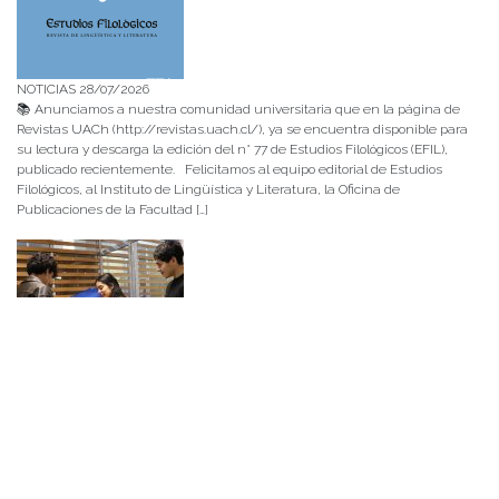
NOTICIAS 28/07/2026
📚 Anunciamos a nuestra comunidad universitaria que en la página de
Revistas UACh (http://revistas.uach.cl/), ya se encuentra disponible para
su lectura y descarga la edición del n° 77 de Estudios Filológicos (EFIL),
publicado recientemente. Felicitamos al equipo editorial de Estudios
Filológicos, al Instituto de Lingüística y Literatura, la Oficina de
Publicaciones de la Facultad […]
NOTICIAS 15/07/2026
Muchos de estos recursos fueron implementados durante el semestre en
las residencias de Mejor Niñez Nidal y Las Parras, espacios donde el
estudiantado desarrolló experiencias de aprendizaje y acompañamiento.