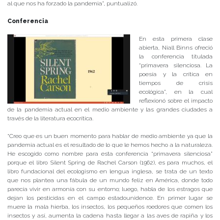
al que nos ha forzado la pandemia”, puntualizó.
Conferencia
En esta primera clase
abierta, Niall Binns ofreció
la conferencia titulada
“primavera silenciosa. La
poesía y la crítica en
tiempos de crisis
ecológica”, en la cual
reflexionó sobre el impacto
de la pandemia actual en el medio ambiente y las grandes ciudades a
través de la literatura ecocrítica.
“Creo que es un buen momento para hablar de medio ambiente ya que la
pandemia actual es el resultado de lo que le hemos hecho a la naturaleza.
He escogido como nombre para esta conferencia “primavera silenciosa”
porque el libro Silent Spring de Rachel Carson (1962), es para muchos, el
libro fundacional del ecologismo en lengua inglesa, se trata de un texto
que nos plantea una fábula de un mundo feliz en América, donde todo
parecía vivir en armonía con su entorno; luego, habla de los estragos que
dejan los pesticidas en el campo estadounidence. En primer lugar se
muere la mala hierba, los insectos, los pequeños roedores que comen los
insectos y así, aumenta la cadena hasta llegar a las aves de rapiña y los