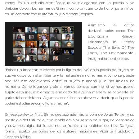
zorros. Es un estudio científico que va dialogando con la poesía y va
dialogando con los hermanos Grimm, como un cuento de horror para niños,
es un contacto con la literatura y la ciencia”, explicó.
Asimismo, el crítico
destacó textos como The
Ecocriticism Reader:
Landmarks in Literary
Ecology, The Song Of The
Earth, The Environmental
Imagination, entre otros.
“Existe un importante interés por la figura del “yo” en la poesía del sujeto en
sus vínculos con el ambiente y la naturaleza no humana, cómo se puede
analizar esa convivencia entre el sujeto humano y la naturaleza no
humana. Como lugar concreto si vamos por ese camino, si vemos que el
sujeto esta ineludiblemente arraigado de alguna manera se convierte en
parte del ecosistema. Algunos ecocríticos se atreven a decir que la poesía
podría estudiarse como flora y fauna”,
En ese contexto, Niall Binns destacó además la obra de Jorge Teillier y su
“nostalgia del futuro”, el cual habla de la ausencia del lugar, del desarraigo
y cuya nostalgia del futuro nos enfrenta a la realidad del hoy. De igual
forma, recalcó las obras de los autores nacionales Vicente Huidobro y
Gabriela Mistral.