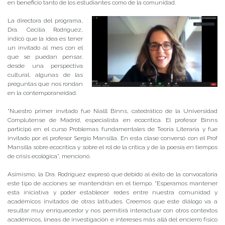
en beneficio tanto de los estudiantes como de la comunidad.
La directora del programa,
Dra. Cecilia Rodríguez,
indicó que la idea es tener
un invitado al mes con el
que se puedan pensar,
desde una perspectiva
cultural, algunas de las
preguntas que nos rondan
en la contemporaneidad.
“Nuestro primer invitado fue Nialll Binns, catedrático de la Universidad
Complutense de Madrid, especialista en ecocrítica. El profesor Binns
participó en el curso Problemas fundamentales de Teoría Literaria y fue
invitado por el profesor Sergio Mansilla. En esta clase conversó con el Prof
Mansilla sobre ecocrítica y sobre el rol de la crítica y de la poesía en tiempos
de crisis ecológica”, mencionó.
Asimismo, la Dra. Rodríguez expresó que debido al éxito de la convocatoria
este tipo de acciones se mantendrán en el tiempo. “Esperamos mantener
esta iniciativa y poder establecer redes entre nuestra comunidad y
académicos invitados de otras latitudes. Creemos que este diálogo va a
resultar muy enriquecedor y nos permitirá interactuar con otros contextos
académicos, líneas de investigación e intereses más allá del encierro físico