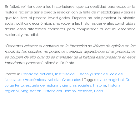
Enfatizó, refiriéndose a los historiadores, que su debilidad para estudiar la
historia reciente tiene directa relación con la falta de metodologías y teorías
que faciliten el proceso investigativo. Propone no solo practicar la historia
social, política o económica, sino volver a las historias generales construidas
desde esas diferentes corrientes para comprender el actual escenario
nacional y mundial.
“
Debemos retomar el contacto en la formación de líderes de opinión en los
movimientos sociales, no podemos continuar dejando que otras profesiones
se ocupen de ello cuando es menester de la historia estar presente en esos
importantes procesos
”, afirmó el Dr. Pinto.
Posted in
Centro de Noticias
,
Instituto de Historia y Ciencias Sociales
,
Noticias de Académicos
,
Noticias Graduados
|
Tagged
clase magistral
,
Dr.
Jorge Pinto
,
escuela de historia y ciencias sociales
,
historia
,
historia
regional
,
Magíster en Historia del Tiempo Presente
,
uach