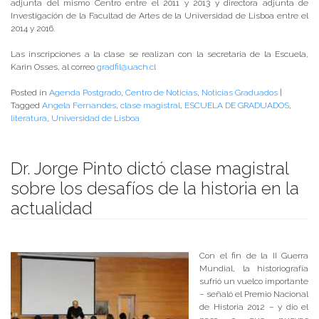
adjunta del mismo Centro entre el 2011 y 2013 y directora adjunta de
Investigación de la Facultad de Artes de la Universidad de Lisboa entre el
2014 y 2016.
Las inscripciones a la clase se realizan con la secretaria de la Escuela,
Karin Osses, al correo
gradfil@uach.cl
Posted in
Agenda Postgrado
,
Centro de Noticias
,
Noticias Graduados
|
Tagged
Angela Fernandes
,
clase magistral
,
ESCUELA DE GRADUADOS
,
literatura
,
Universidad de Lisboa
Dr. Jorge Pinto dictó clase magistral
sobre los desafíos de la historia en la
actualidad
Publicado el
06/06/2017
- Facultad de Filosofía y Humanidades
Con el fin de la II Guerra
Mundial, la historiografía
sufrió un vuelco importante
– señaló el Premio Nacional
de Historia 2012 – y dio el