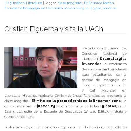
Lingüística y Literatura
|
Tagged
clase magistral
,
Dr. Eduardo Roldán
,
Escuela de Pedagogía en Comunicación en Lengua Inglesa
,
fonética
Cristian Figueroa visita la UACh
Publicado el
17/10/2018
- Facultad de Filosofía y Humanidades
Invitado como jurado del
Concurso Nacional de
Literatura “
Dramaturgias
invocadas
”, el académico
desarrollará también clases
para estudiantes de la
carrera de Pedagogía en
Lenguaje y Comunicación
y del Magíster en
Literatura Hispanoamericana Contemporánea. Para ellos se programó la
clase magistral “
El mito en la posmodernidad latinoamericana
”, la
que se realizará el
jueves 25
de octubre, a partir de las
15 horas
, en la
Sala multimedia de la Escuela de Graduados (2° piso Edificio Historia y
Ciencias Sociales).
Posteriormente, en el mismo lugar, y con una introducción a cargo de los