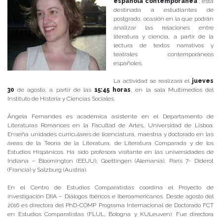
española contemporánea
”, está
destinada a estudiantes de
postgrado, ocasión en la que podrán
analizar las relaciones entre
literatura y ciencia, a partir de la
lectura de textos narrativos y
teatrales contemporáneos
españoles.
La actividad se realizará el
jueves
30
de agosto, a partir de las
15:45 horas
, en la sala Multimedios del
Instituto de Historia y Ciencias Sociales.
Ângela Fernandes es académica asistente en el Departamento de
Literaturas Romances en la Facultad de Artes, Universidad de Lisboa.
Enseña unidades curriculares de licenciatura, maestría y doctorado en las
áreas de la Teoría de la Literatura, de Literatura Comparada y de los
Estudios Hispánicos. Ha sido profesora visitante en las universidades de
Indiana – Bloomington (EEUU), Goettingen (Alemania), París 7- Diderot
(Francia) y Salzburg (Austria).
En el Centro de Estudios Comparatistas coordina el Proyecto de
investigación DIIA – Diálogos Ibéricos e Iberoamericanos. Desde agosto del
2016 es directora del PhD-COMP Programa Internacional de Doctorado FCT
en Estudios Comparatistas (FLUL, Bologna y KULeuven). Fue directora