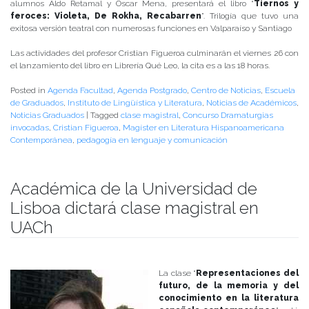
alumnos Aldo Retamal y Oscar Mena, presentará el libro “
Tiernos y
feroces: Violeta, De Rokha, Recabarren
”. Trilogía que tuvo una
exitosa versión teatral con numerosas funciones en Valparaíso y Santiago
Las actividades del profesor Cristian Figueroa culminarán el viernes 26 con
el lanzamiento del libro en Librería Qué Leo, la cita es a las 18 horas.
Posted in
Agenda Facultad
,
Agenda Postgrado
,
Centro de Noticias
,
Escuela
de Graduados
,
Instituto de Lingüística y Literatura
,
Noticias de Académicos
,
Noticias Graduados
|
Tagged
clase magistral
,
Concurso Dramaturgias
invocadas
,
Cristian Figueroa
,
Magíster en Literatura Hispanoamericana
Contemporánea
,
pedagogía en lenguaje y comunicación
Académica de la Universidad de
Lisboa dictará clase magistral en
UACh
Publicado el
24/08/2018
- Facultad de Filosofía y Humanidades
La clase “
Representaciones del
futuro, de la memoria y del
conocimiento en la literatura