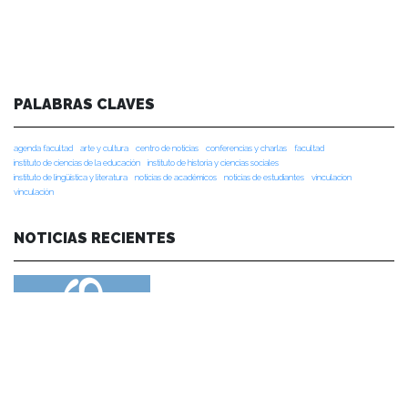
PALABRAS CLAVES
agenda facultad
arte y cultura
centro de noticias
conferencias y charlas
facultad
instituto de ciencias de la educación
instituto de historia y ciencias sociales
instituto de lingüística y literatura
noticias de académicos
noticias de estudiantes
vinculacion
vinculación
NOTICIAS RECIENTES