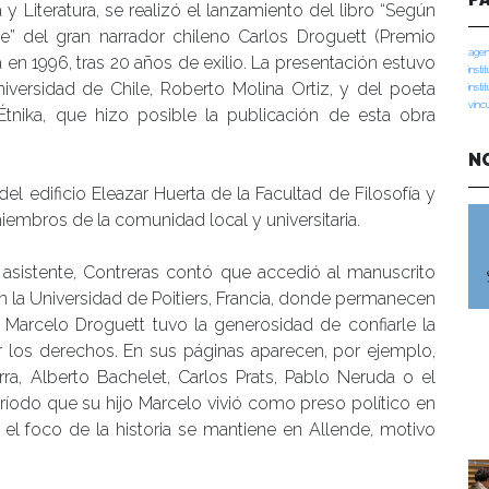
 y Literatura, se realizó el lanzamiento del libro “Según
” del gran narrador chileno Carlos Droguett (Premio
agen
a en 1996, tras 20 años de exilio. La presentación estuvo
insti
ersidad de Chile, Roberto Molina Ortiz, y del poeta
insti
vinc
 Étnika, que hizo posible la publicación de esta obra
N
l edificio Eleazar Huerta de la Facultad de Filosofía y
mbros de la comunidad local y universitaria.
o asistente, Contreras contó que accedió al manuscrito
en la Universidad de Poitiers, Francia, donde permanecen
or, Marcelo Droguett tuvo la generosidad de confiarle la
or los derechos. En sus páginas aparecen, por ejemplo,
arra, Alberto Bachelet, Carlos Prats, Pablo Neruda o el
ríodo que su hijo Marcelo vivió como preso político en
o el foco de la historia se mantiene en Allende, motivo