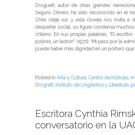
Droguett, autor de otras grandes narracio
Seguro Obrero, ha sido reconocido en el re
Chile (déjà vu), y esta novela nos invita a
despertar social, su figura condensa muchos 
chileno. En sus propias palabras, “El escrito
pobres, un ladrón” (1971); “Mi paso por la a
puede haber más dignidad en un portero que e
Posted in
Arte y Cultura
,
Centro de Noticias
,
In
Drogrett
,
Instituto de Lingüística y Literatura
,
p
Escritora Cynthia Rimsk
conversatorio en la U