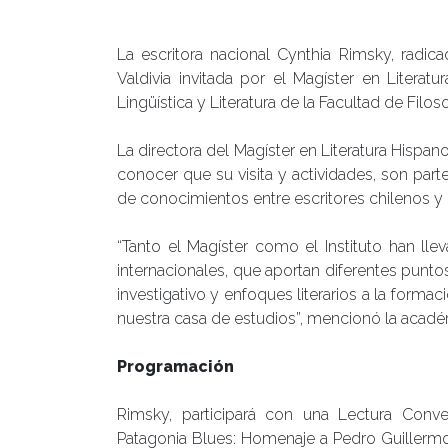
Publicado el
06/08/2019
- Facultad de Filosofía y H
La escritora nacional Cynthia Rimsky, radi
Valdivia invitada por el Magíster en Litera
Lingüística y Literatura de la Facultad de Fil
La directora del Magíster en Literatura Hisp
conocer que su visita y actividades, son part
de conocimientos entre escritores chilenos y 
“Tanto el Magíster como el Instituto han ll
internacionales, que aportan diferentes punto
investigativo y enfoques literarios a la form
nuestra casa de estudios”, mencionó la acadé
Programación
Rimsky, participará con una Lectura Conve
Patagonia Blues: Homenaje a Pedro Guillermo 