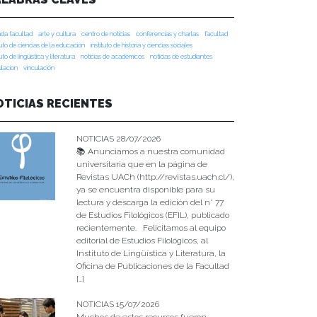
da facultad
arte y cultura
centro de noticias
conferencias y charlas
facultad
tuto de ciencias de la educación
instituto de historia y ciencias sociales
tuto de lingüística y literatura
noticias de académicos
noticias de estudiantes
ulacion
vinculación
OTICIAS RECIENTES
NOTICIAS 28/07/2026
📚 Anunciamos a nuestra comunidad
universitaria que en la página de
Revistas UACh (http://revistas.uach.cl/),
ya se encuentra disponible para su
lectura y descarga la edición del n° 77
de Estudios Filológicos (EFIL), publicado
recientemente. Felicitamos al equipo
editorial de Estudios Filológicos, al
Instituto de Lingüística y Literatura, la
Oficina de Publicaciones de la Facultad
[…]
NOTICIAS 15/07/2026
Muchos de estos recursos fueron