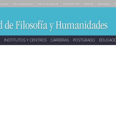
lumnos
Info Académicos
Info Funcionarios
SIVEDUC MD
SIACAD
Biblioteca
S
INSTITUTOS Y CENTROS
CARRERAS
POSTGRADO
EDUCACI