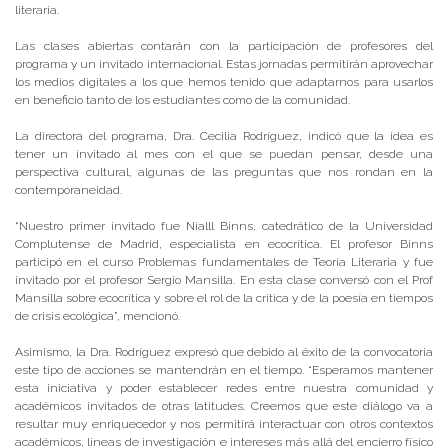
literaria.
Las clases abiertas contarán con la participación de profesores del
programa y un invitado internacional. Estas jornadas permitirán aprovechar
los medios digitales a los que hemos tenido que adaptarnos para usarlos
en beneficio tanto de los estudiantes como de la comunidad.
La directora del programa, Dra. Cecilia Rodríguez, indicó que la idea es
tener un invitado al mes con el que se puedan pensar, desde una
perspectiva cultural, algunas de las preguntas que nos rondan en la
contemporaneidad.
“Nuestro primer invitado fue Nialll Binns, catedrático de la Universidad
Complutense de Madrid, especialista en ecocrítica. El profesor Binns
participó en el curso Problemas fundamentales de Teoría Literaria y fue
invitado por el profesor Sergio Mansilla. En esta clase conversó con el Prof
Mansilla sobre ecocrítica y sobre el rol de la crítica y de la poesía en tiempos
de crisis ecológica”, mencionó.
Asimismo, la Dra. Rodríguez expresó que debido al éxito de la convocatoria
este tipo de acciones se mantendrán en el tiempo. “Esperamos mantener
esta iniciativa y poder establecer redes entre nuestra comunidad y
académicos invitados de otras latitudes. Creemos que este diálogo va a
resultar muy enriquecedor y nos permitirá interactuar con otros contextos
académicos, líneas de investigación e intereses más allá del encierro físico