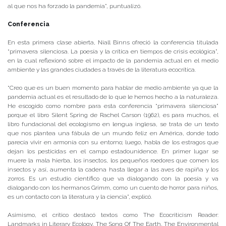
al que nos ha forzado la pandemia”, puntualizó.
Conferencia
En esta primera clase abierta, Niall Binns ofreció la conferencia titulada
“primavera silenciosa. La poesía y la crítica en tiempos de crisis ecológica”,
en la cual reflexionó sobre el impacto de la pandemia actual en el medio
ambiente y las grandes ciudades a través de la literatura ecocrítica.
“Creo que es un buen momento para hablar de medio ambiente ya que la
pandemia actual es el resultado de lo que le hemos hecho a la naturaleza.
He escogido como nombre para esta conferencia “primavera silenciosa”
porque el libro Silent Spring de Rachel Carson (1962), es para muchos, el
libro fundacional del ecologismo en lengua inglesa, se trata de un texto
que nos plantea una fábula de un mundo feliz en América, donde todo
parecía vivir en armonía con su entorno; luego, habla de los estragos que
dejan los pesticidas en el campo estadounidence. En primer lugar se
muere la mala hierba, los insectos, los pequeños roedores que comen los
insectos y así, aumenta la cadena hasta llegar a las aves de rapiña y los
zorros. Es un estudio científico que va dialogando con la poesía y va
dialogando con los hermanos Grimm, como un cuento de horror para niños,
es un contacto con la literatura y la ciencia”, explicó.
Asimismo, el crítico destacó textos como The Ecocriticism Reader:
Landmarks in Literary Ecology, The Song Of The Earth, The Environmental