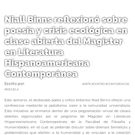
Niall Binns reflexionó sobre
poesía y crisis ecológica en
clase abierta del Magíster
en Literatura
Hispanoamericana
Contemporánea
Escrito por:
Carolina Angulo | 19/06/2020 |
#ARTE #CENTRO #CONFERENCIAS
#ESCUELA
Esta semana, el destacado poeta y crítico británico Niall Binns ofreció una
conferencia mediante la plataforma zoom a la comunidad universitaria.
Esta iniciativa se enmarca dentro de una programación anual de clases
abiertas organizadas por el programa de Magíster en Literatura
Hispanoamericana Contemporánea de la Facultad de Filosofía y
Humanidades, en el cual se pretende discutir sobre diversas temáticas y
problemáticas que atañen a la humanidad y se vinculan a la creación