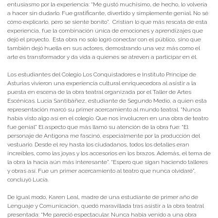
entusiasmo por la experiencia: “Me gustó muchísimo, de hecho, lo volvería
a hacer sin dudarlo. Fue gratificante, divertido y simplemente genial. No sé
cómo explicarlo, pero se siente bonito”. Cristian lo que más rescata de esta
experiencia, fue la combinación única de emociones y aprendizajes que
dejó el proyecto. Esta obra no solo logró conectar con el público, sino que
también dejó huella en sus actores, demostrando una vez más como el
arte es transformador y da vida a quienes se atreven a participar en él.
Los estudiantes del Colegio Los Conquistadores e Instituto Príncipe de
Asturias vivieron una experiencia cultural enriquecedora al asistir a la
puesta en escena de la obra teatral organizada por el Taller de Artes
Escénicas. Lucía Santibáñez, estudiante de Segundo Medio, a quien esta
representación marcó su primer acercamiento al mundo teatral. “Nunca
había visto algo así en el colegio. Que nos involucren en una obra de teatro
fue genial” El aspecto que más llamó su atención de la obra fue: “El
personaje de Antígona me fascinó, especialmente por la producción del
vestuario. Desde el rey hasta los ciudadanos, todos los detalles eran
increíbles, como las joyas y los accesorios en los brazos. Además, el tema de
la obra la hacía aún más interesante”. “Espero que sigan haciendo talleres
y obras así. Fue un primer acercamiento al teatro que nunca olvidaré”,
concluyó Lucía.
De igual modo, Karen Leal, madre de una estudiante de primer año de
Lenguaje y Comunicación, quedó maravillada tras asistir a la obra teatral
presentada: “Me pareció espectacular. Nunca había venido a una obra