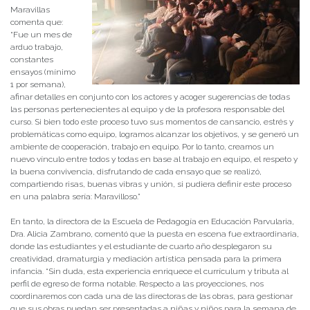
Maravillas
comenta que:
“Fue un mes de
arduo trabajo,
constantes
ensayos (mínimo
1 por semana),
afinar detalles en conjunto con los actores y acoger sugerencias de todas
las personas pertenecientes al equipo y de la profesora responsable del
curso. Si bien todo este proceso tuvo sus momentos de cansancio, estrés y
problemáticas como equipo, logramos alcanzar los objetivos, y se generó un
ambiente de cooperación, trabajo en equipo. Por lo tanto, creamos un
nuevo vínculo entre todos y todas en base al trabajo en equipo, el respeto y
la buena convivencia, disfrutando de cada ensayo que se realizó,
compartiendo risas, buenas vibras y unión, si pudiera definir este proceso
en una palabra sería: Maravilloso.”
En tanto, la directora de la Escuela de Pedagogía en Educación Parvularia,
Dra. Alicia Zambrano, comentó que la puesta en escena fue extraordinaria,
donde las estudiantes y el estudiante de cuarto año desplegaron su
creatividad, dramaturgia y mediación artística pensada para la primera
infancia. “Sin duda, esta experiencia enriquece el currículum y tributa al
perfil de egreso de forma notable. Respecto a las proyecciones, nos
coordinaremos con cada una de las directoras de las obras, para gestionar
que sus obras puedan ser presentadas a niñas y niños para la semana de