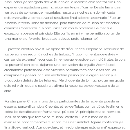
producción y encargada del vestuario en la reciente obra teatral fue una
experiencia agotadora pero increíblemente gratificante. Desde las largas
jornadas de compras de materiales hasta las noches sin dormir, cada
esfuerzo valió la pena al ver el resultado final sobre el escenario. “Fue un
proceso intenso, lleno de desafíos, pero también de mucha satisfacción”,
comenta Constanza. “La comunicación con la profesora Belmar fue
excepcional desde el principio. Ella confió en mí y me permitió aportar de
una manera diferente, lo cual agradezco profundamente”.
El proceso creativo no estuvo ajeno de dificultades. Preparar el vestuario de
los personajes requirió noches de trabajo, “Hubo momentos de estrés y
cansancio extremo”, reconoce. Sin embargo, el esfuerzo rindió frutos: la obra
se presentó con éxito, dejando una sensación de orgullo. Además del
crecimiento profesional, esta vivencia permitió fortalecer lazos con los
compañeros y descubrir una verdadera pasión por la organización y la
producción detrás de los telones. “Me di cuenta de lo mucho que me gusta
este rol y sin duda lo repetiría”, afirma la responsable del vestuario de la
obra.
Por otra parte, Cristian, uno de los participantes de la reciente puesta en
escena, personificando a Creonte, el rey de Tebas compartió su testimonio
sobre los desafíos de enfrentarse al público. “Al principio estaba nervioso,
incluso sentía que temblaba mucho”, confesó. “Pero a medida que
avanzaba, todo comenzó a fluir con más naturalidad. Agarré confianza y al
final ¡fue divertido!. Aunque claro, el miedo siempre estuvo ahí”. expresó su