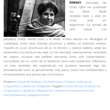
RIMSKY
(Santiago de
Chile, 1962) Ha publicado
los libros
Poste
restante
(2001 y 2010 en
Chile, 2016 en
Argentina),
La novela de
otro
(2004),
Los
perplejos
(2009),
Ramal
(2011), y el relato «Cielos vacíos» en
Nicaragua al
cubo
(2014), entre otros. Escribe columnas y relatos en distintos medios,
imparte el curso «Escrituras de la no ficción» y realiza talleres sobre los
paseantes y la escritura de viaje. La han llamado, precisamente, «escritora
de viajes», aunque ella prefiere pensarse como una «observadora».
Consultada por su visión de la literatura como acto subversivo, reflexiona:
«A esta sociedad del espectáculo me gustaría oponerle algo tan
desvalorizado como el pensamiento. Hay pocas cosas más entretenidas y
enriquecedoras que pensar por uno mismo».
Posted in
Centro de Noticias
,
Conferencias y Charlas
,
Instituto de
Lingüística y Literatura
,
Postgrado
|
Tagged
Cinthia Rimsky
,
Instituto de
Lingüística y Literatura
,
Magíster en Literatura Hispanoamericana
Contemporánea
,
patagonia blues