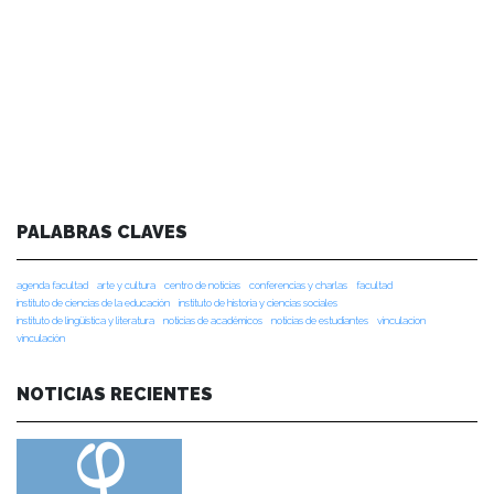
PALABRAS CLAVES
agenda facultad
arte y cultura
centro de noticias
conferencias y charlas
facultad
instituto de ciencias de la educación
instituto de historia y ciencias sociales
instituto de lingüística y literatura
noticias de académicos
noticias de estudiantes
vinculacion
vinculación
NOTICIAS RECIENTES