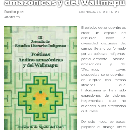
amazónicas y del Wallmapu
Escrito por:
Carolina Angulo | 30/07/2018 |
#AGENDA #AGENDA #CENTRO
#INSTITUTO
El objetivo del encuentro es
crear un espacio de
discusión sobre la
diversidad discursiva del
campo literario conformado
por las poéticas indígenas,
particularmente andino-
amazónicas y del
Wallmapu, cuyas
propuestas se encuentran
en disputa con formas
literarias que
históricamente han sido
expresiones de visiones
hegemónicas que no
atienden a las diferencias
culturales.
De este modo, se busca
propiciar el diálogo entre