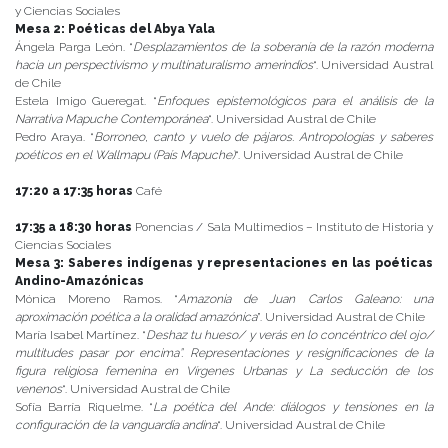
y Ciencias Sociales
Mesa 2: Poéticas del Abya Yala
Ángela Parga León. “
Desplazamientos de la soberanía de la razón moderna
hacia un perspectivismo y multinaturalismo amerindios
“. Universidad Austral
de Chile
Estela Imigo Gueregat. “
Enfoques epistemológicos para el análisis de la
Narrativa Mapuche Contemporánea
“. Universidad Austral de Chile
Pedro Araya. “
Borroneo, canto y vuelo de pájaros. Antropologías y saberes
poéticos en el Wallmapu (País Mapuche)
“. Universidad Austral de Chile
17:20 a 17:35 horas
Café
17:35 a 18:30 horas
Ponencias / Sala Multimedios – Instituto de Historia y
Ciencias Sociales
Mesa 3: Saberes indígenas y representaciones en las poéticas
Andino-Amazónicas
Mónica Moreno Ramos. “
Amazonia de Juan Carlos Galeano: una
aproximación poética a la oralidad amazónica
”. Universidad Austral de Chile
María Isabel Martínez. “
Deshaz tu hueso/ y verás en lo concéntrico del ojo/
multitudes pasar por encima”. Representaciones y resignificaciones de la
figura religiosa femenina en Vírgenes Urbanas y La seducción de los
venenos
“. Universidad Austral de Chile
Sofía Barría Riquelme. “
La poética del Ande: diálogos y tensiones en la
configuración de la vanguardia andina
“. Universidad Austral de Chile