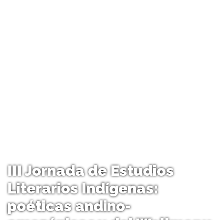
III Jornada de Estudios
Literarios Indígenas:
poéticas andino-