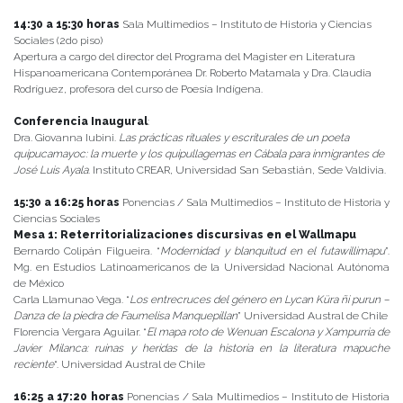
14:30 a 15:30 horas
Sala Multimedios – Instituto de Historia y Ciencias
Sociales (2do piso)
Apertura a cargo del director del Programa del Magister en Literatura
Hispanoamericana Contemporánea Dr. Roberto Matamala y Dra. Claudia
Rodríguez, profesora del curso de Poesía Indígena.
Conferencia Inaugural
:
Dra. Giovanna Iubini.
Las prácticas rituales y escriturales de un poeta
quipucamayoc: la muerte y los quipullagemas en Cábala para inmigrantes de
José Luis Ayala
. Instituto CREAR, Universidad San Sebastián, Sede Valdivia.
15:30 a 16:25 horas
Ponencias / Sala Multimedios – Instituto de Historia y
Ciencias Sociales
Mesa 1: Reterritorializaciones discursivas en el Wallmapu
Bernardo Colipán Filgueira. “
Modernidad y blanquitud en el futawillimapu
”.
Mg. en Estudios Latinoamericanos de la Universidad Nacional Autónoma
de México
Carla Llamunao Vega. “
Los entrecruces del género en Lycan Küra ñi purun –
Danza de la piedra de Faumelisa Manquepillan
” Universidad Austral de Chile
Florencia Vergara Aguilar. “
El mapa roto de Wenuan Escalona y Xampurria de
Javier Milanca: ruinas y heridas de la historia en la literatura mapuche
reciente
“. Universidad Austral de Chile
16:25 a 17:20 horas
Ponencias / Sala Multimedios – Instituto de Historia