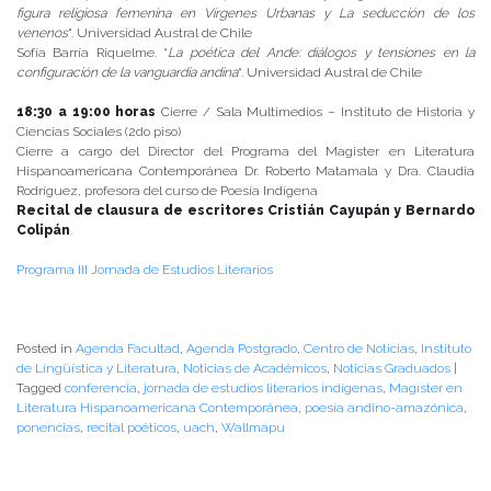
figura religiosa femenina en Vírgenes Urbanas y La seducción de los
venenos
“. Universidad Austral de Chile
Sofía Barría Riquelme. “
La poética del Ande: diálogos y tensiones en la
configuración de la vanguardia andina
“. Universidad Austral de Chile
18:30 a 19:00 horas
Cierre / Sala Multimedios – Instituto de Historia y
Ciencias Sociales (2do piso)
Cierre a cargo del Director del Programa del Magister en Literatura
Hispanoamericana Contemporánea Dr. Roberto Matamala y Dra. Claudia
Rodríguez, profesora del curso de Poesía Indígena
Recital de clausura de escritores Cristián Cayupán y Bernardo
Colipán
.
Programa III Jornada de Estudios Literarios
Posted in
Agenda Facultad
,
Agenda Postgrado
,
Centro de Noticias
,
Instituto
de Lingüística y Literatura
,
Noticias de Académicos
,
Noticias Graduados
|
Tagged
conferencia
,
jornada de estudios literarios indígenas
,
Magíster en
Literatura Hispanoamericana Contemporánea
,
poesía andino-amazónica
,
ponencias
,
recital poéticos
,
uach
,
Wallmapu