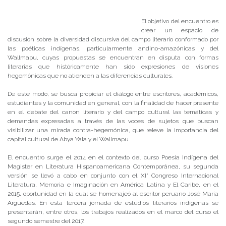
Publicado el
30/07/2018
- Facultad de Filosofía y Humanidades
El objetivo del encuentro es
crear un espacio de
discusión sobre la diversidad discursiva del campo literario conformado por
las poéticas indígenas, particularmente andino-amazónicas y del
Wallmapu, cuyas propuestas se encuentran en disputa con formas
literarias que históricamente han sido expresiones de visiones
hegemónicas que no atienden a las diferencias culturales.
De este modo, se busca propiciar el diálogo entre escritores, académicos,
estudiantes y la comunidad en general, con la finalidad de hacer presente
en el debate del canon literario y del campo cultural las temáticas y
demandas expresadas a través de las voces de sujetos que buscan
visibilizar una mirada contra-hegemónica, que releve la importancia del
capital cultural de Abya Yala y el Wallmapu.
El encuentro surge el 2014 en el contexto del curso Poesía Indígena del
Magister en Literatura Hispanoamericana Contemporánea, su segunda
versión se llevó a cabo en conjunto con el XI° Congreso Internacional
Literatura, Memoria e Imaginación en América Latina y El Caribe, en el
2015, oportunidad en la cual se homenajeó al escritor peruano José María
Arguedas. En esta tercera jornada de estudios literarios indígenas se
presentarán, entre otros, los trabajos realizados en el marco del curso el
segundo semestre del 2017.