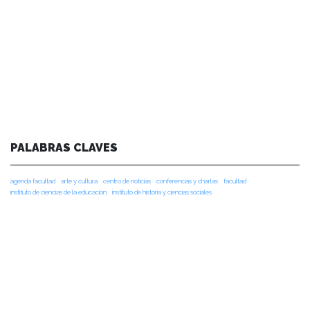
PALABRAS CLAVES
agenda facultad
arte y cultura
centro de noticias
conferencias y charlas
facultad
instituto de ciencias de la educación
instituto de historia y ciencias sociales
instituto de lingüística y literatura
noticias de académicos
noticias de estudiantes
vinculacion
vinculación
NOTICIAS RECIENTES
NOTICIAS 28/07/2026
📚 Anunciamos a nuestra comunidad universitaria que en la página de