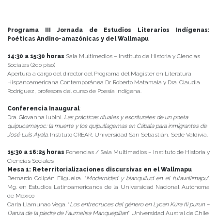
Programa III Jornada de Estudios Literarios Indígenas:
Poéticas Andino-amazónicas y del Wallmapu
14:30 a 15:30 horas
Sala Multimedios – Instituto de Historia y Ciencias
Sociales (2do piso)
Apertura a cargo del director del Programa del Magister en Literatura
Hispanoamericana Contemporánea Dr. Roberto Matamala y Dra. Claudia
Rodríguez, profesora del curso de Poesía Indígena.
Conferencia Inaugural
:
Dra. Giovanna Iubini.
Las prácticas rituales y escriturales de un poeta
quipucamayoc: la muerte y los quipullagemas en Cábala para inmigrantes de
José Luis Ayala
. Instituto CREAR, Universidad San Sebastián, Sede Valdivia.
15:30 a 16:25 horas
Ponencias / Sala Multimedios – Instituto de Historia y
Ciencias Sociales
Mesa 1: Reterritorializaciones discursivas en el Wallmapu
Bernardo Colipán Filgueira. “
Modernidad y blanquitud en el futawillimapu
”.
Mg. en Estudios Latinoamericanos de la Universidad Nacional Autónoma
de México
Carla Llamunao Vega. “
Los entrecruces del género en Lycan Küra ñi purun –
Danza de la piedra de Faumelisa Manquepillan
” Universidad Austral de Chile