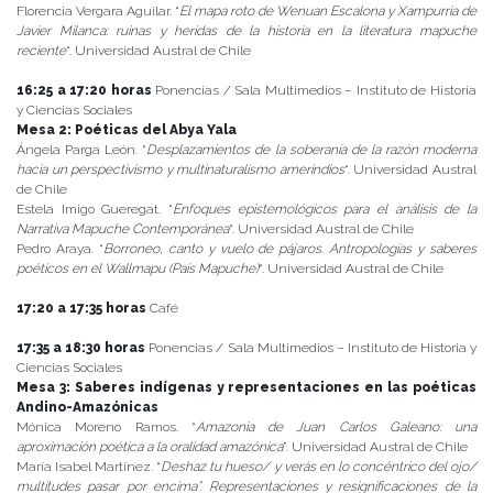
Florencia Vergara Aguilar. “
El mapa roto de Wenuan Escalona y Xampurria de
Javier Milanca: ruinas y heridas de la historia en la literatura mapuche
reciente
“. Universidad Austral de Chile
16:25 a 17:20 horas
Ponencias / Sala Multimedios – Instituto de Historia
y Ciencias Sociales
Mesa 2: Poéticas del Abya Yala
Ángela Parga León. “
Desplazamientos de la soberanía de la razón moderna
hacia un perspectivismo y multinaturalismo amerindios
“. Universidad Austral
de Chile
Estela Imigo Gueregat. “
Enfoques epistemológicos para el análisis de la
Narrativa Mapuche Contemporánea
“. Universidad Austral de Chile
Pedro Araya. “
Borroneo, canto y vuelo de pájaros. Antropologías y saberes
poéticos en el Wallmapu (País Mapuche)
“. Universidad Austral de Chile
17:20 a 17:35 horas
Café
17:35 a 18:30 horas
Ponencias / Sala Multimedios – Instituto de Historia y
Ciencias Sociales
Mesa 3: Saberes indígenas y representaciones en las poéticas
Andino-Amazónicas
Mónica Moreno Ramos. “
Amazonia de Juan Carlos Galeano: una
aproximación poética a la oralidad amazónica
”. Universidad Austral de Chile
María Isabel Martínez. “
Deshaz tu hueso/ y verás en lo concéntrico del ojo/
multitudes pasar por encima”. Representaciones y resignificaciones de la