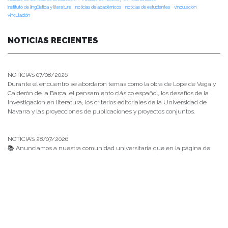
instituto de lingüística y literatura
noticias de académicos
noticias de estudiantes
vinculacion
vinculación
NOTICIAS RECIENTES
NOTICIAS 07/08/2026
Durante el encuentro se abordaron temas como la obra de Lope de Vega y
Calderón de la Barca, el pensamiento clásico español, los desafíos de la
investigación en literatura, los criterios editoriales de la Universidad de
Navarra y las proyecciones de publicaciones y proyectos conjuntos.
NOTICIAS 28/07/2026
📚 Anunciamos a nuestra comunidad universitaria que en la página de
Revistas UACh (http://revistas.uach.cl/), ya se encuentra disponible para
su lectura y descarga la edición del n° 77 de Estudios Filológicos (EFIL),
publicado recientemente. Felicitamos al equipo editorial de Estudios
Filológicos, al Instituto de Lingüística y Literatura, la Oficina de
Publicaciones de la Facultad […]
NOTICIAS 15/07/2026