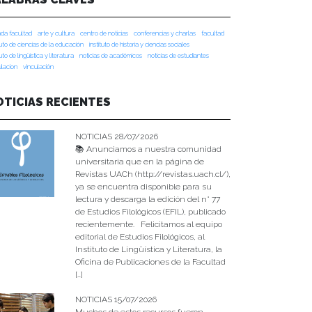
da facultad
arte y cultura
centro de noticias
conferencias y charlas
facultad
tuto de ciencias de la educación
instituto de historia y ciencias sociales
tuto de lingüística y literatura
noticias de académicos
noticias de estudiantes
ulacion
vinculación
OTICIAS RECIENTES
NOTICIAS 28/07/2026
📚 Anunciamos a nuestra comunidad
universitaria que en la página de
Revistas UACh (http://revistas.uach.cl/),
ya se encuentra disponible para su
lectura y descarga la edición del n° 77
de Estudios Filológicos (EFIL), publicado
recientemente. Felicitamos al equipo
editorial de Estudios Filológicos, al
Instituto de Lingüística y Literatura, la
Oficina de Publicaciones de la Facultad
[…]
NOTICIAS 15/07/2026
Muchos de estos recursos fueron