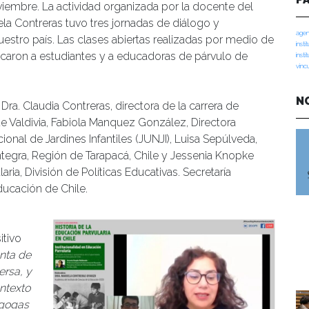
oviembre. La actividad organizada por la docente del
iela Contreras tuvo tres jornadas de diálogo y
agen
uestro país. Las clases abiertas realizadas por medio de
insti
caron a estudiantes y a educadoras de párvulo de
insti
vinc
N
Dra. Claudia Contreras, directora de la carrera de
 Valdivia, Fabiola Manquez González, Directora
nal de Jardines Infantiles (JUNJI), Luisa Sepúlveda,
ntegra, Región de Tarapacá, Chile y Jessenia Knopke
ia, División de Políticas Educativas. Secretaría
Educación de Chile.
itivo
enta de
ersa, y
ntexto
agogas