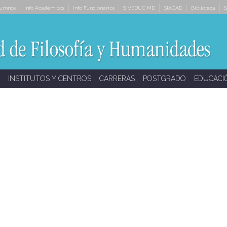
lumnos
Info Académicos
Info Funcionarios
SIVEDUC MD
SIACAD
Biblioteca
S
INSTITUTOS Y CENTROS
CARRERAS
POSTGRADO
EDUCACI