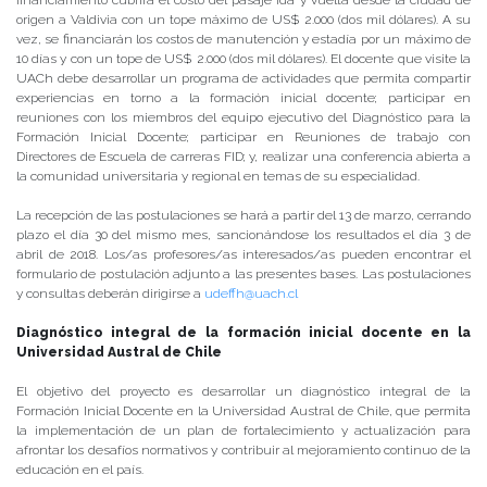
financiamiento cubrirá el costo del pasaje ida y vuelta desde la ciudad de
origen a Valdivia con un tope máximo de US$ 2.000 (dos mil dólares). A su
vez, se financiarán los costos de manutención y estadía por un máximo de
10 días y con un tope de US$ 2.000 (dos mil dólares). El docente que visite la
UACh debe desarrollar un programa de actividades que permita compartir
experiencias en torno a la formación inicial docente; participar en
reuniones con los miembros del equipo ejecutivo del Diagnóstico para la
Formación Inicial Docente; participar en Reuniones de trabajo con
Directores de Escuela de carreras FID; y, realizar una conferencia abierta a
la comunidad universitaria y regional en temas de su especialidad.
La recepción de las postulaciones se hará a partir del 13 de marzo, cerrando
plazo el día 30 del mismo mes, sancionándose los resultados el día 3 de
abril de 2018. Los/as profesores/as interesados/as pueden encontrar el
formulario de postulación adjunto a las presentes bases. Las postulaciones
y consultas deberán dirigirse a
udeffh@uach.cl
Diagnóstico integral de la formación inicial docente en la
Universidad Austral de Chile
El objetivo del proyecto es desarrollar un diagnóstico integral de la
Formación Inicial Docente en la Universidad Austral de Chile, que permita
la implementación de un plan de fortalecimiento y actualización para
afrontar los desafíos normativos y contribuir al mejoramiento continuo de la
educación en el país.