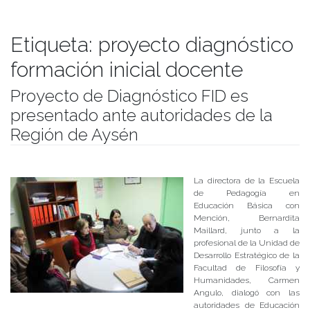
Etiqueta:
proyecto diagnóstico
formación inicial docente
Proyecto de Diagnóstico FID es
presentado ante autoridades de la
Región de Aysén
Publicado el
14/06/2018
- Facultad de Filosofía y Humanidades
La directora de la Escuela
de Pedagogía en
Educación Básica con
Mención, Bernardita
Maillard, junto a la
profesional de la Unidad de
Desarrollo Estratégico de la
Facultad de Filosofía y
Humanidades, Carmen
Angulo, dialogó con las
autoridades de Educación