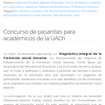
Posted in
Agenda Facultad
,
Agenda Postgrado
,
Centro de Noticias
,
Instituto
de Lingüística y Literatura
,
Noticias de Académicos
,
Profesores Invitados
|
Tagged
Dra. Andrea Lizasoain
,
Dra. Telma Nunes Gimenez
,
FID
,
proyecto
diagnóstico formación inicial docente
,
Sala Paraninfo
,
uach
Concurso de pasantías para
académicos de la UACh
Publicado el
13/03/2018
- Facultad de Filosofía y Humanidades
La UACh se encuentra ejecutando un “
Diagnóstico Integral de la
Formación Inicial Docente
” con financiamiento del Programa de
Fortalecimiento de la Formación Inicial Docente, Fondo Basal por
Desempeño del Ministerio de Educación y es en el marco de dicho proyecto
que se invita a profesores y profesoras a participar del llamado a realizar
pasantías en el extranjero para que desarrollen un programa de
participación académica vinculado a los ejes temáticos y/o de contenidos
de la asignatura que imparte o en materias específicas de formación inicial
docente.
La promulgación de la Ley 20.903 que crea el Sistema de Desarrollo
Profesional Docente instala nuevos desafíos en las Universidades en
materia de Formación Inicial. En este sentido, el diagnóstico que se