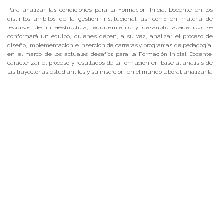
Para analizar las condiciones para la Formación Inicial Docente en los
distintos ámbitos de la gestión institucional, así como en materia de
recursos de infraestructura, equipamiento y desarrollo académico se
conformará un equipo, quienes deben, a su vez, analizar el proceso de
diseño, implementación e inserción de carreras y programas de pedagogía,
en el marco de los actuales desafíos para la Formación Inicial Docente;
caracterizar el proceso y resultados de la formación en base al análisis de
las trayectorias estudiantiles y su inserción en el mundo laboral; analizar la
vinculación e inserción del proceso formativo en el sistema escolar y
proyectar las necesidades de formación de profesores y profesoras en el
contexto regional.
El proyecto se ejecutará en Valdivia, Puerto Montt y Coyhaique para
conocer la situación actual de la formación inicial docente en la UACh, y
así proponer mejoras para su fortalecimiento.
Formulario Estadia 2018FID
Bases Estadia 2018FID
Posted in
Centro de Noticias
,
Instituto de Ciencias de la Educación
,
Instituto
de Historia y Ciencias Sociales
,
Instituto de Lingüística y Literatura
,
Noticias
de Académicos
|
Tagged
Coyhaique
,
extranjero
,
pasantía
,
profesoras
,
profesores
,
proyecto diagnóstico formación inicial docente
,
Puerto Montt
,