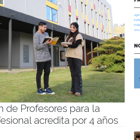
agen
insti
insti
vinc
N
 de Profesores para la
esional acredita por 4 años
manidades