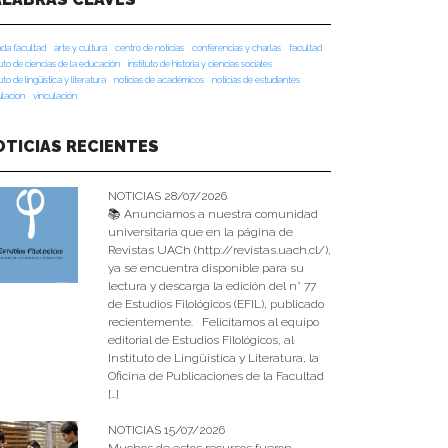
da facultad
arte y cultura
centro de noticias
conferencias y charlas
facultad
tuto de ciencias de la educación
instituto de historia y ciencias sociales
tuto de lingüística y literatura
noticias de académicos
noticias de estudiantes
ulacion
vinculación
OTICIAS RECIENTES
NOTICIAS 28/07/2026
📚 Anunciamos a nuestra comunidad
universitaria que en la página de
Revistas UACh (http://revistas.uach.cl/),
ya se encuentra disponible para su
lectura y descarga la edición del n° 77
de Estudios Filológicos (EFIL), publicado
recientemente. Felicitamos al equipo
editorial de Estudios Filológicos, al
Instituto de Lingüística y Literatura, la
Oficina de Publicaciones de la Facultad
[…]
NOTICIAS 15/07/2026
Muchos de estos recursos fueron