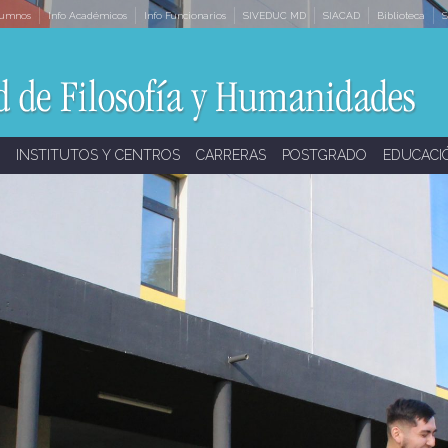
lumnos
Info Académicos
Info Funcionarios
SIVEDUC MD
SIACAD
Biblioteca
S
INSTITUTOS Y CENTROS
CARRERAS
POSTGRADO
EDUCACI