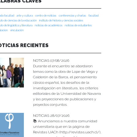
ALABRAS CLAVES
da facultad
arte y cultura
centro de noticias
conferencias y charlas
facultad
tuto de ciencias de la educación
instituto de historia y ciencias sociales
tuto de lingüística y literatura
noticias de académicos
noticias de estudiantes
ulacion
vinculación
OTICIAS RECIENTES
NOTICIAS 07/08/2026
Durante el encuentro se abordaron
temas como la obra de Lope de Vega y
Calderón de la Barca, el pensamiento
clásico español, los desafíos de la
investigación en literatura, los criterios
editoriales de la Universidad de Navarra
y las proyecciones de publicaciones y
proyectos conjuntos.
NOTICIAS 28/07/2026
📚 Anunciamos a nuestra comunidad
universitaria que en la página de
Revistas UACh (http://revistas.uach.cl/),