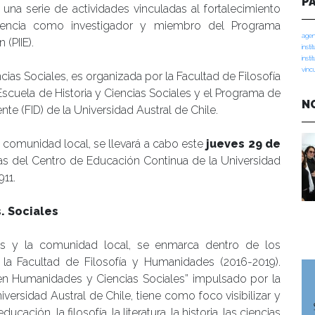
P
en una serie de actividades vinculadas al fortalecimiento
iencia como investigador y miembro del Programa
agen
 (PIIE).
insti
insti
vinc
ias Sociales, es organizada por la Facultad de Filosofía
scuela de Historia y Ciencias Sociales y el Programa de
N
nte (FID) de la Universidad Austral de Chile.
la comunidad local, se llevará a cabo este
jueves 29 de
as del Centro de Educación Continua de la Universidad
911.
. Sociales
stas y la comunidad local, se enmarca dentro de los
 la Facultad de Filosofía y Humanidades (2016-2019).
io en Humanidades y Ciencias Sociales” impulsado por la
versidad Austral de Chile, tiene como foco visibilizar y
cación, la filosofía, la literatura, la historia, las ciencias