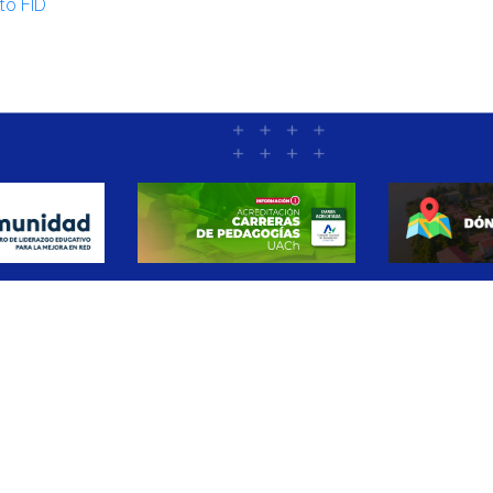
to FID