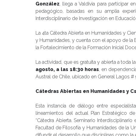
González
, llega a Valdivia para participar 
pedagógico, basadas en su amplia exper
Interdisciplinario de Investigación en Educación
La 4ta Cátedra Abierta en Humanidades y Cienc
y Humanidades, y cuenta con el apoyo de la E
la Fortalecimiento de la Formación Inicial Doce
La actividad, que es gratuita y abierta a toda 
agosto
, a las 18:30 horas
, en dependenci
Austral de Chile, ubicado en General Lagos # 
Cátedras Abiertas en Humanidades y Cs
Esta instancia de diálogo entre especiali
lineamientos del actual Plan Estratégico de
“Cátedra Abierta. Seminario Interdisciplinar
Facultad de Filosofía y Humanidades de la Uni
difundir el desarrollo que disciplinas como la edu