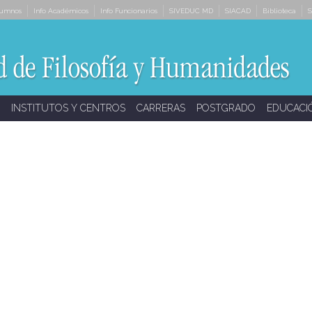
lumnos
Info Académicos
Info Funcionarios
SIVEDUC MD
SIACAD
Biblioteca
S
INSTITUTOS Y CENTROS
CARRERAS
POSTGRADO
EDUCACI