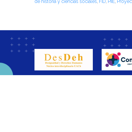
de historia y ciencias sociales
,
FID
,
PIIE
,
Proyec