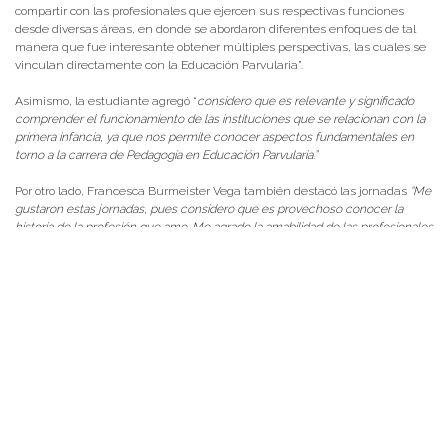
compartir con las profesionales que ejercen sus respectivas funciones
desde diversas áreas, en donde se abordaron diferentes enfoques de tal
manera que fue interesante obtener múltiples perspectivas, las cuales se
vinculan directamente con la Educación Parvularia”.
Asimismo, la estudiante agregó “
considero que es relevante y significado
comprender el funcionamiento de las instituciones que se relacionan con la
primera infancia, ya que nos permite conocer aspectos fundamentales en
torno a la carrera de Pedagogía en Educación Parvularia.”
Por otro lado, Francesca Burmeister Vega también destacó las jornadas
“Me
gustaron estas jornadas, pues considero que es provechoso conocer la
historia de la profesión que amo. Me agrado la amabilidad de las profesionales
y el amor que tenían para explicar las temáticas expuestas”.
La estudiante de primer año, valoró la reapertura de la carrera en la
Universidad Austral
“Les agradezco infinitamente todo el esfuerzo, puesto
que anhelaba que se abriera la carrera que siempre soñé”.
Finalmente, la estudiante Constanza Hijerra Cárdenas comentó
“Conocer
sobre los inicios de la educación Parvularia en Chile, los hitos que han
marcado a este nivel educacional y las instituciones que trabajan en conjunto
por el bienestar de los niños y niñas del país fue sin duda algo conmovedor
para todos los que formamos parte de estas conferencias”,
puntualizó.