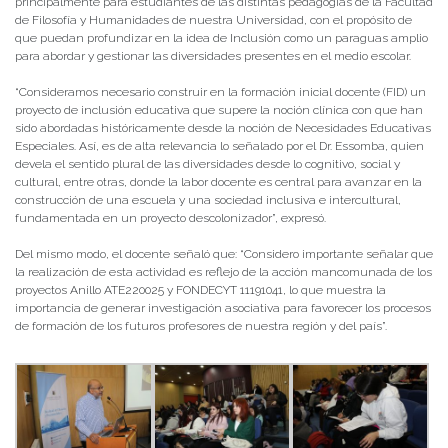
principalmente para estudiantes de las distintas pedagogías de la Facultad
de Filosofía y Humanidades de nuestra Universidad, con el propósito de
que puedan profundizar en la idea de Inclusión como un paraguas amplio
para abordar y gestionar las diversidades presentes en el medio escolar.
“Consideramos necesario construir en la formación inicial docente (FID) un
proyecto de inclusión educativa que supere la noción clínica con que han
sido abordadas históricamente desde la noción de Necesidades Educativas
Especiales. Así, es de alta relevancia lo señalado por el Dr. Essomba, quien
devela el sentido plural de las diversidades desde lo cognitivo, social y
cultural, entre otras, donde la labor docente es central para avanzar en la
construcción de una escuela y una sociedad inclusiva e intercultural,
fundamentada en un proyecto descolonizador”, expresó.
Del mismo modo, el docente señaló que: “Considero importante señalar que
la realización de esta actividad es reflejo de la acción mancomunada de los
proyectos Anillo ATE220025 y FONDECYT 11191041, lo que muestra la
importancia de generar investigación asociativa para favorecer los procesos
de formación de los futuros profesores de nuestra región y del país”.