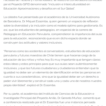
Facultad de Filosofía y Humanidades, se realizó el Conversatorio convocado
por el Proyecto GIFID denominado “Inclusión e Interculturalidad en
Educación Aproximaciones y desafíos en el Sur Global”.
La cátedra fue presentada por el académico de la Universidad Autónoma
de Barcelona, Dr. Miquel Essomba, quien generó un espacio de reflexión
sobre la diversidad y la inclusión como el modelo óptimo para gestionarla. Es
así, que los estudiantes de pedagogías, en especial de la carrera de
Pedagogía en Educación Parvularia, comprendieron la importancia del aula
para la educación, reconociendo que es en dicho espacio donde se
construyen las actitudes y valores inclusivos.
“Personas como las asistentes al conversatorio, estudiantes de educación
parvularia y futuras maestras de Chile tienen que hacerse cargo de la
educación de las niñas y niños hoy. Es muy importante que tengan claras
estas ideas y estos principios para que sus aulas sean auténticamente
inclusivas, y que las futuras ciudadanas y ciudadanos entiendan que la
igualdad no debe ser un elemento de identificación entre las personas en
cuanto a sus características, sino que la igualdad debe ser un derecho a
poder vivir libremente y construir cada una y cada uno de nosotros nuestra
propia identidad”, explicó el Dr. Essomba.
Por su parte, el académico del Instituto de Ciencias de la Educación e
Investigador Principal del Proyecto Anillo, Dr. Gerardo Muñoz, comentó que
a conferencia realizada por el Dr. Essomba fue una instancia pensada