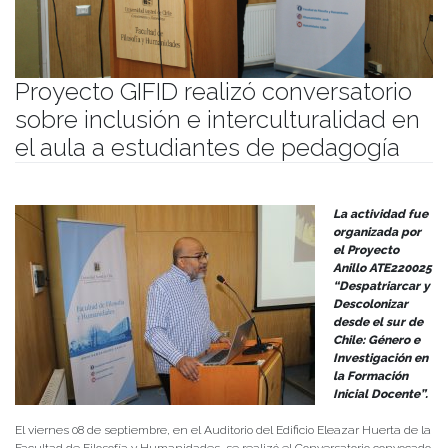
Proyecto GIFID realizó conversatorio
sobre inclusión e interculturalidad en
el aula a estudiantes de pedagogía
Publicado el
03/10/2023
- Facultad de Filosofía y Humanidades
La actividad fue
organizada por
el Proyecto
Anillo ATE220025
“Despatriarcar y
Descolonizar
desde el sur de
Chile: Género e
Investigación en
la Formación
Inicial Docente”.
El viernes 08 de septiembre, en el Auditorio del Edificio Eleazar Huerta de la