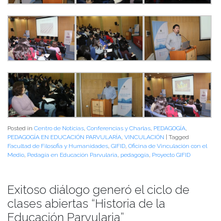
Posted in
Centro de Noticias
,
Conferencias y Charlas
,
PEDAGOGÍA
,
PEDAGOGÍA EN EDUCACIÓN PARVULARÍA
,
VINCULACIÓN
|
Tagged
Facultad de Filosofia y Humanidades
,
GIFID
,
Oficina de Vinculación con el
Medio
,
Pedagía en Educación Parvularia
,
pedagogía
,
Proyecto GIFID
Exitoso diálogo generó el ciclo de
clases abiertas “Historia de la
Educación Parvularia”