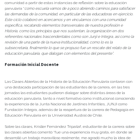
comunidad a partir de estas instancias de reflexión sobre la educación
parvularia “
como escuela vamos de a poco abriendo caminos para satisfacer
las demandas de la comunidad, en particular de las educadoras en ejercicio.
Este ciclo colaboró en acercarnos y en vincularnos con una comunidad
específica, recatando elementos transversales de nuestra profesión e
Historia, como los principios que nos sustentan, la organización en dos
referentes nacionales trascendentales como son Junji e Integra, así como la
revisión de una parte de la nueva institucionalidad, como lo es la
subsecretaria, finalmente lo que se propuso fue un rescate del relato de la
educación parvularia, que dialogan con elementos del presente”.
Formación Inicial Docente
Las Clases Abiertas de la Historia de la Educación Parvularia contaron con
una destacada participación de las estudiantes de la carrera, en las tres
jornadas las estudiantes pudieron dialogar sobre distintas áreas de la
educación parvularia, tanto a nivel formativo como institucional conociendo
la experiencia de la Junta Nacional de Jardines Infantiles, JUNJI como
Fundación Integra, además de la reapertura de la carrera de Pedagogía en
Educación Parvularia en la Universidad Austral de Chile.
Sobre las clases, Krisller Fernández Tripailaf, estudiante de la carrera sobre
las clases abiertas comentó “fue una experiencia muy grata, en donde se
desarrolló un trabajo maravilloso realmente, me agradó mucho la idea de