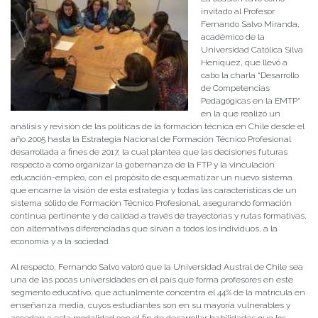
invitado al Profesor
Fernando Salvo Miranda,
académico de la
Universidad Católica Silva
Heníquez, que llevó a
cabo la charla “Desarrollo
de Competencias
Pedagógicas en la EMTP“
en la que realizó un
análisis y revisión de las políticas de la formación técnica en Chile desde el
año 2005 hasta la Estrategia Nacional de Formación Técnico Profesional
desarrollada a fines de 2017, la cual plantea que las decisiones futuras
respecto a cómo organizar la gobernanza de la FTP y la vinculación
educación-empleo, con el propósito de esquematizar un nuevo sistema
que encarne la visión de esta estrategia y todas las características de un
sistema sólido de Formación Técnico Profesional, asegurando formación
continua pertinente y de calidad a través de trayectorias y rutas formativas,
con alternativas diferenciadas que sirvan a todos los individuos, a la
economía y a la sociedad.
Al respecto, Fernando Salvo valoró que la Universidad Austral de Chile sea
una de las pocas universidades en el país que forma profesores en este
segmento educativo, que actualmente concentra el 44% de la matrícula en
enseñanza media, cuyos estudiantes son en su mayoría vulnerables y