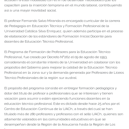
acceden a esta modalidad con el fin de desarrollar habilidades que los
capaciten para la inserción temprana en el mundo laboral, contribuyendo
así a una mayor movilidad social.
El profesor Fernando Salvo Miranda es encargado curricular de la carrera
de Pedagogía en Educación Técnica y Formación Profesional de la
Universidad Católica Silva Enríquez, quien además participa en el proceso
de elaboración de los estándares de Formación Inicial Docente para
docentes de Educación Técnico Profesional.
El Programa de Formación de Profesores para la Educación Técnico
Profesional, fue creado por Decreto Nº262 el 09 de agosto de 1993,
considerando el constante interés de la Universidad en colaborar con los
propósitos del Gobierno para mejorar la calidad de la Educación Técnico
Profesional en la zona sur y la demanda generada por Profesores de Liceos
Técnico Profesionales de la región sur austral.
El propósito del programa consiste en entregar formación pedagógica y
dotar del título de profesor a profesionales que se interesan y tienen
vocación para asumir o estén ejerciendo funciones docentes en la
educación técnico profesional. Este es dictado desde hace 25 años por el
Centro de Educación Continua de la UACh, a través del cual se han
titulado más de 280 profesores y profesoras con el sello UACh, quienes son
altamente valorados en las comunidades educativas en que se
desempeñan desde la Región de la Araucanía hasta la Región de Los