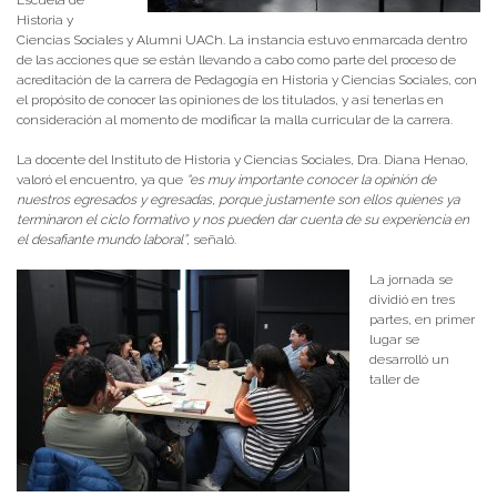
Historia y
Ciencias Sociales y Alumni UACh. La instancia estuvo enmarcada dentro
de las acciones que se están llevando a cabo como parte del proceso de
acreditación de la carrera de Pedagogía en Historia y Ciencias Sociales, con
el propósito de conocer las opiniones de los titulados, y así tenerlas en
consideración al momento de modificar la malla curricular de la carrera.
La docente del Instituto de Historia y Ciencias Sociales, Dra. Diana Henao,
valoró el encuentro, ya que
“es muy importante conocer la opinión de
nuestros egresados y egresadas, porque justamente son ellos quienes ya
terminaron el ciclo formativo y nos pueden dar cuenta de su experiencia en
el desafiante mundo laboral”
, señaló.
La jornada se
dividió en tres
partes, en primer
lugar se
desarrolló un
taller de