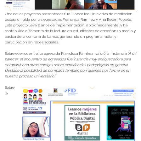
Uno de los proyectos presentados fue “Lanco lee”, iniciativa de mediación
lectora dirigida por las egresadas Francisca Ramírez y Ana Belén Poblete.
Este proyecto lleva 2 años de implementación, aproximadamente, y ha
contribuido al fomento de la lectura en estudiantes de enseñanza media y
básica de la comuna de Lanco, generando un programa radial y
participación en redes sociales.
Sobre el encuentro, la egresada Francisca Ramírez, valoró la instancia
“A mi
parecer, el encuentro de egresados fue instancia muy enriquecedora para
compartir con otros colegas sobre experiencias pedagógicas en general.
Destaco la posibilidad de compartir también con quienes nos formaron en
nuestro proceso universitario”.
Sobre
la