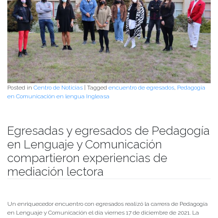
Posted in
Centro de Noticias
|
Tagged
encuentro de egresados
,
Pedagogia
en Comunicación en lengua Ingleasa
Egresadas y egresados de Pedagogía
en Lenguaje y Comunicación
compartieron experiencias de
mediación lectora
Publicado el
23/12/2021
- Facultad de Filosofía y Humanidades
Un enriquecedor encuentro con egresados realizó la carrera de Pedagogía
en Lenguaje y Comunicación el día viernes 17 de diciembre de 2021. La