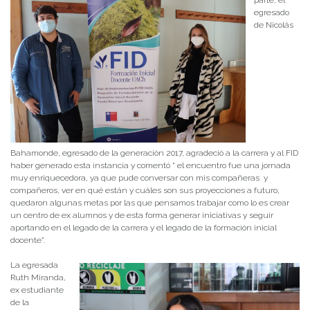
parte, el
egresado
de Nicolás
Bahamonde, egresado de la generación 2017, agradeció a la carrera y al FID
haber generado esta instancia y comentó “ el encuentro fue una jornada
muy enriquecedora, ya que pude conversar con mis compañeras y
compañeros, ver en qué están y cuáles son sus proyecciones a futuro,
quedaron algunas metas por las que pensamos trabajar como lo es crear
un centro de ex alumnos y de esta forma generar iniciativas y seguir
aportando en el legado de la carrera y el legado de la formación inicial
docente”.
La egresada
Ruth Miranda,
ex estudiante
de la