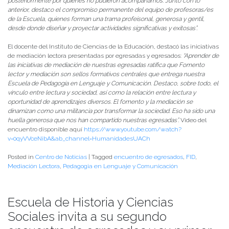
posteriormente por quienes no pudieron acompañarnos. Junto con lo
anterior, destaco el compromiso permanente del equipo de profesoras/es
de la Escuela, quienes forman una trama profeisonal, generosa y gentil,
desde donde diseñar y proyectar actividades significativas y exitosas”.
El docente del Instituto de Ciencias de la Educación, destacó las iniciativas
de mediación lectora presentadas por egresadas y egresados:
“Aprender de
las iniciativas de mediación de nuestras egresadas ratifica que
Fomento
lector y mediación son sellos formativos centrales que entrega nuestra
Escuela de Pedagogía en Lenguaje y Comunicación. Destaco, sobre todo, el
vínculo entre lectura y sociedad, así como la relación entre lectura y
oportunidad de aprendizajes diversos. El fomento y la mediación se
dinamizan como una militancia por transformar la sociedad. Eso ha sido una
huella generosa que nos han compartido nuestras egresadas”.
Video del
encuentro disponible aquí
https://www.youtube.com/watch?
v=0qyVVceNibA&ab_channel=HumanidadesUACh
Posted in
Centro de Noticias
|
Tagged
encuentro de egresados
,
FID
,
Mediación Lectora
,
Pedagogia en Lenguaje y Comunicación
Escuela de Historia y Ciencias
Sociales invita a su segundo