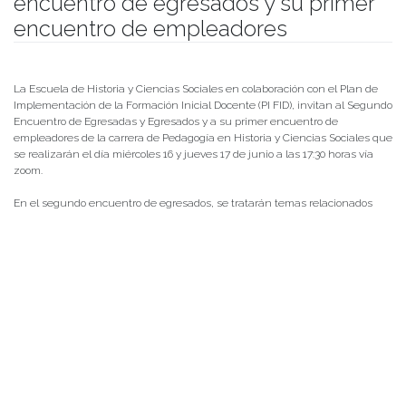
encuentro de egresados y su primer
encuentro de empleadores
Publicado el
09/06/2021
- Facultad de Filosofía y Humanidades
La Escuela de Historia y Ciencias Sociales en colaboración con el Plan de
Implementación de la Formación Inicial Docente (PI FID), invitan al Segundo
Encuentro de Egresadas y Egresados y a su primer encuentro de
empleadores de la carrera de Pedagogía en Historia y Ciencias Sociales que
se realizarán el día miércoles 16 y jueves 17 de junio a las 17:30 horas vía
zoom.
En el segundo encuentro de egresados, se tratarán temas relacionados
con la formación profesional docente y sus experiencias laborales, las
proyecciones y vínculos con la Escuela de Historia y Ciencias Sociales, la
reflexión en torno a la malla innovada de Pedagogía en Historia y Ciencias
Sociales, y la importancia de la Red de Egresadas y Egresados de nuestra
carrera.
De igual forma, la Escuela de Historia y Ciencias Sociales invita a su
Primer Encuentro con empleadores de la Escuela de Historia y
Ciencias Sociales 2021
que se realizará el día jueves 17 de junio a las
17:30 horas
.
En esta instancia la Escuela de Historia y Ciencias Sociales
busca generar lazos, reflexiones y retroalimentación para el fortalecimiento
de nuestro proyecto como carrera, en miras del proceso de autoevaluación y