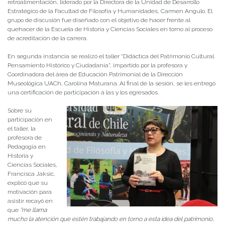
retroalimentación, liderado por la Directora de la Unidad de Desarrollo
Estratégico de la Facultad de Filosofía y Humanidades, Carmen Angulo. El
grupo de discusión fue diseñado con el objetivo de hacer frente al
quehacer de la Escuela de Historia y Ciencias Sociales en torno al proceso
de acreditación de la carrera.
En segunda instancia se realizó el taller “Didáctica del Patrimonio Cultural.
Pensamiento Histórico y Ciudadanía”, impartido por la profesora y
Coordinadora del área de Educación Patrimonial de la Dirección
Museológica UACh, Carolina Maturana. Al final de la sesión, se les entregó
una certificación de participación a las y los egresados.
Sobre su
participación en
el taller, la
profesora de
Pedagogía en
Historia y
Ciencias Sociales,
Francisca Jaksic,
explicó que su
motivación para
asistir recayó en
que
“me llama
mucho la atención que estén trabajando en torno a esta idea del patrimonio,