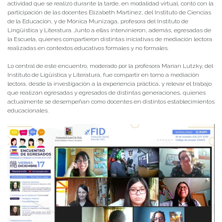
actividad que se realizó durante la tarde, en modalidad virtual, contó con la
participación de las docentes Elizabeth Martinez, del Instituto de Ciencias
de la Educación, y de Mónica Munizaga, profesora del Instituto de
Lingüística y Literatura. Junto a ellas intervinieron, además, egresadas de
la Escuela, quienes compartieron distintas iniciativas de mediación lectora
realizadas en contextos educativos formales y no formales.
Lo central de este encuentro, moderado por la profesora Marian Lutzky, del
Instituto de Ligüística y Literatura, fue compartir en torno a mediación
lectora, desde la investigación a la experiencia práctica, y relevar el trabajo
que realizan egresadas y egresados de distintas generaciones, quienes
actualmente se desempeñan como docentes en distintos establecimientos
educacionales.