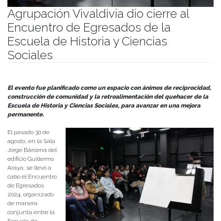
Agrupación Vivaldivia dio cierre al
Encuentro de Egresados de la
Escuela de Historia y Ciencias
Sociales
Publicado el
04/09/2024
- Facultad de Filosofía y Humanidades
El evento fue planificado como un espacio con ánimos de reciprocidad,
construcción de comunidad y la retroalimentación del quehacer de la
Escuela de Historia y Ciencias Sociales, para avanzar en una mejora
permanente.
El pasado 30 de
agosto, en la Sala
Jorge Bárcena del
edificio Guillermo
Araya, se llevó a
cabo el Encuentro
de Egresados
2024, organizado
de manera
conjunta entre la
Escuela de