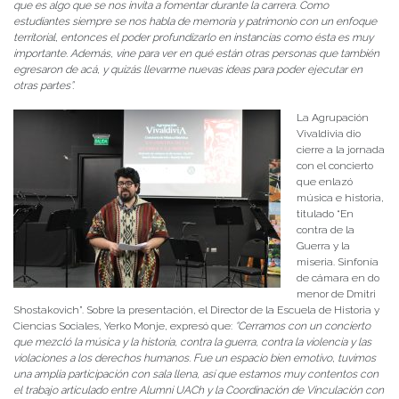
que es algo que se nos invita a fomentar durante la carrera. Como
estudiantes siempre se nos habla de memoria y patrimonio con un enfoque
territorial, entonces el poder profundizarlo en instancias como ésta es muy
importante. Además, vine para ver en qué están otras personas que también
egresaron de acá, y quizás llevarme nuevas ideas para poder ejecutar en
otras partes”.
La Agrupación
Vivaldivia dio
cierre a la jornada
con el concierto
que enlazó
música e historia,
titulado “En
contra de la
Guerra y la
miseria. Sinfonía
de cámara en do
menor de Dmitri
Shostakovich”. Sobre la presentación, el Director de la Escuela de Historia y
Ciencias Sociales, Yerko Monje, expresó que:
“Cerramos con un concierto
que mezcló la música y la historia, contra la guerra, contra la violencia y las
violaciones a los derechos humanos. Fue un espacio bien emotivo, tuvimos
una amplia participación con sala llena, así que estamos muy contentos con
el trabajo articulado entre Alumni UACh y la Coordinación de Vinculación con