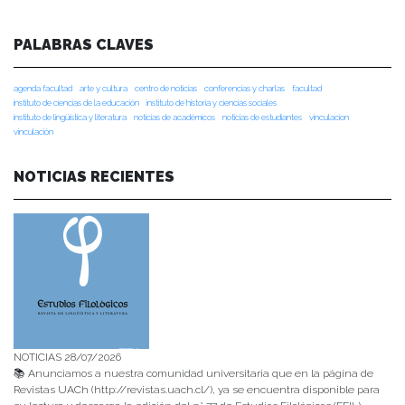
PALABRAS CLAVES
agenda facultad
arte y cultura
centro de noticias
conferencias y charlas
facultad
instituto de ciencias de la educación
instituto de historia y ciencias sociales
instituto de lingüística y literatura
noticias de académicos
noticias de estudiantes
vinculacion
vinculación
NOTICIAS RECIENTES
NOTICIAS 28/07/2026
📚 Anunciamos a nuestra comunidad universitaria que en la página de
Revistas UACh (http://revistas.uach.cl/), ya se encuentra disponible para