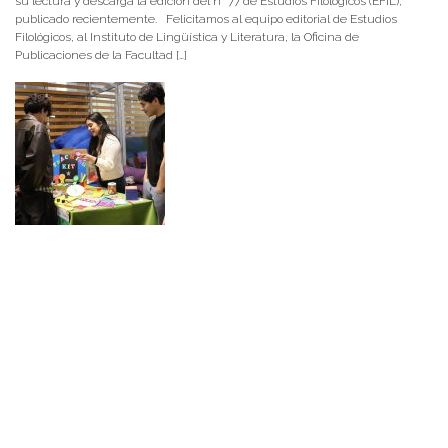
su lectura y descarga la edición del n° 77 de Estudios Filológicos (EFIL),
publicado recientemente. Felicitamos al equipo editorial de Estudios
Filológicos, al Instituto de Lingüística y Literatura, la Oficina de
Publicaciones de la Facultad […]
NOTICIAS 15/07/2026
Muchos de estos recursos fueron implementados durante el semestre en
las residencias de Mejor Niñez Nidal y Las Parras, espacios donde el
estudiantado desarrolló experiencias de aprendizaje y acompañamiento.