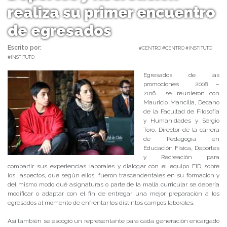
realiza su primer encuentro
de egresados
Escrito por:
Carolina Angulo | 08/06/2018 |
#CENTRO #CENTRO #INSTITUTO
#INSTITUTO
Egresados de las
promociones 2008 –
2016 se reunieron con
Mauricio Mancilla, Decano
de la Facultad de Filosofía
y Humanidades y Sergio
Toro, Director de la carrera
de Pedagogía en
Educación Física, Deportes
y Recreación para
compartir sus experiencias laborales y dialogar con el equipo FID sobre
los aspectos, que según ellos, fueron trascendentales en su formación y
del mismo modo qué asignaturas o parte de la malla curricular se debería
modificar o adaptar con el fin de entregar una mejor preparación a los
egresados al momento de enfrentar los distintos campos laborales.
Así también se escogió un representante para cada generación encargado