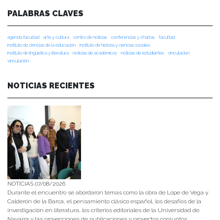
PALABRAS CLAVES
agenda facultad
arte y cultura
centro de noticias
conferencias y charlas
facultad
instituto de ciencias de la educación
instituto de historia y ciencias sociales
instituto de lingüística y literatura
noticias de académicos
noticias de estudiantes
vinculacion
vinculación
NOTICIAS RECIENTES
NOTICIAS 07/08/2026
Durante el encuentro se abordaron temas como la obra de Lope de Vega y
Calderón de la Barca, el pensamiento clásico español, los desafíos de la
investigación en literatura, los criterios editoriales de la Universidad de
Navarra y las proyecciones de publicaciones y proyectos conjuntos.