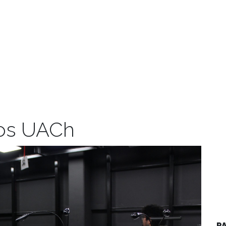
os UACh
P