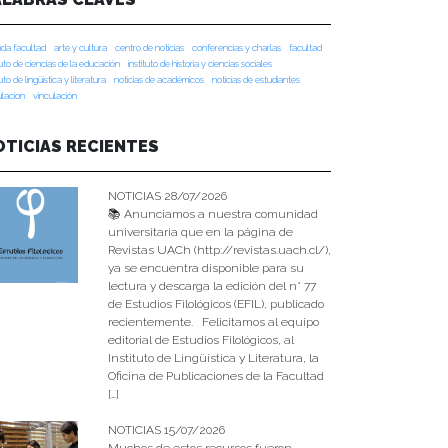
da facultad
arte y cultura
centro de noticias
conferencias y charlas
facultad
tuto de ciencias de la educación
instituto de historia y ciencias sociales
tuto de lingüística y literatura
noticias de académicos
noticias de estudiantes
ulacion
vinculación
OTICIAS RECIENTES
NOTICIAS 28/07/2026
📚 Anunciamos a nuestra comunidad
universitaria que en la página de
Revistas UACh (http://revistas.uach.cl/),
ya se encuentra disponible para su
lectura y descarga la edición del n° 77
de Estudios Filológicos (EFIL), publicado
recientemente. Felicitamos al equipo
editorial de Estudios Filológicos, al
Instituto de Lingüística y Literatura, la
Oficina de Publicaciones de la Facultad
[…]
NOTICIAS 15/07/2026
Muchos de estos recursos fueron