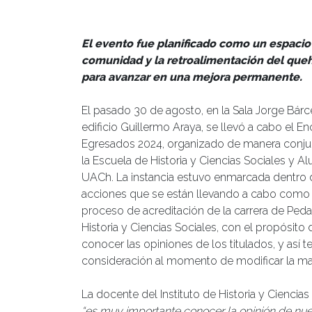
Publicado el
04/09/2024
- Facultad de Filosofía y H
El evento fue planificado como un espacio
comunidad y la retroalimentación del queha
para avanzar en una mejora permanente.
El pasado 30 de agosto, en la Sala Jorge Bárc
edificio Guillermo Araya, se llevó a cabo el E
Egresados 2024, organizado de manera conju
la Escuela de Historia y Ciencias Sociales y A
UACh. La instancia estuvo enmarcada dentro 
acciones que se están llevando a cabo como 
proceso de acreditación de la carrera de Ped
Historia y Ciencias Sociales, con el propósito 
conocer las opiniones de los titulados, y así t
consideración al momento de modificar la malla
La docente del Instituto de Historia y Ciencias
“es muy importante conocer la opinión de nu