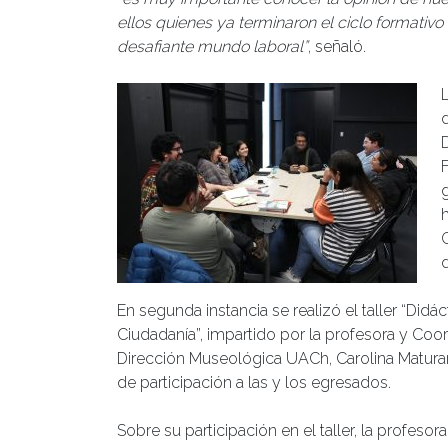
ellos quienes ya terminaron el ciclo formativ
desafiante mundo laboral”
, señaló.
L
d
d
En segunda instancia se realizó el taller “Didá
Ciudadanía”, impartido por la profesora y Coo
Dirección Museológica UACh, Carolina Maturana.
de participación a las y los egresados.
Sobre su participación en el taller, la profesor