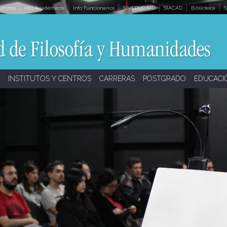
lumnos
Info Académicos
Info Funcionarios
SIVEDUC MD
SIACAD
Biblioteca
S
INSTITUTOS Y CENTROS
CARRERAS
POSTGRADO
EDUCACI