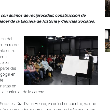
umanidades
 con ánimos de reciprocidad, construcción de
cer de la Escuela de Historia y Ciencias Sociales,
ena del
ncuentro de
nta entre
lumni
de las
parte del
agogía en
de
enerlas en
 curricular de la carrera.
 Sociales, Dra. Diana Henao, valoró el encuentro, ya que
estros egresados y egresadas, porque justamente son