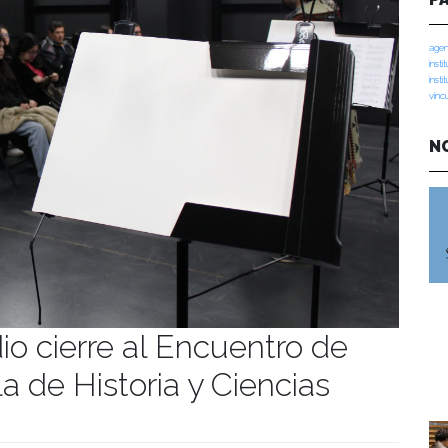
agen
insti
insti
vinc
N
io cierre al Encuentro de
 de Historia y Ciencias