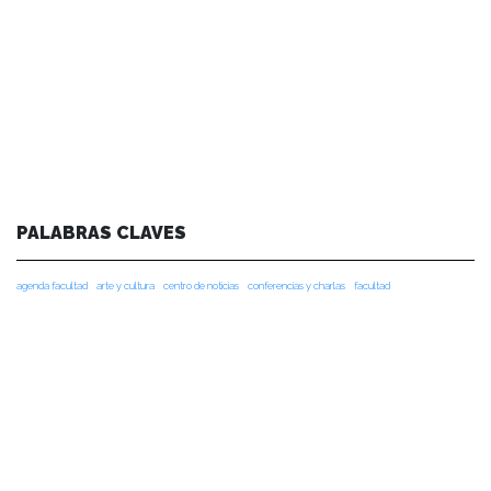
PALABRAS CLAVES
agenda facultad
arte y cultura
centro de noticias
conferencias y charlas
facultad
instituto de ciencias de la educación
instituto de historia y ciencias sociales
instituto de lingüística y literatura
noticias de académicos
noticias de estudiantes
vinculacion
vinculación
NOTICIAS RECIENTES