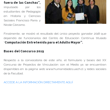
fuera de las Canchas”,
impulsado por los
estudiantes de Pedagogía
en Historia y Ciencias
Sociales Francisco Parra y
Nicole Cárcamo.
Finalmente, se mostró el resultado del único proyecto ganador 2018 que
dependió de funcionarios del Centro de Educación Continua titulado
“
Computación Entretenida para el Adulto Mayor”.
Bases del Concurso 2019
Respecto a la convocatoria de este año, el formulario y bases del XX
Concurso de Proyectos de Vinculación con el Medio ya se encuentran
disponibles en la página web www.humanidades.uach.cl y redes sociales
de la Facultad.
ACCEDE A LA INFORMACIÓN DIRECTAMENTE AQUÍ