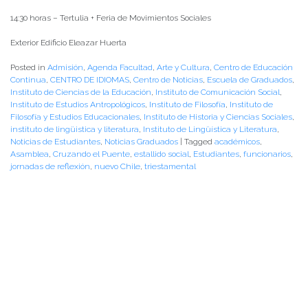
14:30 horas – Tertulia + Feria de Movimientos Sociales
Exterior Edificio Eleazar Huerta
Posted in
Admisión
,
Agenda Facultad
,
Arte y Cultura
,
Centro de Educación
Continua
,
CENTRO DE IDIOMAS
,
Centro de Noticias
,
Escuela de Graduados
,
Instituto de Ciencias de la Educación
,
Instituto de Comunicación Social
,
Instituto de Estudios Antropológicos
,
Instituto de Filosofía
,
Instituto de
Filosofía y Estudios Educacionales
,
Instituto de Historia y Ciencias Sociales
,
instituto de lingüistica y literatura
,
Instituto de Lingüística y Literatura
,
Noticias de Estudiantes
,
Noticias Graduados
|
Tagged
académicos
,
Asamblea
,
Cruzando el Puente
,
estallido social
,
Estudiantes
,
funcionarios
,
jornadas de reflexión
,
nuevo Chile
,
triestamental