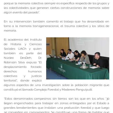
porque la memoria colectiva siempre es específica respecto de los grupos y
las colectividades que generan ciertas construcciones de memoria sobre
algún evento del pasado”.
En su intervención también comentó el trabajo que ha desarrollado en
torno a la memoria transgeneracional, el trauma colectivo y los sitios de
memoria.
El académico del Instituto
de Historia y Ciencias
Sociales UACh y quien
también es parte del
Núcleo DesDeh, Dr.
Robinsón Silva expuso “El
desplazamiento forzado:
derechos humanos
colectivos y justicia
territorial”, donde explicó
algunos aspectos de una investigación sobre la población migrante que
constituyó el llamado Complejo Forestal y Maderero Panguipulli.
“Estos denominados campesinos sin tierras son los que en los años ´30
llegan enganchados para trabajar en zonas entregadas por el Estado a
grandes terratenientes que instalan una producción forestal y que luego
se convierten en campamentos. Se constituye una forma de habitar que