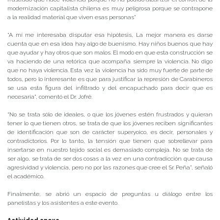
modernización capitalista chilena es muy peligrosa porque se contrapone
a la realidad material que viven esas personas”
“A mí me interesaba disputar esa hipótesis, La mejor manera es darse
cuenta que en esa idea hay algo de buenismo. Hay niños buenos que hay
que ayudar y hay otros que son malos. El modo en que esta construcción se
va haciendo de una retórica que acompaña siempre la violencia. No digo
que no haya violencia. Esta vez la violencia ha sido muy fuerte de parte de
todos, pero lo interesante es que para justificar la represión de Carabineros
se usa esta figura del infiltrado y del encapuchado para decir que es
necesaria”, comentó el Dr. Jofré.
“No se trata sólo de ideales, o que los jóvenes estén frustrados y quieran
tener lo que tienen otros, se trata de que los jóvenes reciben significantes
de identificación que son de carácter superyoico, es decir, personales y
contradictorios. Por lo tanto, la tensión que tienen que sobrellevar para
insertarse en nuestro tejido social es demasiado compleja. No se trata de
ser algo, se trata de ser dos cosas a la vez en una contradicción que causa
agresividad y violencia, pero no por las razones que cree el Sr. Peña”, señaló
el académico.
Finalmente, se abrió un espacio de preguntas u diálogo entre los
panelistas y los asistentes a este evento.