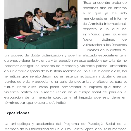
“Este encuentro pretende
hacernos discutir entorno
a lo que ya ha sido
mencionado en el informe
de Anmistía Internacional,
respecto a lo que ha
significado para quienes
fueron víctimas de
vulneración a los Derechos
Humanos en la dictadura,
un proceso de doble victimización y que ha afectado especialmente a
quienes vivieron la violencia y la represión en este periodo, y por lo tanto, no
podemos desligar los procesos de memoria y violencia política, entendido
en un amplio espacio de la historia reciente del país. En relación a eso, las
temáticas que se abordaron hoy en este panel buscan articular diversos
puntos de vista y proyectar una serie de preguntas y reflexiones para el
futuro. Entre ellas, cómo poder comprender el impacto que tiene la
violencia política en la rearticulación en el cuerpo social del país en la
elaboración de la memoria colectiva y, el impacto que esto tiene en
términos transgeneracionales”, indicó.
Exposiciones
La antropóloga y académica del Programa de Psicología Social de la
Memoria de la Universidad de Chile, Dra. Loreto López, analizó la memoria