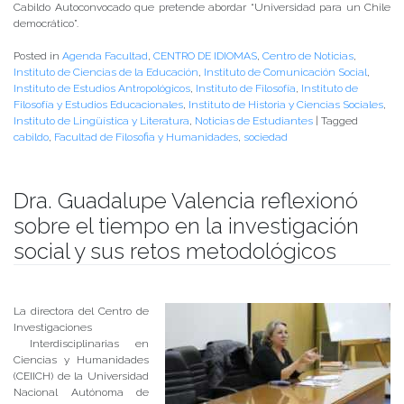
Cabildo Autoconvocado que pretende abordar “Universidad para un Chile
democrático”.
Posted in
Agenda Facultad
,
CENTRO DE IDIOMAS
,
Centro de Noticias
,
Instituto de Ciencias de la Educación
,
Instituto de Comunicación Social
,
Instituto de Estudios Antropológicos
,
Instituto de Filosofía
,
Instituto de
Filosofía y Estudios Educacionales
,
Instituto de Historia y Ciencias Sociales
,
Instituto de Lingüística y Literatura
,
Noticias de Estudiantes
|
Tagged
cabildo
,
Facultad de Filosofia y Humanidades
,
sociedad
Dra. Guadalupe Valencia reflexionó
sobre el tiempo en la investigación
social y sus retos metodológicos
Publicado el
23/09/2019
- Facultad de Filosofía y Humanidades
La directora del Centro de
Investigaciones
Interdisciplinarias en
Ciencias y Humanidades
(CEIICH) de la Universidad
Nacional Autónoma de