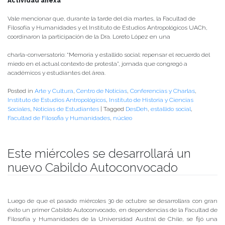
Actividad anexa
Vale mencionar que, durante la tarde del día martes, la Facultad de
Filosofía y Humanidades y el Instituto de Estudios Antropológicos UACh,
coordinaron la participación de la Dra. Loreto López en una
charla-conversatorio: “Memoria y estallido social: repensar el recuerdo del
miedo en el actual contexto de protesta”, jornada que congregó a
académicos y estudiantes del área.
Posted in
Arte y Cultura
,
Centro de Noticias
,
Conferencias y Charlas
,
Instituto de Estudios Antropológicos
,
Instituto de Historia y Ciencias
Sociales
,
Noticias de Estudiantes
|
Tagged
DesDeh
,
estallido social
,
Facultad de Filosofia y Humanidades
,
núcleo
Este miércoles se desarrollará un
nuevo Cabildo Autoconvocado
Publicado el
05/11/2019
- Facultad de Filosofía y Humanidades
Luego de que el pasado miércoles 30 de octubre se desarrollara con gran
éxito un primer Cabildo Autoconvocado, en dependencias de la Facultad de
Filosofía y Humanidades de la Universidad Austral de Chile, se fijó una