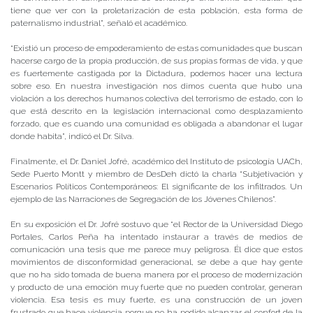
tiene que ver con la proletarización de esta población, esta forma de
paternalismo industrial”, señaló el académico.
“Existió un proceso de empoderamiento de estas comunidades que buscan
hacerse cargo de la propia producción, de sus propias formas de vida, y que
es fuertemente castigada por la Dictadura, podemos hacer una lectura
sobre eso. En nuestra investigación nos dimos cuenta que hubo una
violación a los derechos humanos colectiva del terrorismo de estado, con lo
que está descrito en la legislación internacional como desplazamiento
forzado, que es cuando una comunidad es obligada a abandonar el lugar
donde habita”, indicó el Dr. Silva.
Finalmente, el Dr. Daniel Jofré, académico del Instituto de psicología UACh,
Sede Puerto Montt y miembro de DesDeh dictó la charla “Subjetivación y
Escenarios Políticos Contemporáneos: El significante de los infiltrados. Un
ejemplo de las Narraciones de Segregación de los Jóvenes Chilenos”.
En su exposición el Dr. Jofré sostuvo que “el Rector de la Universidad Diego
Portales, Carlos Peña ha intentado instaurar a través de medios de
comunicación una tesis que me parece muy peligrosa. Él dice que estos
movimientos de disconformidad generacional, se debe a que hay gente
que no ha sido tomada de buena manera por el proceso de modernización
y producto de una emoción muy fuerte que no pueden controlar, generan
violencia. Esa tesis es muy fuerte, es una construcción de un joven
frustrado que hace violencia porque no ha podido alcanzar el confort de la