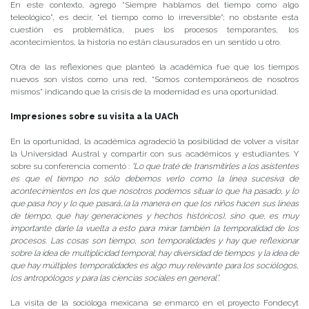
En este contexto, agregó “Siempre hablamos del tiempo como algo
teleológico”, es decir, “el tiempo como lo irreversible”; no obstante esta
cuestión es problemática, pues los procesos temporantes, los
acontecimientos, la historia no están clausurados en un sentido u otro.
Otra de las reflexiones que planteó la académica fue que los tiempos
nuevos son vistos como una red, “Somos contemporáneos de nosotros
mismos” indicando que la crisis de la modernidad es una oportunidad.
Impresiones sobre su visita a la UACh
En la oportunidad, la académica agradeció la posibilidad de volver a visitar
la Universidad Austral y compartir con sus académicos y estudiantes. Y
sobre su conferencia comentó :
“Lo que traté de transmitirles a los asistentes
es que el tiempo no sólo debemos verlo como la línea sucesiva de
acontecimientos en los que nosotros podemos situar lo que ha pasado, y lo
que pasa hoy y lo que pasará…(a la manera en que los niños hacen sus líneas
de tiempo, que hay generaciones y hechos históricos), sino que, es muy
importante darle la vuelta a esto para mirar también la temporalidad de los
procesos. Las cosas son tiempo, son temporalidades y hay que reflexionar
sobre la idea de multiplicidad temporal; hay diversidad de tiempos y la idea de
que hay múltiples temporalidades es algo muy relevante para los sociólogos,
los antropólogos y para las ciencias sociales en general”.
La visita de la socióloga mexicana se enmarcó en el proyecto Fondecyt