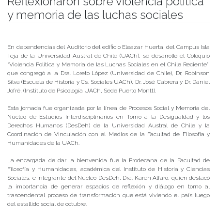
Reflexionaron sobre violencia política
y memoria de las luchas sociales
Publicado el
18/12/2019
- Facultad de Filosofía y Humanidades
En dependencias del Auditorio del edificio Eleazar Huerta, del Campus Isla
Teja de la Universidad Austral de Chile (UACh), se desarrolló el Coloquio
“Violencia Política y Memoria de las Luchas Sociales en el Chile Reciente”,
que congregó a la Dra. Loreto López (Universidad de Chile), Dr, Robinson
Silva (Escuela de Historia y Cs. Sociales UACh), Dr. José Cabrera y Dr. Daniel
Jofré, (Instituto de Psicología UACh, Sede Puerto Montt).
Esta jornada fue organizada por la línea de Procesos Social y Memoria del
Núcleo de Estudios Interdisciplinarios en Torno a la Desigualdad y los
Derechos Humanos (DesDeh) de la Universidad Austral de Chile y la
Coordinación de Vinculación con el Medios de la Facultad de Filosofía y
Humanidades de la UACh.
La encargada de dar la bienvenida fue la Prodecana de la Facultad de
Filosofía y Humanidades, académica del Instituto de Historia y Ciencias
Sociales, e integrante del Núcleo DesDeh, Dra. Karen Alfaro, quien destacó
la importancia de generar espacios de reflexión y diálogo en torno al
trascendental proceso de transformación que está viviendo el país luego
del estallido social de octubre.