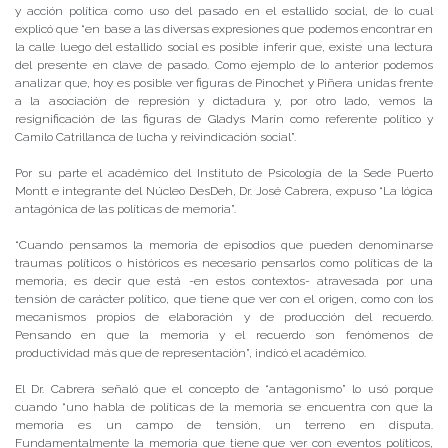
y acción política como uso del pasado en el estallido social, de lo cual
explicó que “en base a las diversas expresiones que podemos encontrar en
la calle luego del estallido social es posible inferir que, existe una lectura
del presente en clave de pasado. Como ejemplo de lo anterior podemos
analizar que, hoy es posible ver figuras de Pinochet y Piñera unidas frente
a la asociación de represión y dictadura y, por otro lado, vemos la
resignificación de las figuras de Gladys Marín como referente político y
Camilo Catrillanca de lucha y reivindicación social”.
Por su parte el académico del Instituto de Psicología de la Sede Puerto
Montt e integrante del Núcleo DesDeh, Dr. José Cabrera, expuso “La lógica
antagónica de las políticas de memoria”.
“Cuando pensamos la memoria de episodios que pueden denominarse
traumas políticos o históricos es necesario pensarlos como políticas de la
memoria, es decir que está -en estos contextos- atravesada por una
tensión de carácter político, que tiene que ver con el origen, como con los
mecanismos propios de elaboración y de producción del recuerdo.
Pensando en que la memoria y el recuerdo son fenómenos de
productividad más que de representación”, indicó el académico.
El Dr. Cabrera señaló que el concepto de “antagonismo” lo usó porque
cuando “uno habla de políticas de la memoria se encuentra con que la
memoria es un campo de tensión, un terreno en disputa.
Fundamentalmente la memoria que tiene que ver con eventos políticos,