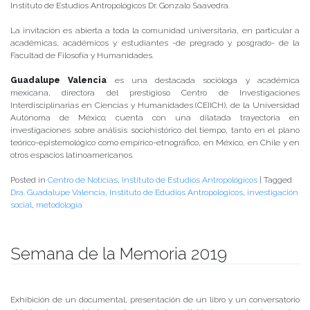
Instituto de Estudios Antropológicos Dr. Gonzalo Saavedra.
La invitación es abierta a toda la comunidad universitaria, en particular a
académicas, académicos y estudiantes -de pregrado y posgrado- de la
Facultad de Filosofía y Humanidades.
Guadalupe Valencia
es una destacada socióloga y académica
mexicana, directora del prestigioso Centro de Investigaciones
Interdisciplinarias en Ciencias y Humanidades (CEIICH), de la Universidad
Autónoma de México; cuenta con una dilatada trayectoria en
investigaciones sobre análisis sociohistórico del tiempo, tanto en el plano
teórico-epistemológico como empírico-etnográfico, en México, en Chile y en
otros espacios latinoamericanos.
Posted in
Centro de Noticias
,
Instituto de Estudios Antropológicos
|
Tagged
Dra. Guadalupe Valencia
,
Instituto de Edudios Antropológicos
,
investigación
social
,
metodología
Semana de la Memoria 2019
Publicado el
04/09/2019
- Facultad de Filosofía y Humanidades
Exhibición de un documental, presentación de un libro y un conversatorio