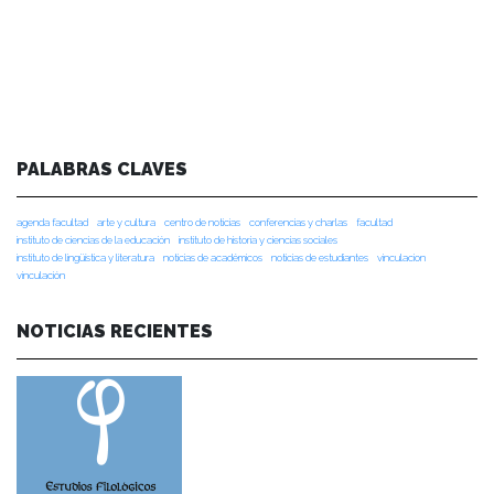
PALABRAS CLAVES
agenda facultad
arte y cultura
centro de noticias
conferencias y charlas
facultad
instituto de ciencias de la educación
instituto de historia y ciencias sociales
instituto de lingüística y literatura
noticias de académicos
noticias de estudiantes
vinculacion
vinculación
NOTICIAS RECIENTES