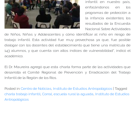
infantil en nuestro país,
enfocándonos en los
programas de protección a
la infancia existentes; los
resultados de la Encuesta
Nacional Sobre Actividades
de Niños, Niñas y Adolescentes y cómo identificar al niño en riesgo de
trabajo infantil. Esta actividad fue muy provechosa ya que, fue posible
dialogar con los docentes del establecimiento que tiene una matrícula de
143 alumnos, y que cuenta con altos índices de vulnerabilidad”, indicó el
académico.
El Dr. Maureira agregó que esta charla forma parte de las actividades que
desarrolla el Comité Regional de Prevención y Erradicación del Trabajo
Infantil de la Región de los Ríos.
Posted in
Centro de Noticias
,
Instituto de Estudios Antropológicos
|
Tagged
charla trabajo infantil
,
Corral
,
escuela rural la aguada
,
Instituto de Estudios
Antropológicos