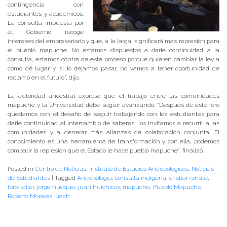
contingencia con
estudiantes y académicos.
La consulta impuesta por
el Gobierno recoge
intereses del empresariado y que, a la larga, significará más represión para
el pueblo mapuche. No estamos dispuestos a darle continuidad a la
consulta, estamos contra de este proceso porque quieren cambiar la ley a
como dé lugar y, si lo dejamos pasar, no vamos a tener oportunidad de
reclamo en el futuro”, dijo.
La autoridad ancestral expresó que el trabajo entre las comunidades
mapuche y la Universidad debe seguir avanzando. “Después de este foro
quedamos con el desafío de seguir trabajando con los estudiantes para
darle continuidad al intercambio de saberes, los invitamos a recurrir a las
comunidades y a generar más alianzas de colaboración conjunta. El
conocimiento es una herramienta de transformación y con ella, podemos
combatir la represión que el Estado le hace pueblo mapuche”, finalizó.
Posted in
Centro de Noticias
,
Instituto de Estudios Antropológicos
,
Noticias
de Estudiantes
|
Tagged
Antropología
,
consulta indigena
,
cristian oñate
,
foro-taller
,
jorge hueque
,
juan huichicoy
,
mapuche
,
Pueblo Mapuche
,
Roberto Morales
,
uach