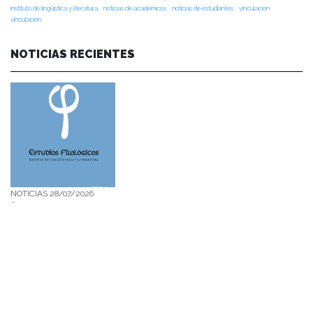
instituto de lingüística y literatura
noticias de académicos
noticias de estudiantes
vinculacion
vinculación
NOTICIAS RECIENTES
NOTICIAS 28/07/2026
📚 Anunciamos a nuestra comunidad universitaria que en la página de
Revistas UACh (http://revistas.uach.cl/), ya se encuentra disponible para
su lectura y descarga la edición del n° 77 de Estudios Filológicos (EFIL),
publicado recientemente. Felicitamos al equipo editorial de Estudios
Filológicos, al Instituto de Lingüística y Literatura, la Oficina de
Publicaciones de la Facultad […]