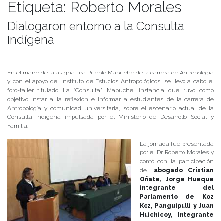
Etiqueta:
Roberto Morales
Dialogaron entorno a la Consulta
Indígena
Publicado el
14/06/2019
- Facultad de Filosofía y Humanidades
En el marco de la asignatura Pueblo Mapuche de la carrera de Antropología
y con el apoyo del Instituto de Estudios Antropológicos, se llevó a cabo el
foro-taller titulado La “Consulta” Mapuche, instancia que tuvo como
objetivo instar a la reflexión e informar a estudiantes de la carrera de
Antropología y comunidad universitaria, sobre el escenario actual de la
Consulta Indígena impulsada por el Ministerio de Desarrollo Social y
Familia.
La jornada fue presentada
por el Dr. Roberto Morales y
contó con la participación
del
abogado Cristian
Oñate, Jorge Hueque
integrante del
Parlamento de Koz
Koz, Panguipulli y Juan
Huichicoy, Integrante