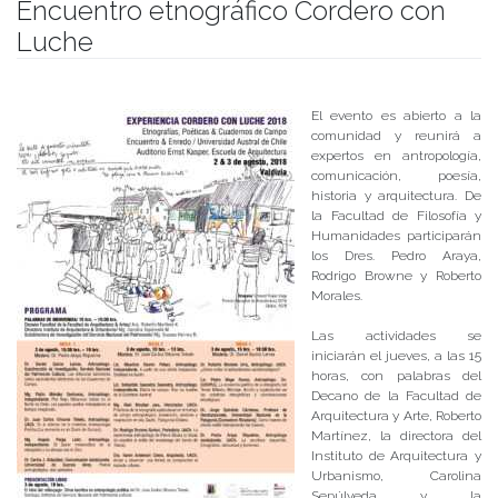
Encuentro etnográfico Cordero con
Luche
Publicado el
01/08/2018
- Facultad de Filosofía y Humanidades
El evento es abierto a la
comunidad y reunirá a
expertos en antropología,
comunicación, poesía,
historia y arquitectura. De
la Facultad de Filosofía y
Humanidades participarán
los Dres. Pedro Araya,
Rodrigo Browne y Roberto
Morales.
Las actividades se
iniciarán el jueves, a las 15
horas, con palabras del
Decano de la Facultad de
Arquitectura y Arte, Roberto
Martínez, la directora del
Instituto de Arquitectura y
Urbanismo, Carolina
Sepúlveda y la