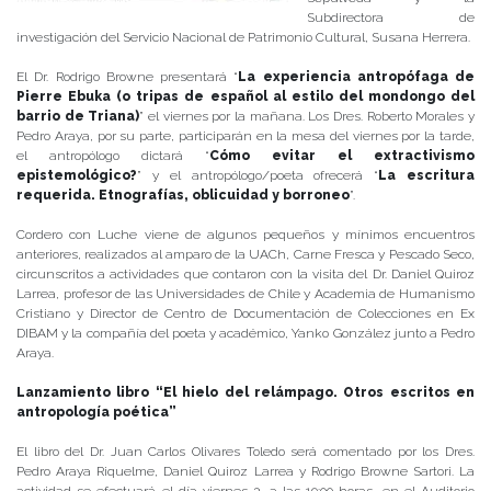
Subdirectora de
investigación del Servicio Nacional de Patrimonio Cultural, Susana Herrera.
El Dr. Rodrigo Browne presentará “
La experiencia antropófaga de
Pierre Ebuka (o tripas de español al estilo del mondongo del
barrio de Triana)
” el viernes por la mañana. Los Dres. Roberto Morales y
Pedro Araya, por su parte, participarán en la mesa del viernes por la tarde,
el antropólogo dictará “
Cómo evitar el extractivismo
epistemológico?
” y el antropólogo/poeta ofrecerá “
La escritura
requerida. Etnografías, oblicuidad y borroneo
”.
Cordero con Luche viene de algunos pequeños y mínimos encuentros
anteriores, realizados al amparo de la UACh, Carne Fresca y Pescado Seco,
circunscritos a actividades que contaron con la visita del Dr. Daniel Quiroz
Larrea, profesor de las Universidades de Chile y Academia de Humanismo
Cristiano y Director de Centro de Documentación de Colecciones en Ex
DIBAM y la compañía del poeta y académico, Yanko González junto a Pedro
Araya.
Lanzamiento libro “El hielo del relámpago. Otros escritos en
antropología poética”
El libro del Dr. Juan Carlos Olivares Toledo será comentado por los Dres.
Pedro Araya Riquelme, Daniel Quiroz Larrea y Rodrigo Browne Sartori. La
actividad se efectuará el día viernes 3, a las 19:00 horas, en el Auditorio