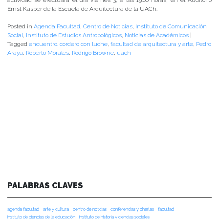
Ernst Kasper de la Escuela de Arquitectura de la UACh.
Posted in
Agenda Facultad
,
Centro de Noticias
,
Instituto de Comunicación
Social
,
Instituto de Estudios Antropológicos
,
Noticias de Académicos
|
Tagged
encuentro. cordero con luche
,
facultad de arquitectura y arte
,
Pedro
Araya
,
Roberto Morales
,
Rodrigo Browne
,
uach
PALABRAS CLAVES
agenda facultad
arte y cultura
centro de noticias
conferencias y charlas
facultad
instituto de ciencias de la educación
instituto de historia y ciencias sociales