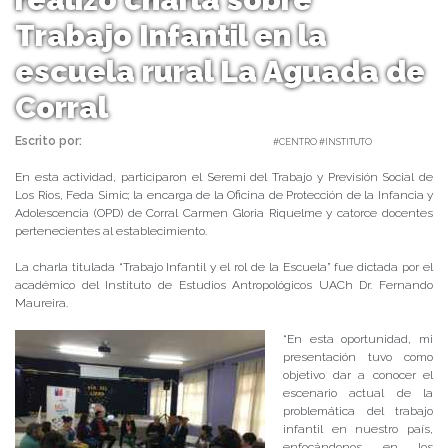
Trabajo Infantil en la
escuela rural La Aguada de
Corral
Escrito por:
Carolina Angulo | 30/04/2019 |
#CENTRO #INSTITUTO
En esta actividad, participaron el Seremi del Trabajo y Previsión Social de
Los Rios, Feda Simic; la encarga de la Oficina de Protección de la Infancia y
Adolescencia (OPD) de Corral Carmen Gloria Riquelme y catorce docentes
pertenecientes al establecimiento.
La charla titulada “Trabajo Infantil y el rol de la Escuela” fue dictada por el
académico del Instituto de Estudios Antropológicos UACh Dr. Fernando
Maureira.
“En esta oportunidad, mi
presentación tuvo como
objetivo dar a conocer el
escenario actual de la
problemática del trabajo
infantil en nuestro país,
enfocándonos en los