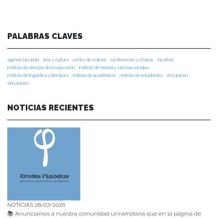
PALABRAS CLAVES
agenda facultad
arte y cultura
centro de noticias
conferencias y charlas
facultad
instituto de ciencias de la educación
instituto de historia y ciencias sociales
instituto de lingüística y literatura
noticias de académicos
noticias de estudiantes
vinculacion
vinculación
NOTICIAS RECIENTES
NOTICIAS 28/07/2026
📚 Anunciamos a nuestra comunidad universitaria que en la página de