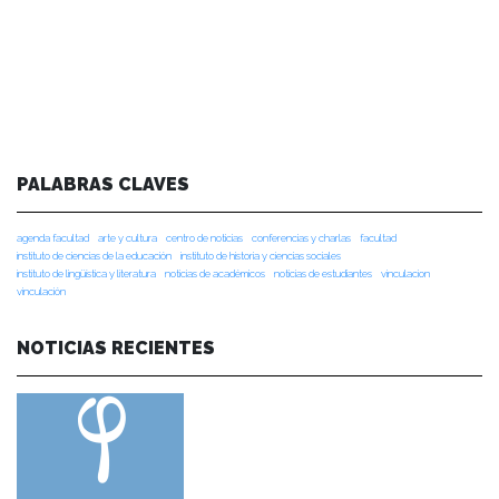
PALABRAS CLAVES
agenda facultad
arte y cultura
centro de noticias
conferencias y charlas
facultad
instituto de ciencias de la educación
instituto de historia y ciencias sociales
instituto de lingüística y literatura
noticias de académicos
noticias de estudiantes
vinculacion
vinculación
NOTICIAS RECIENTES