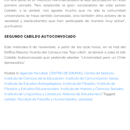
Por otra parte, el Dr. Mauricio Mancilla destacó la alta participación en esta
primera jornada “Nos sorprendió la gran convocatoria de este primer
Cabildo, y la verdad, nos agrada mucho que no sólo la comunidad
universitaria se haya sentido convocada, sino también otros actores de la
sociedad y exestudiantes que han participado de manera muy activa”,
puntualizó.
SEGUNDO CABILDO AUTOCONVOCADO
Este miércoles 6 de noviembre, a partir de las 10:00 horas, en el hall del
Edificio Eleazar Huerta del Campus Isla Teja UAch, se llevará a cabo el 2do
Cabildo Autoconvocado que pretende abordar “Universidad para un Chile
democrático”.
Posted in
Agenda Facultad
,
CENTRO DE IDIOMAS
,
Centro de Noticias
,
Instituto de Ciencias de la Educación
,
Instituto de Comunicación Social
,
Instituto de Estudios Antropológicos
,
Instituto de Filosofía
,
Instituto de
Filosofía y Estudios Educacionales
,
Instituto de Historia y Ciencias Sociales
,
Instituto de Lingüística y Literatura
,
Noticias de Estudiantes
|
Tagged
cabildo
,
Facultad de Filosofia y Humanidades
,
sociedad