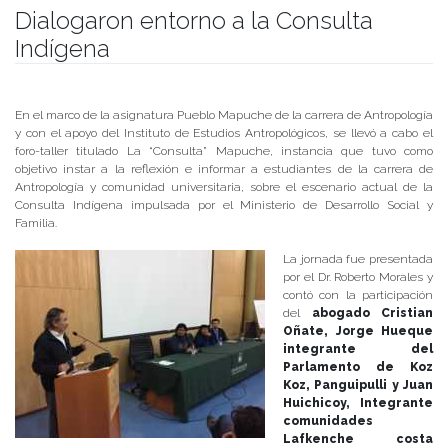
Dialogaron entorno a la Consulta
Indígena
Publicado el
14/06/2019
- Facultad de Filosofía y Humanidades
En el marco de la asignatura Pueblo Mapuche de la carrera de Antropología
y con el apoyo del Instituto de Estudios Antropológicos, se llevó a cabo el
foro-taller titulado La “Consulta” Mapuche, instancia que tuvo como
objetivo instar a la reflexión e informar a estudiantes de la carrera de
Antropología y comunidad universitaria, sobre el escenario actual de la
Consulta Indígena impulsada por el Ministerio de Desarrollo Social y
Familia.
La jornada fue presentada
por el Dr. Roberto Morales y
contó con la participación
del
abogado Cristian
Oñate, Jorge Hueque
integrante del
Parlamento de Koz
Koz, Panguipulli y Juan
Huichicoy, Integrante
comunidades
Lafkenche costa