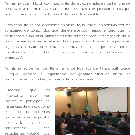
Asimismo, Juan Huichicoy, integrante de las comunidades Lafkenche de
costa valdiviana, manifestó su profundo rechazo a los procedimientos que
se emplearon para la aprobación de la consulta en Valdivia.
“Esta consulta no nos representa en absoluto, la Seremi en Valdivia recurrió
al acarreo de conscriptos que tienen apellido mapuche pero que no
pertenecen a las comunidades de este territorio para la aprobación de la
consulta. Vamos a seguir reuniéndonos para aunar fuerzas que permitan
bajar esta consulta que pretende formular cambios a políticas públicas
orientadas a los pueblos indígenas y que sólo van a beneficiar a las
empresas”.
Asimismo, el werken del Parlamento de Koz Koz de Panguipulli, Jorge
Hueque, destacó la importancia de generar vínculos entre las
comunidades mapuche y la comunidad universitaria.
“Creemos que es
importante que nos
inviten a participar de
instancias de diálogo como
esta, donde podemos
compartir nuestros puntos
de vista sobre la
contingencia con
estudiantes y académicos.