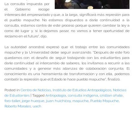
La consulta impuesta por
el Gobierno recoge
intereses del empresariado y que, a la larga, significará más represión para
el pueblo mapuche. No estamos dispuestos a darle continuidad a la
consulta, estamos contra de este proceso porque quieren cambiar la ley a
como dé lugar y, si lo dejamos pasar, no vamos a tener oportunidad de
reclamo en el futuro”, dijo.
La autoridad ancestral expresó que el trabajo entre las comunidades
mapuche y la Universidad debe seguir avanzando. “Después de este foro
quedamos con el desafío de seguir trabajando con los estudiantes para
darle continuidad al intercambio de saberes, los invitamos a recurrir a las
comunidades y a generar más alianzas de colaboración conjunta. El
conocimiento es una herramienta de transformación y con ella, podemos
combatir la represión que el Estado le hace pueblo mapuche”, finalizó.
Posted in
Centro de Noticias
,
Instituto de Estudios Antropológicos
,
Noticias
de Estudiantes
|
Tagged
Antropología
,
consulta indigena
,
cristian oñate
,
foro-taller
,
jorge hueque
,
juan huichicoy
,
mapuche
,
Pueblo Mapuche
,
Roberto Morales
,
uach