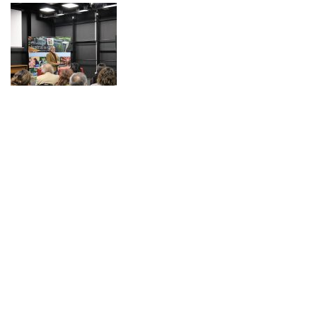
NOTICIAS 14/07/2026
La instancia convocó a equipos académicos y profesionales con el fin de
diseñar líneas prioritarias de colaboración y establecer las bases de un plan
de trabajo conjunto para el fortalecimiento de la educación pública.