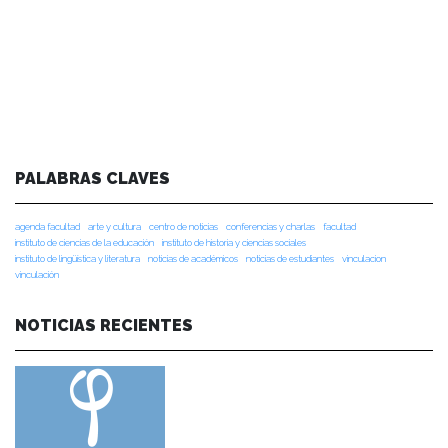
PALABRAS CLAVES
agenda facultad
arte y cultura
centro de noticias
conferencias y charlas
facultad
instituto de ciencias de la educación
instituto de historia y ciencias sociales
instituto de lingüística y literatura
noticias de académicos
noticias de estudiantes
vinculacion
vinculación
NOTICIAS RECIENTES