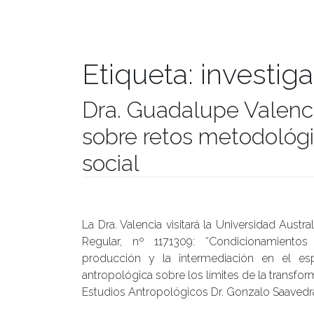
Etiqueta:
investiga
Dra. Guadalupe Valenci
sobre retos metodológi
social
Publicado el
05/09/2019
- Facultad de Filosofía y H
La Dra. Valencia visitará la Universidad Aust
Regular, nº 1171309: “Condicionamiento
producción y la intermediación en el esp
antropológica sobre los límites de la transform
Estudios Antropológicos Dr. Gonzalo Saavedr