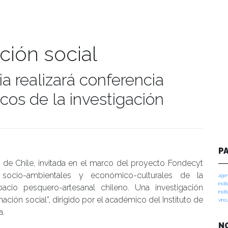
ción social
a realizará conferencia
cos de la investigación
umanidades
P
ral de Chile, invitada en el marco del proyecto Fondecyt
s socio-ambientales y económico-culturales de la
agen
insti
acio pesquero-artesanal chileno. Una investigación
insti
ación social”, dirigido por el académico del Instituto de
vinc
a.
N