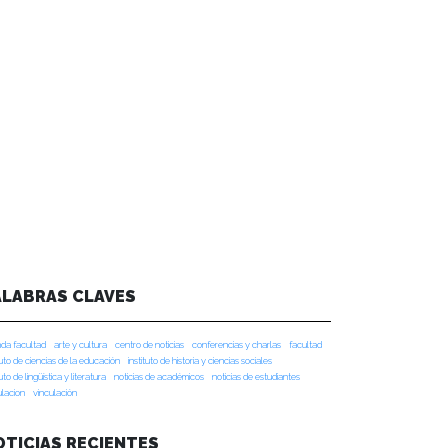
ALABRAS CLAVES
da facultad
arte y cultura
centro de noticias
conferencias y charlas
facultad
tuto de ciencias de la educación
instituto de historia y ciencias sociales
tuto de lingüística y literatura
noticias de académicos
noticias de estudiantes
ulacion
vinculación
OTICIAS RECIENTES