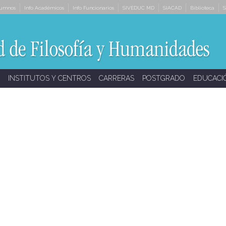
lumnos
Info Académicos
Info Funcionarios
SIVEDUC MD
SIACAD
Biblioteca
S
INSTITUTOS Y CENTROS
CARRERAS
POSTGRADO
EDUCACI