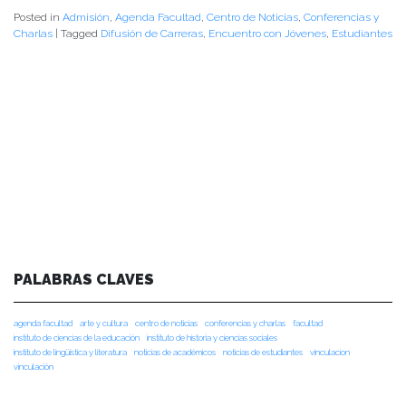
Posted in
Admisión
,
Agenda Facultad
,
Centro de Noticias
,
Conferencias y
Charlas
|
Tagged
Difusión de Carreras
,
Encuentro con Jóvenes
,
Estudiantes
PALABRAS CLAVES
agenda facultad
arte y cultura
centro de noticias
conferencias y charlas
facultad
instituto de ciencias de la educación
instituto de historia y ciencias sociales
instituto de lingüística y literatura
noticias de académicos
noticias de estudiantes
vinculacion
vinculación