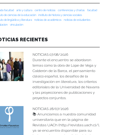
da facultad
arte y cultura
centro de noticias
conferencias y charlas
facultad
tuto de ciencias de la educación
instituto de historia y ciencias sociales
tuto de lingüística y literatura
noticias de académicos
noticias de estudiantes
ulacion
vinculación
OTICIAS RECIENTES
NOTICIAS 07/08/2026
Durante el encuentro se abordaron
temas como la obra de Lope de Vega y
Calderón de la Barca, el pensamiento
clásico español, los desafíos de la
investigación en literatura, los criterios
editoriales de la Universidad de Navarra
y las proyecciones de publicaciones y
proyectos conjuntos.
NOTICIAS 28/07/2026
📚 Anunciamos a nuestra comunidad
universitaria que en la página de
Revistas UACh (http://revistas.uach.cl/),
ya se encuentra disponible para su