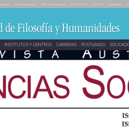
lumnos
Info Académicos
Info Funcionarios
SIVEDUC MD
SIACAD
Biblioteca
S
INSTITUTOS Y CENTROS
CARRERAS
POSTGRADO
EDUCACI