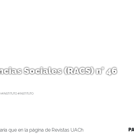
ncias Sociales (RACS) n° 46
 #INSTITUTO #INSTITUTO
P
aria que en la página de Revistas UACh