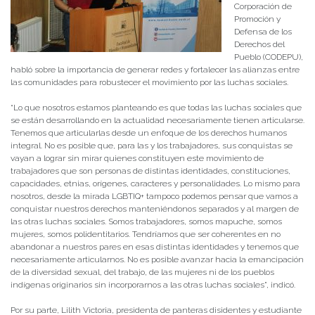
Corporación de
Promoción y
Defensa de los
Derechos del
Pueblo (CODEPU),
habló sobre la importancia de generar redes y fortalecer las alianzas entre
las comunidades para robustecer el movimiento por las luchas sociales.
“Lo que nosotros estamos planteando es que todas las luchas sociales que
se están desarrollando en la actualidad necesariamente tienen articularse.
Tenemos que articularlas desde un enfoque de los derechos humanos
integral. No es posible que, para las y los trabajadores, sus conquistas se
vayan a lograr sin mirar quienes constituyen este movimiento de
trabajadores que son personas de distintas identidades, constituciones,
capacidades, etnias, orígenes, caracteres y personalidades. Lo mismo para
nosotros, desde la mirada LGBTIQ+ tampoco podemos pensar que vamos a
conquistar nuestros derechos manteniéndonos separados y al margen de
las otras luchas sociales. Somos trabajadores, somos mapuche, somos
mujeres, somos polidentitarios. Tendríamos que ser coherentes en no
abandonar a nuestros pares en esas distintas identidades y tenemos que
necesariamente articularnos. No es posible avanzar hacia la emancipación
de la diversidad sexual, del trabajo, de las mujeres ni de los pueblos
indígenas originarios sin incorporarnos a las otras luchas sociales”, indicó.
Por su parte, Lilith Victoria, presidenta de panteras disidentes y estudiante