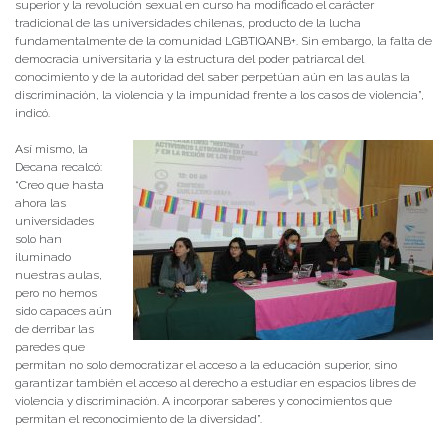
superior y la revolución sexual en curso ha modificado el carácter
tradicional de las universidades chilenas, producto de la lucha
fundamentalmente de la comunidad LGBTIQANB+. Sin embargo, la falta de
democracia universitaria y la estructura del poder patriarcal del
conocimiento y de la autoridad del saber perpetúan aún en las aulas la
discriminación, la violencia y la impunidad frente a los casos de violencia”,
indicó.
Así mismo, la
Decana recalcó:
“Creo que hasta
ahora las
universidades
solo han
iluminado
nuestras aulas,
pero no hemos
sido capaces aún
de derribar las
paredes que
permitan no solo democratizar el acceso a la educación superior, sino
garantizar también el acceso al derecho a estudiar en espacios libres de
violencia y discriminación. A incorporar saberes y conocimientos que
permitan el reconocimiento de la diversidad”.