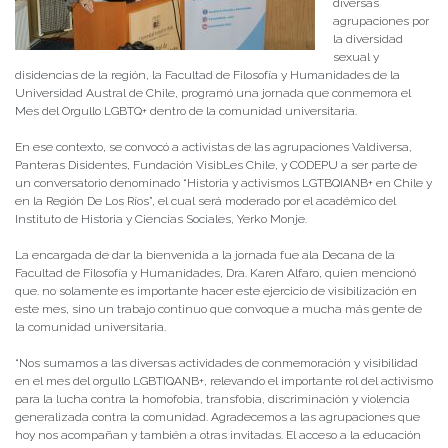
diversas
agrupaciones por
la diversidad
sexual y
disidencias de la región, la Facultad de Filosofía y Humanidades de la
Universidad Austral de Chile, programó una jornada que conmemora el
Mes del Orgullo LGBTQ+ dentro de la comunidad universitaria.
En ese contexto, se convocó a activistas de las agrupaciones Valdiversa,
Panteras Disidentes, Fundación VisibLes Chile, y CODEPU a ser parte de
un conversatorio denominado “Historia y activismos LGTBQIANB+ en Chile y
en la Región De Los Ríos”, el cual será moderado por el académico del
Instituto de Historia y Ciencias Sociales, Yerko Monje.
La encargada de dar la bienvenida a la jornada fue ala Decana de la
Facultad de Filosofía y Humanidades, Dra. Karen Alfaro, quien mencionó
que. no solamente es importante hacer este ejercicio de visibilización en
este mes, sino un trabajo continuo que convoque a mucha más gente de
la comunidad universitaria.
“Nos sumamos a las diversas actividades de conmemoración y visibilidad
en el mes del orgullo LGBTIQANB+, relevando el importante rol del activismo
para la lucha contra la homofobia, transfobia, discriminación y violencia
generalizada contra la comunidad. Agradecemos a las agrupaciones que
hoy nos acompañan y también a otras invitadas. El acceso a la educación