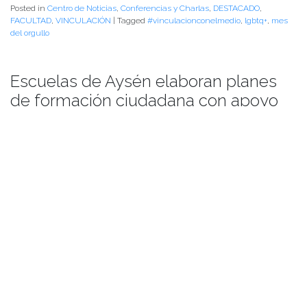
Posted in
Centro de Noticias
,
Conferencias y Charlas
,
DESTACADO
,
FACULTAD
,
VINCULACIÓN
|
Tagged
#vinculacionconelmedio
,
lgbtq+
,
mes
del orgullo
Escuelas de Aysén elaboran planes
de formación ciudadana con apoyo
de la UACh
Publicado el
06/06/2018
- Facultad de Filosofía y Humanidades
De acuerdo a lo establecido en la Ley 20.911 (2016) los establecimientos
educacionales reconocidos por el estado deben incluir en todos sus niveles
un Plan de Formación Ciudadana que integre y complemente las
definiciones curriculares nacionales en esta materia.
Desde al año 2016 la Universidad Austral, a través del Instituto de
Ciencias de la Educación y del Centro de Educación Continua acompaña a
los establecimientos educacionales de las Regiones de Los Ríos, Los Lagos
y Aysén guiando los avances y actividades asociadas a la implementación
de sus respectivos planes de formación ciudadana, con visitas periódicas a
los establecimientos que forman parte de la iniciativa. Durante esta
semana profesionales del CEC, se encuentran en Coyhaique realizando