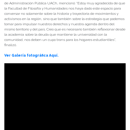
de Administración Pública UACh, mencionó: “Estoy muy agradecida de que
la Facultad de Filosofía y Humanidades nos haya dado este espacio para
conversar no solamente sobre la historia y trayectoria de movimientos y
activismos en la región, sino que también sobre la estrategia que podemos
tomar para impulsar nuestros derechos y nuestra agenda dentro del
mismo territorio y del país. Creo que es necesario también reflexionar desde
la academia sobre la deuda que mantiene la universidad con la
comunidad, nos deben un cupo trans para los hogares estudiantiles”,
finalizó.
Ver Galería fotográfica Aquí.