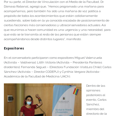
Por su parte, el Director de Vinculación con el Medio de la Facultad, Dr.
Dámaso Rabanal, agregó que, “Hemos programado una mañana para
acompañarnos, pero también ha sido una mañana de voz política a
propósito de todos los acontecimientos que están cotidianamente
sucediendo, sobre todo en la ya conocida escalada de posicionamiento de
ciertas facciones más conservadoras y ultraconservadoras actuales. Así
que reunirnos a hacer comunidad es una urgencia y una necesidad, para
que esto se le transmita al resto de las personas que están siempre
acompañándonos desde distintos lugares”, manifestó.
Expositores
En el conversatorio participaron como expositores Miguel Valenzuela
(Activista – Valdiversa); Lilith Victoria (Activista – Presidenta Panteras
disidentes); Fernanda Seguel – (Directora Fundación VisibLes Chile); Carlos
Sánchez (Activista – Director CODEPU) y Cynthia Vergara (Activista-
Académica de la Facultad de Medicina UACh).
Dentro de las
opiniones
posteriores al
evento, Carlos
Sánchez,
miembro del
directorio de la