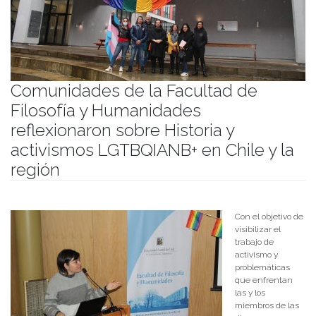
Comunidades de la Facultad de
Filosofía y Humanidades
reflexionaron sobre Historia y
activismos LGTBQIANB+ en Chile y la
región
Publicado el
03/07/2023
- Facultad de Filosofía y Humanidades
Con el objetivo de
visibilizar el
trabajo de
activismo y
problemáticas
que enfrentan
las y los
miembros de las