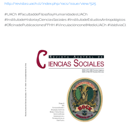
http://revistas.uach.cl/index.php/racs/issue/view/525
#UACh #FacultaddeFilosofíayHumanidadesUACh
#InstitutodeHistoriayCienciasSociales #InstitutodeEstudiosAntropológicos
#OficinadePublicacionesFFHH #VinculaciónconelMedioUACh #ValdiviaCl