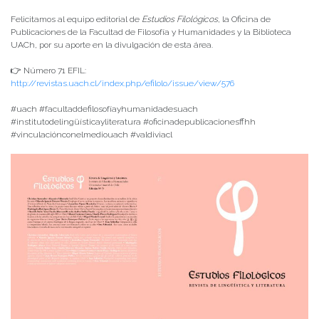
Felicitamos al equipo editorial de
Estudios Filológicos
, la Oficina de
Publicaciones de la Facultad de Filosofía y Humanidades y la Biblioteca
UACh, por su aporte en la divulgación de esta área.
👉 Número 71 EFIL:
http://revistas.uach.cl/index.php/efilolo/issue/view/576
#uach #facultaddefilosofíayhumanidadesuach
#institutodelingüísticayliteratura #oficinadepublicacionesffhh
#vinculaciónconelmediouach #valdiviacl