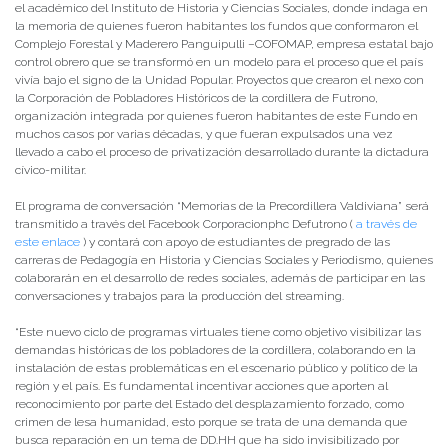
el académico del Instituto de Historia y Ciencias Sociales, donde indaga en
la memoria de quienes fueron habitantes los fundos que conformaron el
Complejo Forestal y Maderero Panguipulli –COFOMAP, empresa estatal bajo
control obrero que se transformó en un modelo para el proceso que el país
vivía bajo el signo de la Unidad Popular. Proyectos que crearon el nexo con
la Corporación de Pobladores Históricos de la cordillera de Futrono,
organización integrada por quienes fueron habitantes de este Fundo en
muchos casos por varias décadas, y que fueran expulsados una vez
llevado a cabo el proceso de privatización desarrollado durante la dictadura
cívico-militar.
El programa de conversación “Memorias de la Precordillera Valdiviana” será
transmitido a través del Facebook Corporacionphc Defutrono (
a través de
este enlace
) y contará con apoyo de estudiantes de pregrado de las
carreras de Pedagogía en Historia y Ciencias Sociales y Periodismo, quienes
colaborarán en el desarrollo de redes sociales, además de participar en las
conversaciones y trabajos para la producción del streaming.
“Este nuevo ciclo de programas virtuales tiene como objetivo visibilizar las
demandas históricas de los pobladores de la cordillera, colaborando en la
instalación de estas problemáticas en el escenario público y político de la
región y el país. Es fundamental incentivar acciones que aporten al
reconocimiento por parte del Estado del desplazamiento forzado, como
crimen de lesa humanidad, esto porque se trata de una demanda que
busca reparación en un tema de DD.HH que ha sido invisibilizado por