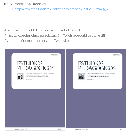
👉 Número 4, volumen 48
EPED:
http://revistas.uach.cl/index.php/estped/issue/view/573
#uach #facultaddefilosofíayhumanidadesuach
#institutodecienciasdelaeducación #oficinadepublicacionesffhh
#vinculaciónconelmediouach #valdiviacl