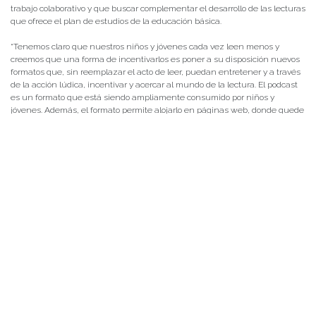
trabajo colaborativo y que buscar complementar el desarrollo de las lecturas
que ofrece el plan de estudios de la educación básica.
“Tenemos claro que nuestros niños y jóvenes cada vez leen menos y
creemos que una forma de incentivarlos es poner a su disposición nuevos
formatos que, sin reemplazar el acto de leer, puedan entretener y a través
de la acción lúdica, incentivar y acercar al mundo de la lectura. El podcast
es un formato que está siendo ampliamente consumido por niños y
jóvenes. Además, el formato permite alojarlo en páginas web, donde quede
para ser descargado. Y pensando en la brecha tecnológica de algunos
colegios, también lo entregaremos en soportes como pendrive o el que
requieran los colegios. La idea es que estos 10 radioteatros sean también el
comienzo de un trabajo conjunto con colegios, que les permita apropiarse
de esta metodología, con toda la colaboración de nuestro Instituto de
Comunicación Social”, expresó.
Fuera de foco: revista de periodismo interpretativo
Liderado por el Dr. Cristian Yañez, también académico del Instituto de
Comunicación Social, este proyecto tiene como objetivo la publicación del
segundo número de la Revista Fuera de Foco, un producto prediodístico de
vocación crítica y comprometida con las temáticas y voces generalmente
invisibilizadas en las agendas o no abordadas necesariamente con
criterios periodísticos en los medios de comunicación de la región. El
número inaugural de Fuera de Foco se presentó en 2020 nació al alero del