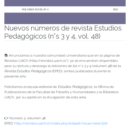
Nuevos números de revista Estudios
Pedagógicos (n°s 3 y 4, vol. 48)
Publicado el
13/07/2023
- Facultad de Filosofía y Humanidades
📚 Anunciamos a nuestra comunidad universitaria que en la página de
Revistas UACh (http://revistas.uach.cl/), ya se encuentran disponibles
para su lectura y descarga la ediciones de los n°s 3 y 4 (volumen 48) de la
Revista Estudios Pedagógicos
(EPED), ambos publicados durante el
presente año.
Felicitamos al equipo editorial de
Estudios Pedagógicos
, la Oficina de
Publicaciones de la Facultad de Filosofía y Humanidades y la Biblioteca
UACh, por su aporte en la divulgación de esta área.
👉 Número 3, volumen 48
EPED:
http://revistas.uach.cl/index.php/estped/issue/view/570