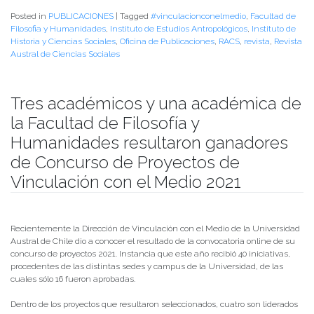
Posted in
PUBLICACIONES
|
Tagged
#vinculacionconelmedio
,
Facultad de
Filosofia y Humanidades
,
Instituto de Estudios Antropológicos
,
Instituto de
Historia y Ciencias Sociales
,
Oficina de Publicaciones
,
RACS
,
revista
,
Revista
Austral de Ciencias Sociales
Tres académicos y una académica de
la Facultad de Filosofía y
Humanidades resultaron ganadores
de Concurso de Proyectos de
Vinculación con el Medio 2021
Publicado el
17/06/2021
- Facultad de Filosofía y Humanidades
Recientemente la Dirección de Vinculación con el Medio de la Universidad
Austral de Chile dio a conocer el resultado de la convocatoria online de su
concurso de proyectos 2021. Instancia que este año recibió 40 iniciativas,
procedentes de las distintas sedes y campus de la Universidad, de las
cuales sólo 16 fueron aprobadas.
Dentro de los proyectos que resultaron seleccionados, cuatro son liderados