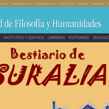
lumnos
Info Académicos
Info Funcionarios
SIVEDUC MD
SIACAD
Biblioteca
S
INSTITUTOS Y CENTROS
CARRERAS
POSTGRADO
EDUCACI