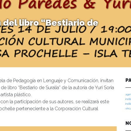
 del libro “Bestiario de
P
Escuela de Pedagogía en Lenguaje y Comunicación, invitan
e libro “Bestiario de Suralia” de la autoría de Yuri Soria
rtista plástico.
agen
insti
on la participación de sus autores, se realizará este
insti
Prochelle perteneciente a la Corporación Cultural
vinc
N