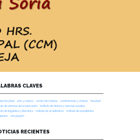
ALABRAS CLAVES
da facultad
arte y cultura
centro de noticias
conferencias y charlas
facultad
tuto de ciencias de la educación
instituto de historia y ciencias sociales
tuto de lingüística y literatura
noticias de académicos
noticias de estudiantes
ulacion
vinculación
OTICIAS RECIENTES