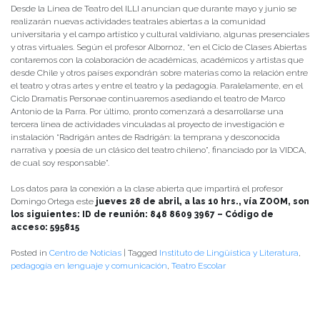
Desde la Línea de Teatro del ILLI anuncian que durante mayo y junio se
realizarán nuevas actividades teatrales abiertas a la comunidad
universitaria y el campo artístico y cultural valdiviano, algunas presenciales
y otras virtuales. Según el profesor Albornoz, “en el Ciclo de Clases Abiertas
contaremos con la colaboración de académicas, académicos y artistas que
desde Chile y otros países expondrán sobre materias como la relación entre
el teatro y otras artes y entre el teatro y la pedagogía. Paralelamente, en el
Ciclo Dramatis Personae continuaremos asediando el teatro de Marco
Antonio de la Parra. Por último, pronto comenzará a desarrollarse una
tercera línea de actividades vinculadas al proyecto de investigación e
instalación “Radrigán antes de Radrigán: la temprana y desconocida
narrativa y poesía de un clásico del teatro chileno”, financiado por la VIDCA,
de cual soy responsable”.
Los datos para la conexión a la clase abierta que impartirá el profesor
Domingo Ortega este
jueves 28 de abril, a las 10 hrs., vía ZOOM, son
los siguientes: ID de reunión: 848 8609 3967 – Código de
acceso: 595815
Posted in
Centro de Noticias
|
Tagged
Instituto de Lingüística y Literatura
,
pedagogía en lenguaje y comunicación
,
Teatro Escolar