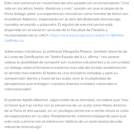
Este ciclo comenzó en noviembre del año pasado con el conversatorio “Una
vida en las letras: teatro, literatura y más”, ocasión en que el propio de la
Parra dialogó sobre sus experiencias formativas como hombre de letras con
el profesor Albornoz, especialista en la obra del destacado dramaturgo,
narrador, ensayista y psiquiatra. El registro de ese encuentro está
disponible en el canal en youtube de la Facultad de Filosofía y
Humanidades de la UACh:
https://www.youtube.com/watch?v=S6MWa-
O26Pc&t=2s
Sobre estas iniciativas, la profesora Margarita Poseck, también docente de
la Línea de Certificación en Teatro Escolar del ILLI, afirma: “nos parece
valiosa la posibilidad de compartir con nuestros estudiantes y la comunidad
un diálogo sobre el fenómeno escénico más allá del ámbito académico en
el sentido más estricto. El teatro es una disciplina compleja y para su
comprensión dentro y fuera de las aulas sirve la multiplicidad de
perspectivas que entregan nuestros diversos invitados nacionales e
internacionales”.
El profesor Adolfo Albornoz, organizador de la actividad, considera que “tras
el honor que fue contar con la presencia de un autor como Marco Antonio
de la Parra el año pasado, es un privilegio comenzar a recibir ahora la visita
de especialistas en su obra. Paralelamente, estamos trabajando para que
este ciclo culmine con el estreno en Valdivia de un texto teatral de este
relevante dramaturgo”.