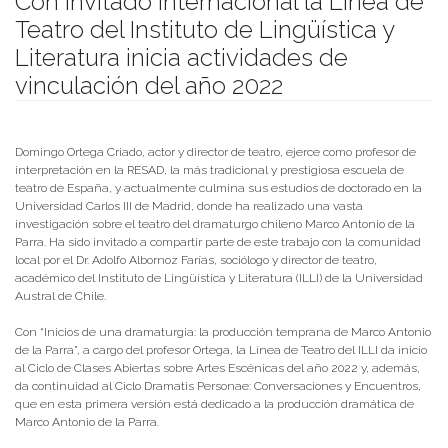
Con invitado internacional la Línea de
Teatro del Instituto de Lingüística y
Literatura inicia actividades de
vinculación del año 2022
Publicado el
25/04/2022
- Facultad de Filosofía y Humanidades
Domingo Ortega Criado, actor y director de teatro, ejerce como profesor de
interpretación en la RESAD, la más tradicional y prestigiosa escuela de
teatro de España, y actualmente culmina sus estudios de doctorado en la
Universidad Carlos III de Madrid, donde ha realizado una vasta
investigación sobre el teatro del dramaturgo chileno Marco Antonio de la
Parra. Ha sido invitado a compartir parte de este trabajo con la comunidad
local por el Dr. Adolfo Albornoz Farías, sociólogo y director de teatro,
académico del Instituto de Lingüística y Literatura (ILLI) de la Universidad
Austral de Chile.
Con “Inicios de una dramaturgia: la producción temprana de Marco Antonio
de la Parra”, a cargo del profesor Ortega, la Línea de Teatro del ILLI da inicio
al Ciclo de Clases Abiertas sobre Artes Escénicas del año 2022 y, además,
da continuidad al Ciclo Dramatis Personae: Conversaciones y Encuentros,
que en esta primera versión está dedicado a la producción dramática de
Marco Antonio de la Parra.