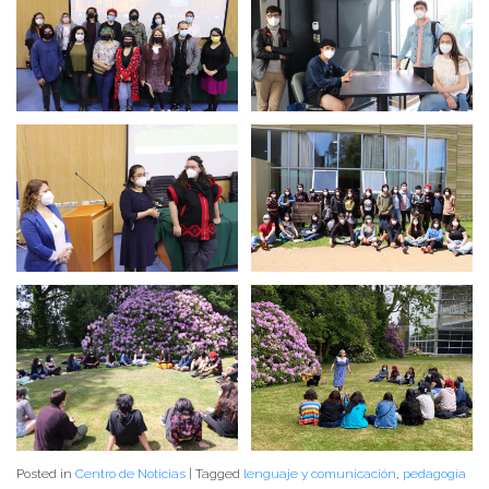
Posted in
Centro de Noticias
|
Tagged
lenguaje y comunicación
,
pedagogía