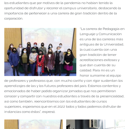
los estudiantes que por motivos de la pandemia no habían tenido la
oportunidad de disfrutar y recorrer el campus universitario, destacando la
importancia de pertenecer a una carrera de gran tradición dentro de la
corporación.
“La carrera de Pedagogía en
Lenguaje y Comunicación
es una de las carreras más
antiguas de la Universidad,
la cual cuenta con una
gran tradición de tener
acreditaciones exitosas y
que dan cuenta de su
calidad. Para mí es un
honor sumarme al equipo
de profesores y profesoras que, con mucho cariño y con rigor sustentan los
aprendizajes de las y los futuros profesores del país. Estamos contentos y
emocionados de haber podido organizar jornadas que nos permitieran
conocer y compartir con nuestros estudiantes a través de la presencialidad,
así como también, reencontrarnos con los estudiantes de cursos
superiores, esperamos que en el 2022 todos y todas podemos disfrutar de
instancias como éstas”, expresó.