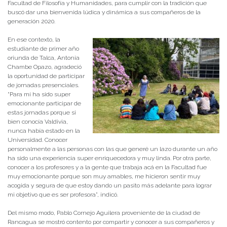
Facultad de Filosofía y Humanidades, para cumplir con la tradición que
buscó dar una bienvenida lúdica y dinámica a sus compañeros de la
generación 2020.
En ese contexto, la
estudiante de primer año
oriunda de Talca, Antonia
Chambe Opazo, agradeció
la oportunidad de participar
de jornadas presenciales.
“Para mí ha sido super
emocionante participar de
estas jornadas porque si
bien conocía Valdivia,
nunca había estado en la
Universidad. Conocer
personalmente a las personas con las que generé un lazo durante un año
ha sido una experiencia super enriquecedora y muy linda. Por otra parte,
conocer a los profesores y a la gente que trabaja acá en la Facultad fue
muy emocionante porque son muy amables, me hicieron sentir muy
acogida y segura de que estoy dando un pasito más adelante para lograr
mi objetivo que es ser profesora”, indicó.
Del mismo modo, Pablo Cornejo Aguilera proveniente de la ciudad de
Rancagua se mostró contento por compartir y conocer a sus compañeros y