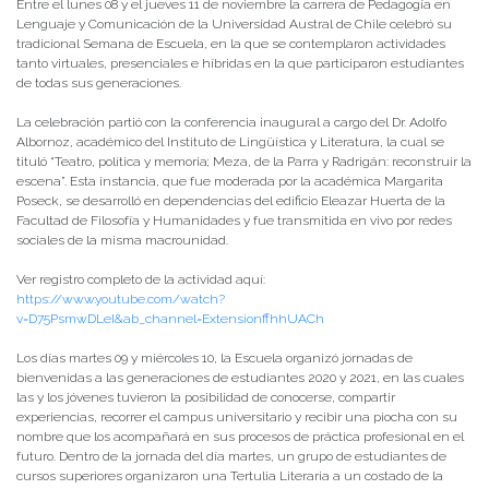
Entre el lunes 08 y el jueves 11 de noviembre la carrera de Pedagogía en
Lenguaje y Comunicación de la Universidad Austral de Chile celebró su
tradicional Semana de Escuela, en la que se contemplaron actividades
tanto virtuales, presenciales e híbridas en la que participaron estudiantes
de todas sus generaciones.
La celebración partió con la conferencia inaugural a cargo del Dr. Adolfo
Albornoz, académico del Instituto de Lingüística y Literatura, la cual se
tituló “Teatro, política y memoria; Meza, de la Parra y Radrigán: reconstruir la
escena”. Esta instancia, que fue moderada por la académica Margarita
Poseck, se desarrolló en dependencias del edificio Eleazar Huerta de la
Facultad de Filosofía y Humanidades y fue transmitida en vivo por redes
sociales de la misma macrounidad.
Ver registro completo de la actividad aquí:
https://www.youtube.com/watch?
v=D75PsmwDLeI&ab_channel=ExtensionffhhUACh
Los días martes 09 y miércoles 10, la Escuela organizó jornadas de
bienvenidas a las generaciones de estudiantes 2020 y 2021, en las cuales
las y los jóvenes tuvieron la posibilidad de conocerse, compartir
experiencias, recorrer el campus universitario y recibir una piocha con su
nombre que los acompañará en sus procesos de práctica profesional en el
futuro. Dentro de la jornada del día martes, un grupo de estudiantes de
cursos superiores organizaron una Tertulia Literaria a un costado de la