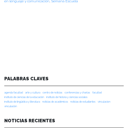
en lenguaje y comunicación
,
Semana Escuela
PALABRAS CLAVES
agenda facultad
arte y cultura
centro de noticias
conferencias y charlas
facultad
instituto de ciencias de la educación
instituto de historia y ciencias sociales
instituto de lingüística y literatura
noticias de académicos
noticias de estudiantes
vinculacion
vinculación
NOTICIAS RECIENTES