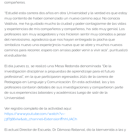
compañeras.
“Estudié esta carrera dos años en otra Universidad y la verdad es que estoy
muy contento de haber comenzado un nuevo camino aquí. No conocía
Valdivia, me ha gustado mucho la ciudad y poder contagiarme de las vidas
y experiencias de mis compañeros y compañeras, ha sido muy genial. Los
profesores son muy acogedores y nos hicieron sentir muy cómodos a pesar
del nerviosismo, agradezco que nos hayan entregado la piocha que
simboliza nuevo una experie3ncia nueva que se abre y muchos nuevos
caminos para recorrer, espero con ansias poder venir a vivir acá”, puntualizó
el estudiante.
El día jueves 11, se realizó una Mesa Redonda denominada “De la
investigación disciplinar a propuestas de aprendizaje para el futuro
profesional”, en la que participaron egresados 2021 de la carrera de
Pedagogía en Lenguaje y Comunicación. En esta actividad, las y los
profesores contaron detalles de sus investigaciones y compartieron parte
de sus experiencias laborales y académicas luego de salir de la
Universidad.
Ver registro completo de la actividad aquí:
https://www.youtube.com/watch?v=-
j3tT566vIw&ab_channel=ExtensionffhhUACh
El actual Director de Escuela, Dr. Dámaso Rabanal, dio la bienvenida a las y