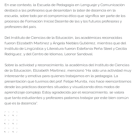
En ese contexto, la Escuela de Pedagogía en Lenguaje y Comunicación
destacó a las profesoras que desarrollan la labor de docencia en la
escuela, sobre todo por el compromiso ético que significa ser parte de los
procesos de Formación Inicial Docente de las y los futuros profesoras y
profesores del país.
Del Instituto de Ciencias de la Educación, las académicas reconocidas
fueron Elizabeth Martínez y Ángela Niebles Gutiérrez, mientras que del
Instituto de Lingüística y Literatura fueron Estefanía Peña Steel y Cecilia
Rodríguez, y del Centro de Idiomas, Leonor Sandoval.
Sobre la actividad y reconocimiento, la académica del Instituto de Ciencias
de la Educación, Elizabeth Martínez, mencionó “Ha sido una actividad muy
interesante y emotiva para quienes trabajamos en la pedagogía. La
presentación que tuvimos del prof. Felipe Munita, nos hace reencontrarnos
desde las prácticas docentes situadas y visualizando otros modos de
aprendizaje complejo. Estoy agradecida por el reconocimiento, se valora
que tanto estudiantes y profesores podamos trabajar por este bien común
que es la docencia”.