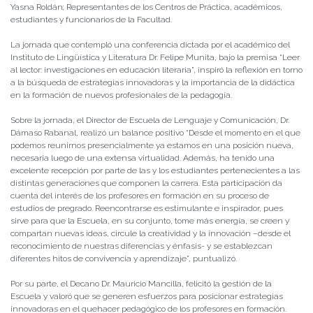
Yasna Roldán; Representantes de los Centros de Práctica, académicos,
estudiantes y funcionarios de la Facultad.
La jornada que contempló una conferencia dictada por el académico del
Instituto de Lingüística y Literatura Dr. Felipe Munita, bajo la premisa “Leer
al lector: investigaciones en educación literaria”, inspiró la reflexión en torno
a la búsqueda de estrategias innovadoras y la importancia de la didáctica
en la formación de nuevos profesionales de la pedagogía.
Sobre la jornada, el Director de Escuela de Lenguaje y Comunicación, Dr.
Dámaso Rabanal, realizó un balance positivo “Desde el momento en el que
podemos reunirnos presencialmente ya estamos en una posición nueva,
necesaria luego de una extensa virtualidad. Además, ha tenido una
excelente recepción por parte de las y los estudiantes pertenecientes a las
distintas generaciones que componen la carrera. Esta participación da
cuenta del interés de los profesores en formación en su proceso de
estudios de pregrado. Reencontrarse es estimulante e inspirador, pues
sirve para que la Escuela, en su conjunto, tome más energía, se creen y
compartan nuevas ideas, circule la creatividad y la innovación –desde el
reconocimiento de nuestras diferencias y énfasis- y se establezcan
diferentes hitos de convivencia y aprendizaje”, puntualizó.
Por su parte, el Decano Dr. Mauricio Mancilla, felicitó la gestión de la
Escuela y valoró que se generen esfuerzos para posicionar estrategias
innovadoras en el quehacer pedagógico de los profesores en formación.