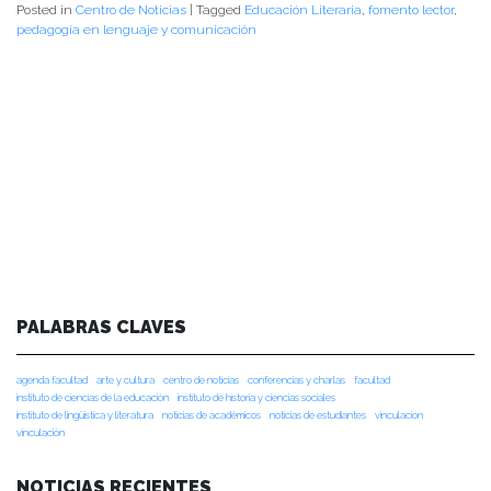
Posted in
Centro de Noticias
|
Tagged
Educación Literaria
,
fomento lector
,
pedagogía en lenguaje y comunicación
PALABRAS CLAVES
agenda facultad
arte y cultura
centro de noticias
conferencias y charlas
facultad
instituto de ciencias de la educación
instituto de historia y ciencias sociales
instituto de lingüística y literatura
noticias de académicos
noticias de estudiantes
vinculacion
vinculación
NOTICIAS RECIENTES