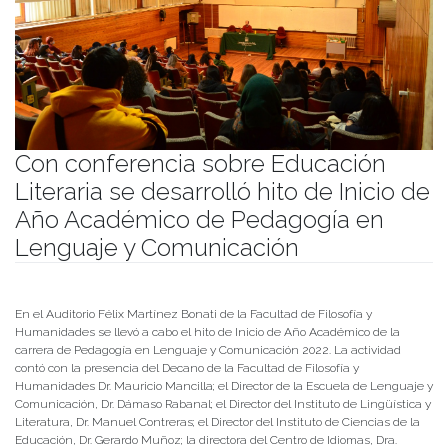
Con conferencia sobre Educación
Literaria se desarrolló hito de Inicio de
Año Académico de Pedagogía en
Lenguaje y Comunicación
Publicado el
13/05/2022
- Facultad de Filosofía y Humanidades
En el Auditorio Félix Martínez Bonati de la Facultad de Filosofía y
Humanidades se llevó a cabo el hito de Inicio de Año Académico de la
carrera de Pedagogía en Lenguaje y Comunicación 2022. La actividad
contó con la presencia del Decano de la Facultad de Filosofía y
Humanidades Dr. Mauricio Mancilla; el Director de la Escuela de Lenguaje y
Comunicación, Dr. Dámaso Rabanal; el Director del Instituto de Lingüística y
Literatura, Dr. Manuel Contreras; el Director del Instituto de Ciencias de la
Educación, Dr. Gerardo Muñoz; la directora del Centro de Idiomas, Dra.